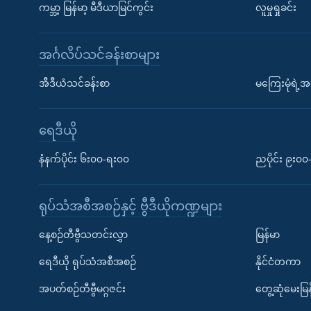
ကမ္ဘာ့ မြန်မာ့ မီဒီယာမြင်ကွင်း
လူမှုရှုခင်း
အင်္ဂလိပ်သင်ခန်းစာများ
အီဒီယံသင်ခန်းစာ
မကြေးမုံရဲ့အင
ရေဒီယို
နံနက်ပိုင်း ၆း၀၀-ရး၀၀
ညပိုင်း ၉း၀
ရုပ်သံအစီအစဉ်နှင့် ဗွီဒီယိုကဏ္ဍများ
နေ့စဉ်တီဗွီသတင်းလွှာ
မြန်မာ
ရေဒီယို ရုပ်သံအစီအစဉ်
နိုင်ငံတကာ
အပတ်စဉ်တီဗွီမဂ္ဂဇင်း
တွေ့ဆုံမေးမြန