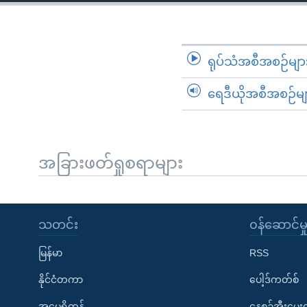
သုတပဒေသာ အင်္ဂလိပ်စာ
အ
ညွန်း
စာမျက်နှာ
သို့
ရုပ်သံအစီအစဉ်မျာ
ကျော်
ရေဒီယိုအစီအစဉ်မျ
ကြည့်
ရန်
ရှာဖွေ
ရန်
အခြားဖတ်ရှုစရာများ
နေရာ
သို့
ကျော်
သတင်း
၀န်ဆောင်မှ
ရန်
မြန်မာ
RSS
နိုင်ငံတကာ
ပေါ့ဒ်ကတ်စ်
အမေရိကန်
နေ့စဉ်အီးမေ