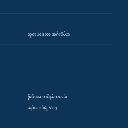
သုတပဒေသာ အင်္ဂလိပ်စာ
ဗွီအိုအေ တမိနစ်သတင်း
နော်သဇင်ရဲ့ Vlog