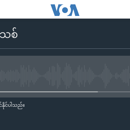
်သစ်
No media source currently availa
်နိုင်ပါသည်။