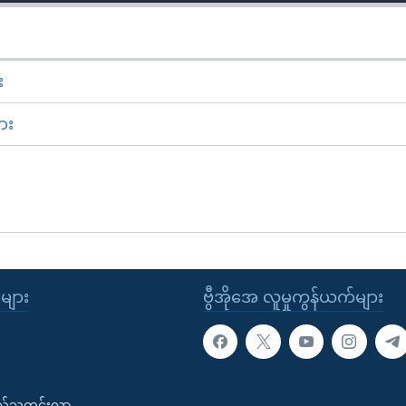
း
ား
ုများ
ဗွီအိုအေ လူမှုကွန်ယက်များ
းလ်သတင်းလွှာ