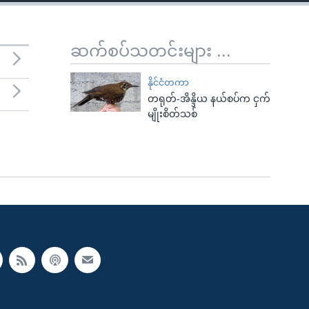
ဆက်စပ်သတင်းများ ...
နိုင်ငံတကာ
တရုတ်-အိန္ဒိယ နယ်စပ်က ငှက်
မျိုးစိတ်သစ်