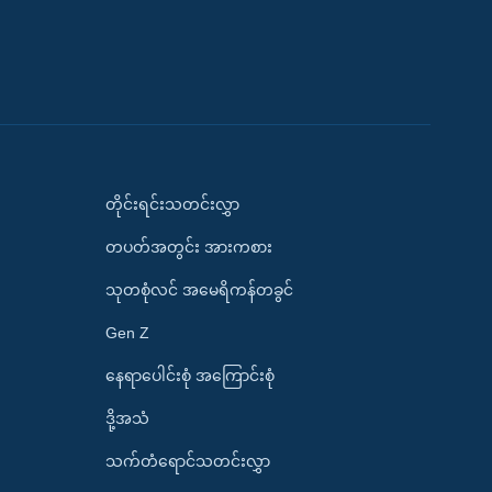
တိုင်းရင်းသတင်းလွှာ
တပတ်အတွင်း အားကစား
သုတစုံလင် အမေရိကန်တခွင်
Gen Z
နေရာပေါင်းစုံ အကြောင်းစုံ
ဒို့အသံ
သက်တံရောင်သတင်းလွှာ