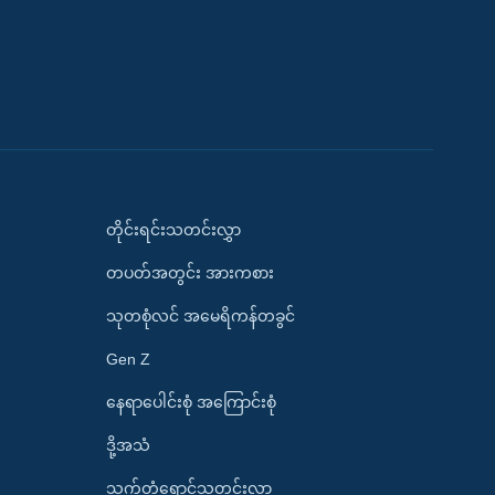
တိုင်းရင်းသတင်းလွှာ
တပတ်အတွင်း အားကစား
သုတစုံလင် အမေရိကန်တခွင်
Gen Z
နေရာပေါင်းစုံ အကြောင်းစုံ
ဒို့အသံ
သက်တံရောင်သတင်းလွှာ