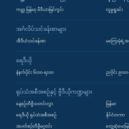
ကမ္ဘာ့ မြန်မာ့ မီဒီယာမြင်ကွင်း
လူမှုရှုခင်း
အင်္ဂလိပ်သင်ခန်းစာများ
အီဒီယံသင်ခန်းစာ
မကြေးမုံရဲ့အင
ရေဒီယို
နံနက်ပိုင်း ၆း၀၀-ရး၀၀
ညပိုင်း ၉း၀
ရုပ်သံအစီအစဉ်နှင့် ဗွီဒီယိုကဏ္ဍများ
နေ့စဉ်တီဗွီသတင်းလွှာ
မြန်မာ
ရေဒီယို ရုပ်သံအစီအစဉ်
နိုင်ငံတကာ
အပတ်စဉ်တီဗွီမဂ္ဂဇင်း
တွေ့ဆုံမေးမြန