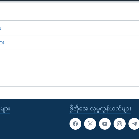
း
ား
ုများ
ဗွီအိုအေ လူမှုကွန်ယက်များ