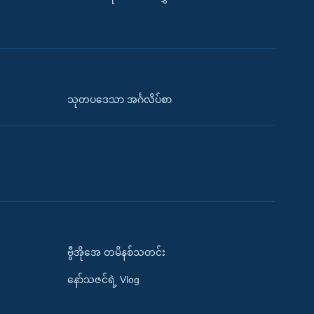
သုတပဒေသာ အင်္ဂလိပ်စာ
ဗွီအိုအေ တမိနစ်သတင်း
နော်သဇင်ရဲ့ Vlog