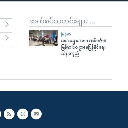
ဆက်စပ်သတင်းများ ...
မြန်မာ
မလေးရှားလဝက ဖမ်းဆီးခံ
မြန်မာ ၆၀ ဌာနေပြန်နိုင်ရေး
သံရုံးကူညီ