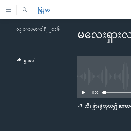
သုံး
မြန်မာ
ရ
ရှာဖွေ
လွယ်ကူ
မူလစာမျက်နှာ
၀၃ ေဖေဖာ္၀ါရီ၊ ၂၀၁၆
ရ
မလေးရှားလဝက
စေ
မြန်မာ
လာ
သည့်
ဒ်
ကမ္ဘာ့သတင်းများ
Link
ဗွီဒီယို
နိုင်ငံတကာ
မျှဝေပါ
များ
သတင်းလွတ်လပ်ခွင့်
အမေရိကန်
ပင်မ
ရပ်ဝန်းတခု လမ်းတခု အလွန်
တရုတ်
အကြောင်းအရာ
အင်္ဂလိပ်စာလေ့လာမယ်
အစ္စရေး-ပါလက်စတိုင်း
သို့
0:00
အပတ်စဉ်ကဏ္ဍများ
အမေရိကန်သုံးအီဒီယံ
ကျော်
သီးခြားခွဲထုတ်၍ နားဆင
ကြည့်
ရေဒီယိုနှင့်ရုပ်သံ အချက်အလက်များ
မကြေးမုံရဲ့ အင်္ဂလိပ်စာ
ရေဒီယို
ရန်
ရေဒီယို/တီဗွီအစီအစဉ်
ရုပ်ရှင်ထဲက အင်္ဂလိပ်စာ
တီဗွီ
ပင်မ