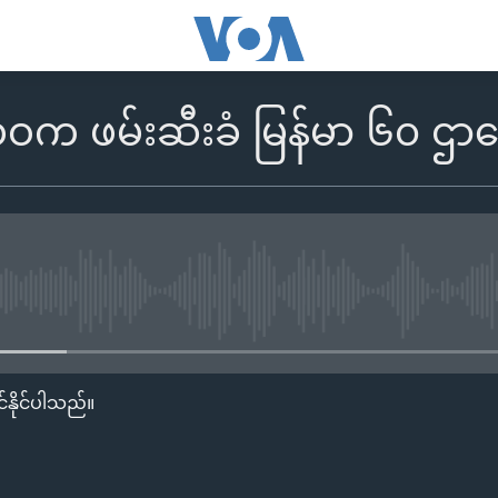
 ဖမ်းဆီးခံ မြန်မာ ၆၀ ဌာနေပြ
No media source currently availa
်နိုင်ပါသည်။