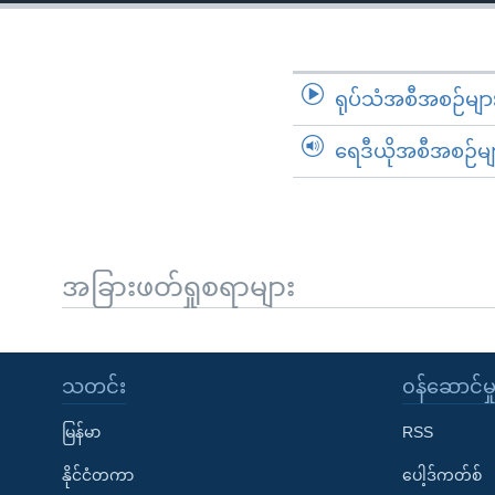
သုတပဒေသာ အင်္ဂလိပ်စာ
အ
ညွန်း
စာမျက်နှာ
သို့
ရုပ်သံအစီအစဉ်မျာ
ကျော်
ရေဒီယိုအစီအစဉ်မျ
ကြည့်
ရန်
ရှာဖွေ
ရန်
နေရာ
အခြားဖတ်ရှုစရာများ
သို့
ကျော်
ရန်
သတင်း
၀န်ဆောင်မှ
မြန်မာ
RSS
နိုင်ငံတကာ
ပေါ့ဒ်ကတ်စ်