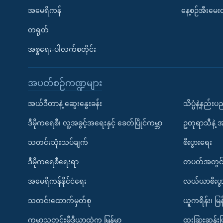
အမေရိကန်
နေ့စဉ်အီးမေ
တရုတ်
အစ္စရေး-ပါလက်စတိုင်း
အပတ်စဉ်ကဏ္ဍများ
အယ်ဒီတာနဲ့ ဆွေးနွေးခန်း
သိပ္ပံနဲ့နည်း
ဒီမိုကရေစီ၊ လူ့အခွင့်အရေးနှင့် ခေတ်ပြိုင်ကမ္ဘာ
ဥတုရာသီနဲ့ 
သတင်းသုံးသပ်ချက်
စီးပွားရေး
ဒီမိုကရေစီရေးရာ
တပတ်အတွင်
အမေရိကန်နိုင်ငံရေး
လယ်ယာစီးပွ
သတင်းထောက်မှတ်စု
ယူကရိန်း၊ မြန
ကမ္ဘာ့သတင်းမီဒီယာထဲက မြန်မာ
ထူးခြားဆန်း