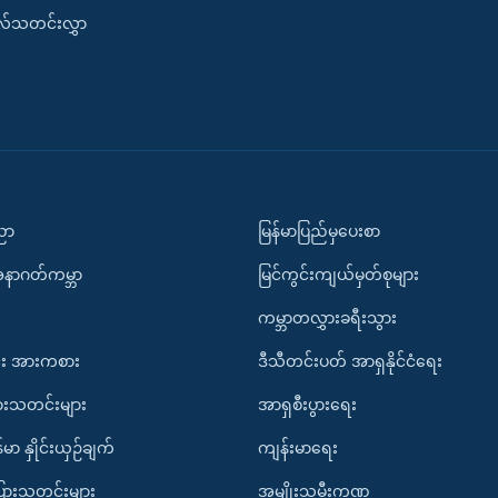
းလ်သတင်းလွှာ
ပညာ
မြန်မာပြည်မှပေးစာ
အနာဂတ်ကမ္ဘာ
မြင်ကွင်းကျယ်မှတ်စုများ
ကမ္ဘာတလွှားခရီးသွား
း အားကစား
ဒီသီတင်းပတ် အာရှနိုင်ငံရေး
ားသတင်းများ
အာရှစီးပွားရေး
်မာ နှိုင်းယှဉ်ချက်
ကျန်းမာရေး
ပြားသတင်းများ
အမျိုးသမီးကဏ္ဍ