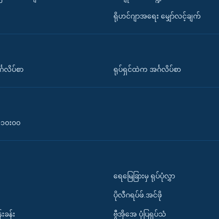
ရိုဟင်ဂျာအရေး မျှော်လင့်ချက်
်္ဂလိပ်စာ
ရုပ်ရှင်ထဲက အင်္ဂလိပ်စာ
၀-၁၀း၀၀
ရေမြေခြားမှ ရုပ်ပုံလွှာ
ပိုလီဂရပ်ဖ်.အင်ဖို
်းခန်း
ဗွီအိုအေ ပုံပြရုပ်သံ