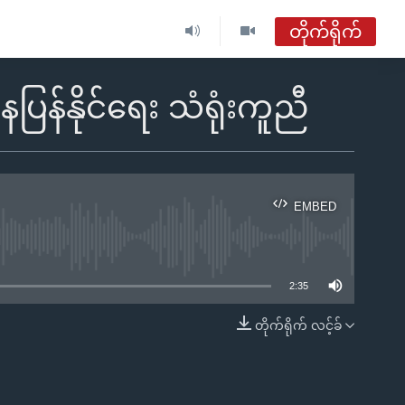
တိုက်ရိုက်
ဗွီအိုအေ မြန်မာနံနက်ခင်း
န်နိုင်ရေး သံရုံးကူညီ
တိုက်ရိုက်ထုတ်လွှင့်မှု
အစီအစဉ်များ
EMBED
ဗွီအိုအေ မြန်မာနံနက်ခင်း
ble
ရေဒီယိုတိုက်ရိုက်နားဆင်ရန်
2:35
တိုက်ရိုက် လင့်ခ်
EMBED