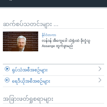
အ
သုတပဒေသာ အင်္ဂလိပ်စာ
ညွန်း
Learning English
စာမျက်နှာ
သို့
ဗွီအိုအေ လူမှုကွန်ယက်များ
ဆက်စပ်သတင်းများ ...
ကျော်
ကြည့်
နိုင်ငံတကာ
ရန်
လန်ဒန် အီကွေဒေါ သံရုံးထဲ ခိုလှုံသူ
ဘာသာစကားများ
Assange ထွက်ခွာမည်
ရှာဖွေ
ရန်
နေရာ
သို့
ရုပ်သံအစီအစဉ်များ
ကျော်
ရန်
ရေဒီယိုအစီအစဉ်များ
အခြားဖတ်ရှုစရာများ