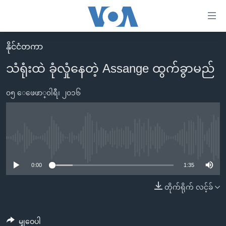
သုံး
ရ
လွယ်ကူ
နိုင်ငံတကာ
မူလစာမျက်နှာ
စေ
သံရုံးထဲ ခုံလှုံနေတဲ့ Assange ထွက်ခွာမည်
မြန်မာ
သည့်
ကမ္ဘာ့သတင်းများ
၀၅ ေဖေဖာ္၀ါရီ၊ ၂၀၁၆
Link
ဗွီဒီယို
နိုင်ငံတကာ
များ
သတင်းလွတ်လပ်ခွင့်
အမေရိကန်
ပင်မ
ရပ်ဝန်းတခု လမ်းတခု အလွန်
တရုတ်
No media source currently available
အကြောင်းအရာ
သို့
အင်္ဂလိပ်စာလေ့လာမယ်
အစ္စရေး-ပါလက်စတိုင်း
0:00
1:35
ကျော်
အပတ်စဉ်ကဏ္ဍများ
အမေရိကန်သုံးအီဒီယံ
တိုက်ရိုက် လင့်ခ်
ကြည့်
ရေဒီယိုနှင့်ရုပ်သံ အချက်အလက်များ
မကြေးမုံရဲ့ အင်္ဂလိပ်စာ
ရေဒီယို
ရန်
ပင်မ
ရေဒီယို/တီဗွီအစီအစဉ်
ရုပ်ရှင်ထဲက အင်္ဂလိပ်စာ
တီဗွီ
မျှဝေပါ