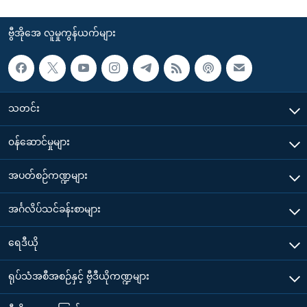
ဗွီအိုအေ လူမှုကွန်ယက်များ
သတင်း
၀န်ဆောင်မှုများ
အပတ်စဉ်ကဏ္ဍများ
အင်္ဂလိပ်သင်ခန်းစာများ
ရေဒီယို
ရုပ်သံအစီအစဉ်နှင့် ဗွီဒီယိုကဏ္ဍများ