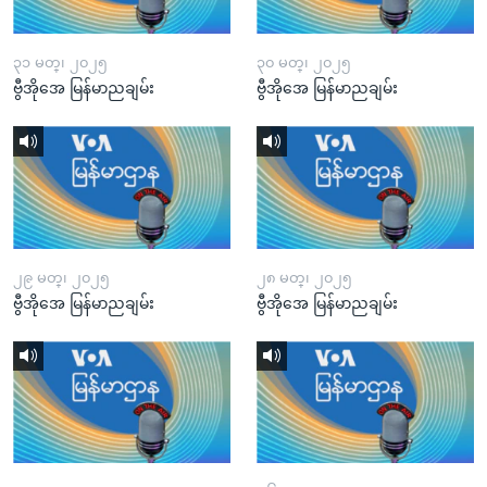
၃၁ မတ္၊ ၂၀၂၅
၃၀ မတ္၊ ၂၀၂၅
ဗွီအိုအေ မြန်မာညချမ်း
ဗွီအိုအေ မြန်မာညချမ်း
၂၉ မတ္၊ ၂၀၂၅
၂၈ မတ္၊ ၂၀၂၅
ဗွီအိုအေ မြန်မာညချမ်း
ဗွီအိုအေ မြန်မာညချမ်း