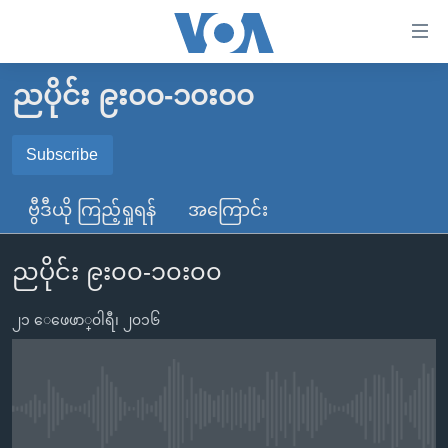
သုံး
ရ
လွယ်ကူ
ညပိုင်း ၉း၀၀-၁၀း၀၀
မူလစာမျက်နှာ
စေ
မြန်မာ
Subscribe
သည့်
SUBSCRIBE
ကမ္ဘာ့သတင်းများ
Link
ဗွီဒီယို ကြည့်ရှုရန်
အကြောင်း
ဗွီဒီယို
နိုင်ငံတကာ
များ
Spotify
သတင်းလွတ်လပ်ခွင့်
အမေရိကန်
ပင်မ
ညပိုင်း ၉း၀၀-၁၀း၀၀
ရပ်ဝန်းတခု လမ်းတခု အလွန်
တရုတ်
အကြောင်းအရာ
ရယူရန်
သို့
၂၁ ေဖေဖာ္၀ါရီ၊ ၂၀၁၆
အင်္ဂလိပ်စာလေ့လာမယ်
အစ္စရေး-ပါလက်စတိုင်း
ကျော်
အပတ်စဉ်ကဏ္ဍများ
အမေရိကန်သုံးအီဒီယံ
ကြည့်
ရေဒီယိုနှင့်ရုပ်သံ အချက်အလက်များ
မကြေးမုံရဲ့ အင်္ဂလိပ်စာ
ရေဒီယို
ရန်
No media source currently available
ပင်မ
ရေဒီယို/တီဗွီအစီအစဉ်
ရုပ်ရှင်ထဲက အင်္ဂလိပ်စာ
တီဗွီ