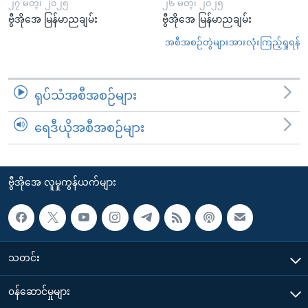
၂၇ မတ္၊ ၂၀၂၅
၂၆ မတ္၊ ၂၀၂၅
ဗွီအိုအေ မြန်မာညချမ်း
ဗွီအိုအေ မြန်မာညချမ်း
အစီအစဉ်တွဲများအားလုံးကြည့်ရှုရန်
ရုပ်သံအစီအစဉ်များ
ရေဒီယိုအစီအစဉ်များ
ဗွီအိုအေ လူမှုကွန်ယက်များ
သတင်း
၀န်ဆောင်မှုများ