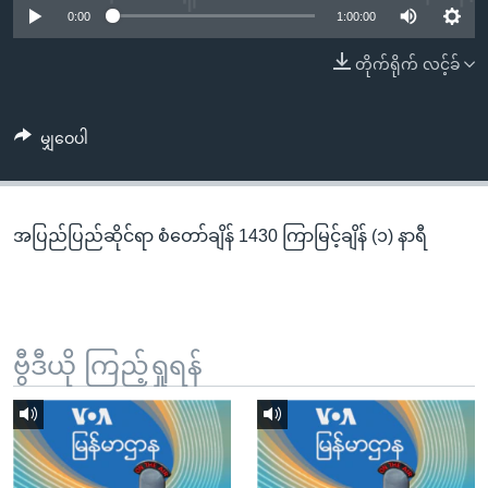
အ
0:00
1:00:00
သုတပဒေသာ အင်္ဂလိပ်စာ
ညွန်း
Learning English
တိုက်ရိုက် လင့်ခ်
စာမျက်နှာ
သို့
ဗွီအိုအေ လူမှုကွန်ယက်များ
ကျော်
မျှဝေပါ
ကြည့်
ရန်
ဘာသာစကားများ
ရှာဖွေ
အပြည်ပြည်ဆိုင်ရာ စံတော်ချိန် 1430 ကြာမြင့်ချိန် (၁) နာရီ
ရန်
နေရာ
သို့
ကျော်
ရန်
ဗွီဒီယို ကြည့်ရှုရန်