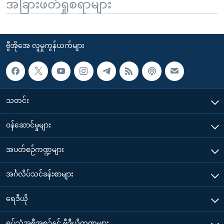
အခြားဖတ်ရှုစရာများ
ဗွီအိုအေ လူမှုကွန်ယက်များ
သတင်း
၀န်ဆောင်မှုများ
အပတ်စဉ်ကဏ္ဍများ
အင်္ဂလိပ်သင်ခန်းစာများ
ရေဒီယို
ရုပ်သံအစီအစဉ်နှင့် ဗွီဒီယိုကဏ္ဍများ