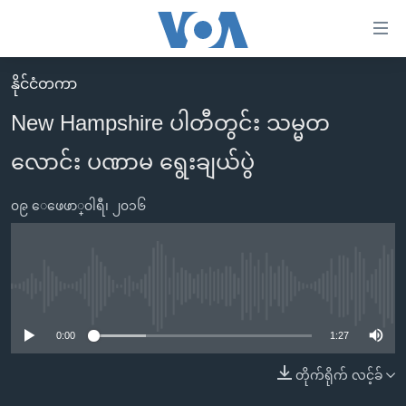
သုံး
ရ
လွယ်ကူ
နိုင်ငံတကာ
မူလစာမျက်နှာ
စေ
New Hampshire ပါတီတွင်း သမ္မတ
မြန်မာ
သည့်
လောင်း ပဏာမ ရွေးချယ်ပွဲ
ကမ္ဘာ့သတင်းများ
Link
ဗွီဒီယို
နိုင်ငံတကာ
များ
၀၉ ေဖေဖာ္၀ါရီ၊ ၂၀၁၆
သတင်းလွတ်လပ်ခွင့်
အမေရိကန်
ပင်မ
ရပ်ဝန်းတခု လမ်းတခု အလွန်
တရုတ်
အကြောင်းအရာ
သို့
အင်္ဂလိပ်စာလေ့လာမယ်
အစ္စရေး-ပါလက်စတိုင်း
No media source currently available
ကျော်
အပတ်စဉ်ကဏ္ဍများ
အမေရိကန်သုံးအီဒီယံ
ကြည့်
0:00
1:27
ရေဒီယိုနှင့်ရုပ်သံ အချက်အလက်များ
မကြေးမုံရဲ့ အင်္ဂလိပ်စာ
ရေဒီယို
ရန်
တိုက်ရိုက် လင့်ခ်
ပင်မ
ရေဒီယို/တီဗွီအစီအစဉ်
ရုပ်ရှင်ထဲက အင်္ဂလိပ်စာ
တီဗွီ