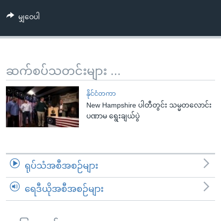
အ
သုတပဒေသာ အင်္ဂလိပ်စာ
ညွန်း
Learning English
မျှဝေပါ
စာမျက်နှာ
သို့
ဗွီအိုအေ လူမှုကွန်ယက်များ
ကျော်
ဆက်စပ်သတင်းများ ...
ကြည့်
ရန်
ဘာသာစကားများ
နိုင်ငံတကာ
ရှာဖွေ
New Hampshire ပါတီတွင်း သမ္မတလောင်း
ရန်
ပဏာမ ရွေးချယ်ပွဲ
နေရာ
သို့
ကျော်
ရန်
ရုပ်သံအစီအစဉ်များ
ရေဒီယိုအစီအစဉ်များ