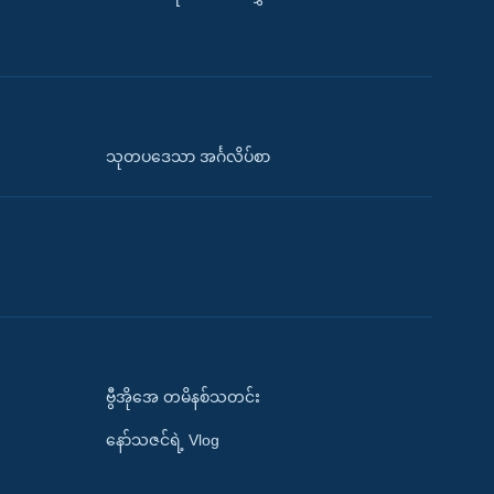
သုတပဒေသာ အင်္ဂလိပ်စာ
ဗွီအိုအေ တမိနစ်သတင်း
နော်သဇင်ရဲ့ Vlog