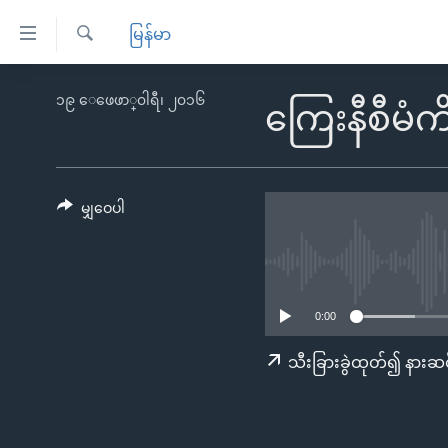
သုံး
မြန်မာ
ရ
ရှာဖွေ
လွယ်ကူ
မူလစာမျက်နှာ
၁၉ ေဖေဖာ္၀ါရီ၊ ၂၀၁၆
ရ
ကြေးနီစီမံက
စေ
မြန်မာ
လာ
သည့်
ဒ်
ကမ္ဘာ့သတင်းများ
Link
ဗွီဒီယို
နိုင်ငံတကာ
မျှဝေပါ
များ
သတင်းလွတ်လပ်ခွင့်
အမေရိကန်
ပင်မ
ရပ်ဝန်းတခု လမ်းတခု အလွန်
တရုတ်
အကြောင်းအရာ
အင်္ဂလိပ်စာလေ့လာမယ်
အစ္စရေး-ပါလက်စတိုင်း
သို့
0:00
အပတ်စဉ်ကဏ္ဍများ
အမေရိကန်သုံးအီဒီယံ
ကျော်
သီးခြားခွဲထုတ်၍ နားဆင
ကြည့်
ရေဒီယိုနှင့်ရုပ်သံ အချက်အလက်များ
မကြေးမုံရဲ့ အင်္ဂလိပ်စာ
ရေဒီယို
ရန်
ရေဒီယို/တီဗွီအစီအစဉ်
ရုပ်ရှင်ထဲက အင်္ဂလိပ်စာ
တီဗွီ
ပင်မ