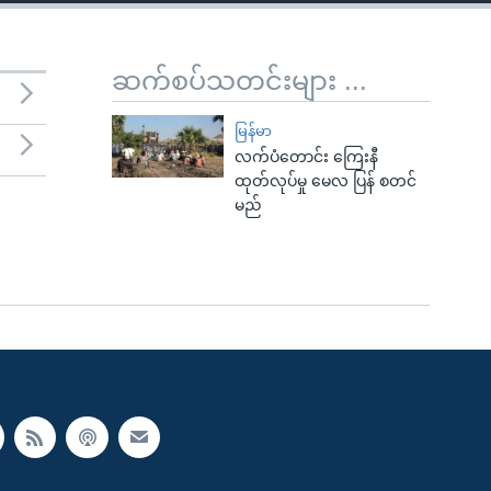
ဆက်စပ်သတင်းများ ...
မြန်မာ
လက်ပံတောင်း ကြေးနီ
ထုတ်လုပ်မှု မေလ ပြန် စတင်
မည်