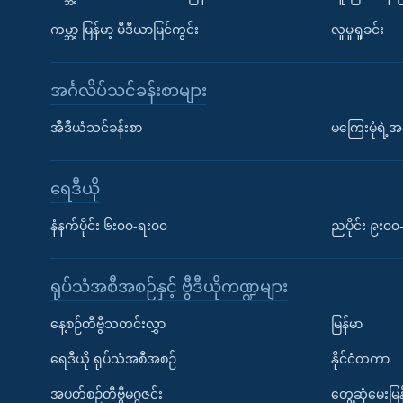
ကမ္ဘာ့ မြန်မာ့ မီဒီယာမြင်ကွင်း
လူမှုရှုခင်း
အင်္ဂလိပ်သင်ခန်းစာများ
အီဒီယံသင်ခန်းစာ
မကြေးမုံရဲ့အင
ရေဒီယို
နံနက်ပိုင်း ၆း၀၀-ရး၀၀
ညပိုင်း ၉း၀
ရုပ်သံအစီအစဉ်နှင့် ဗွီဒီယိုကဏ္ဍများ
နေ့စဉ်တီဗွီသတင်းလွှာ
မြန်မာ
ရေဒီယို ရုပ်သံအစီအစဉ်
နိုင်ငံတကာ
အပတ်စဉ်တီဗွီမဂ္ဂဇင်း
တွေ့ဆုံမေးမြန