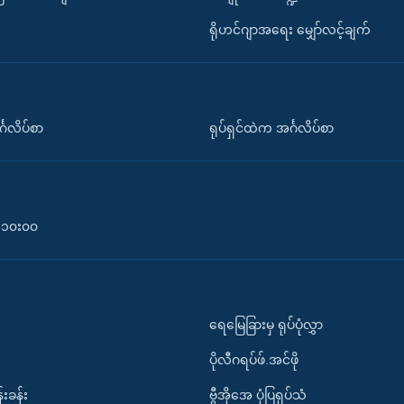
ရိုဟင်ဂျာအရေး မျှော်လင့်ချက်
်္ဂလိပ်စာ
ရုပ်ရှင်ထဲက အင်္ဂလိပ်စာ
၀-၁၀း၀၀
ရေမြေခြားမှ ရုပ်ပုံလွှာ
ပိုလီဂရပ်ဖ်.အင်ဖို
်းခန်း
ဗွီအိုအေ ပုံပြရုပ်သံ