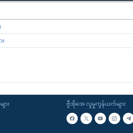
း
ား
ုများ
ဗွီအိုအေ လူမှုကွန်ယက်များ