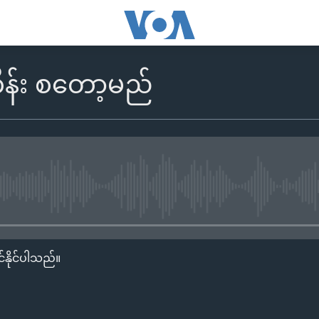
ိန်း စတော့မည်
No media source currently availa
်နိုင်ပါသည်။