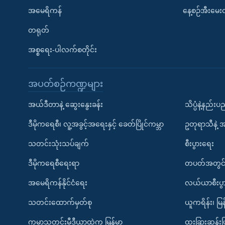
အမေရိကန်
နေ့စဉ်အီးမေ
တရုတ်
အစ္စရေး-ပါလက်စတိုင်း
အပတ်စဉ်ကဏ္ဍများ
အယ်ဒီတာနဲ့ ဆွေးနွေးခန်း
သိပ္ပံနဲ့နည်း
ဒီမိုကရေစီ၊ လူ့အခွင့်အရေးနှင့် ခေတ်ပြိုင်ကမ္ဘာ
ဥတုရာသီနဲ့ 
သတင်းသုံးသပ်ချက်
စီးပွားရေး
ဒီမိုကရေစီရေးရာ
တပတ်အတွင်
အမေရိကန်နိုင်ငံရေး
လယ်ယာစီးပွ
သတင်းထောက်မှတ်စု
ယူကရိန်း၊ မြန
ကမ္ဘာ့သတင်းမီဒီယာထဲက မြန်မာ
ထူးခြားဆန်း