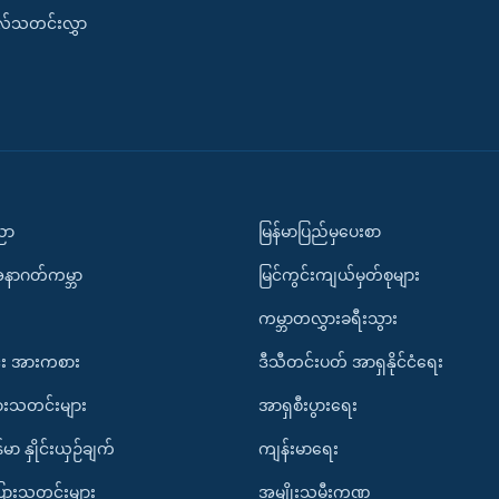
းလ်သတင်းလွှာ
ပညာ
မြန်မာပြည်မှပေးစာ
အနာဂတ်ကမ္ဘာ
မြင်ကွင်းကျယ်မှတ်စုများ
ကမ္ဘာတလွှားခရီးသွား
း အားကစား
ဒီသီတင်းပတ် အာရှနိုင်ငံရေး
ားသတင်းများ
အာရှစီးပွားရေး
်မာ နှိုင်းယှဉ်ချက်
ကျန်းမာရေး
ပြားသတင်းများ
အမျိုးသမီးကဏ္ဍ