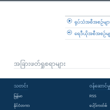
သုတပဒေသာ အင်္ဂလိပ်စာ
အ
ညွန်း
စာမျက်နှာ
သို့
ရုပ်သံအစီအစဉ်မျာ
ကျော်
ရေဒီယိုအစီအစဉ်မျ
ကြည့်
ရန်
ရှာဖွေ
ရန်
နေရာ
အခြားဖတ်ရှုစရာများ
သို့
ကျော်
ရန်
သတင်း
၀န်ဆောင်မှ
မြန်မာ
RSS
နိုင်ငံတကာ
ပေါ့ဒ်ကတ်စ်