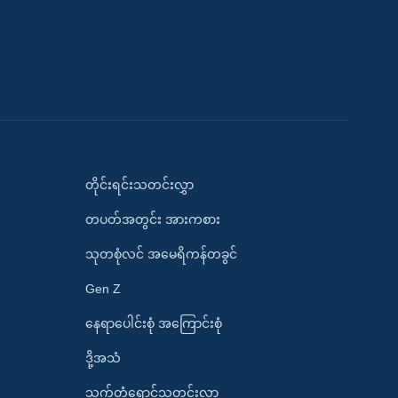
တိုင်းရင်းသတင်းလွှာ
တပတ်အတွင်း အားကစား
သုတစုံလင် အမေရိကန်တခွင်
Gen Z
နေရာပေါင်းစုံ အကြောင်းစုံ
ဒို့အသံ
သက်တံရောင်သတင်းလွှာ