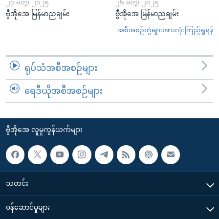
၂၇ မတ္၊ ၂၀၂၅
၂၆ မတ္၊ ၂၀၂၅
ဗွီအိုအေ မြန်မာညချမ်း
ဗွီအိုအေ မြန်မာညချမ်း
အစီအစဉ်တွဲများအားလုံးကြည့်ရှုရန်
ရုပ်သံအစီအစဉ်များ
ရေဒီယိုအစီအစဉ်များ
ဗွီအိုအေ လူမှုကွန်ယက်များ
သတင်း
၀န်ဆောင်မှုများ