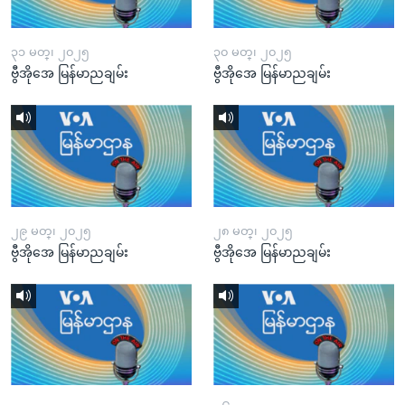
၃၁ မတ္၊ ၂၀၂၅
၃၀ မတ္၊ ၂၀၂၅
ဗွီအိုအေ မြန်မာညချမ်း
ဗွီအိုအေ မြန်မာညချမ်း
၂၉ မတ္၊ ၂၀၂၅
၂၈ မတ္၊ ၂၀၂၅
ဗွီအိုအေ မြန်မာညချမ်း
ဗွီအိုအေ မြန်မာညချမ်း