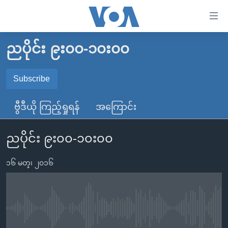
သုံး
ရ
လွယ်ကူ
ညပိုင်း ၉း၀၀-၁၀း၀၀
မူလစာမျက်နှာ
စေ
မြန်မာ
Subscribe
သည့်
SUBSCRIBE
ကမ္ဘာ့သတင်းများ
Link
ဗွီဒီယို ကြည့်ရှုရန်
အကြောင်း
ဗွီဒီယို
နိုင်ငံတကာ
များ
Spotify
သတင်းလွတ်လပ်ခွင့်
အမေရိကန်
ပင်မ
ညပိုင်း ၉း၀၀-၁၀း၀၀
ရပ်ဝန်းတခု လမ်းတခု အလွန်
တရုတ်
အကြောင်းအရာ
ရယူရန်
သို့
၁၆ မတ္၊ ၂၀၁၆
အင်္ဂလိပ်စာလေ့လာမယ်
အစ္စရေး-ပါလက်စတိုင်း
ကျော်
အပတ်စဉ်ကဏ္ဍများ
အမေရိကန်သုံးအီဒီယံ
ကြည့်
ရေဒီယိုနှင့်ရုပ်သံ အချက်အလက်များ
မကြေးမုံရဲ့ အင်္ဂလိပ်စာ
ရေဒီယို
ရန်
No media source currently available
ပင်မ
ရေဒီယို/တီဗွီအစီအစဉ်
ရုပ်ရှင်ထဲက အင်္ဂလိပ်စာ
တီဗွီ