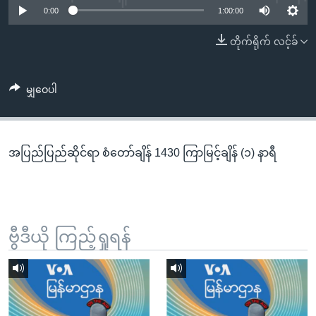
အ
0:00
1:00:00
သုတပဒေသာ အင်္ဂလိပ်စာ
ညွန်း
Learning English
တိုက်ရိုက် လင့်ခ်
စာမျက်နှာ
သို့
ဗွီအိုအေ လူမှုကွန်ယက်များ
ကျော်
မျှဝေပါ
ကြည့်
ရန်
ဘာသာစကားများ
ရှာဖွေ
အပြည်ပြည်ဆိုင်ရာ စံတော်ချိန် 1430 ကြာမြင့်ချိန် (၁) နာရီ
ရန်
နေရာ
သို့
ကျော်
ရန်
ဗွီဒီယို ကြည့်ရှုရန်