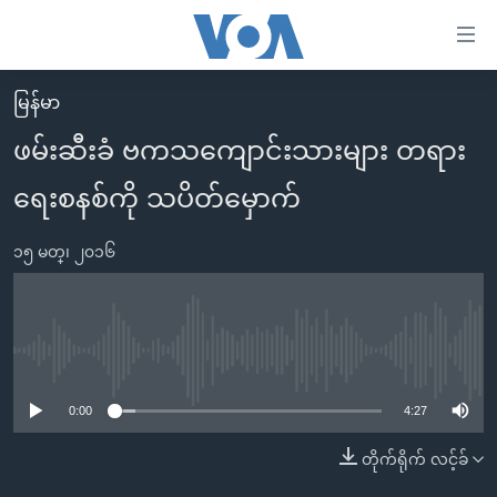
သုံး
ရ
လွယ်ကူ
မြန်မာ
မူလစာမျက်နှာ
စေ
ဖမ်းဆီးခံ ဗကသကျောင်းသားများ တရား
မြန်မာ
သည့်
ရေးစနစ်ကို သပိတ်မှောက်
ကမ္ဘာ့သတင်းများ
Link
ဗွီဒီယို
နိုင်ငံတကာ
များ
၁၅ မတ္၊ ၂၀၁၆
သတင်းလွတ်လပ်ခွင့်
အမေရိကန်
ပင်မ
ရပ်ဝန်းတခု လမ်းတခု အလွန်
တရုတ်
အကြောင်းအရာ
သို့
အင်္ဂလိပ်စာလေ့လာမယ်
အစ္စရေး-ပါလက်စတိုင်း
No media source currently available
ကျော်
အပတ်စဉ်ကဏ္ဍများ
အမေရိကန်သုံးအီဒီယံ
ကြည့်
0:00
4:27
ရေဒီယိုနှင့်ရုပ်သံ အချက်အလက်များ
မကြေးမုံရဲ့ အင်္ဂလိပ်စာ
ရေဒီယို
ရန်
တိုက်ရိုက် လင့်ခ်
ပင်မ
ရေဒီယို/တီဗွီအစီအစဉ်
ရုပ်ရှင်ထဲက အင်္ဂလိပ်စာ
တီဗွီ