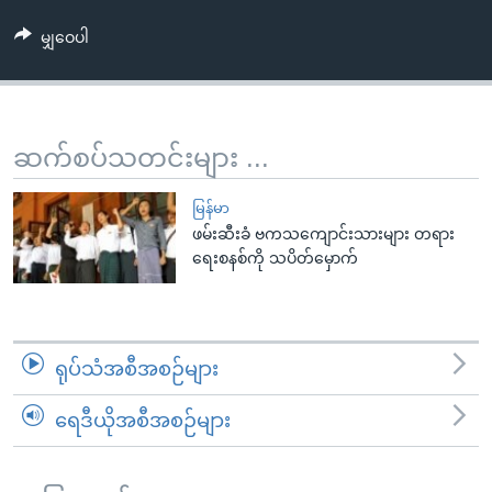
အ
သုတပဒေသာ အင်္ဂလိပ်စာ
ညွန်း
Learning English
မျှဝေပါ
စာမျက်နှာ
သို့
ဗွီအိုအေ လူမှုကွန်ယက်များ
ကျော်
ဆက်စပ်သတင်းများ ...
ကြည့်
ရန်
ဘာသာစကားများ
မြန်မာ
ရှာဖွေ
ဖမ်းဆီးခံ ဗကသကျောင်းသားများ တရား
ရန်
ရေးစနစ်ကို သပိတ်မှောက်
နေရာ
သို့
ကျော်
ရန်
ရုပ်သံအစီအစဉ်များ
ရေဒီယိုအစီအစဉ်များ