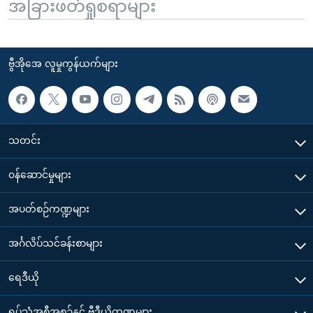
အခြားဖတ်ရှုစရာများ
ဗွီအိုအေ လူမှုကွန်ယက်များ
သတင်း
၀န်ဆောင်မှုများ
အပတ်စဉ်ကဏ္ဍများ
အင်္ဂလိပ်သင်ခန်းစာများ
ရေဒီယို
ရုပ်သံအစီအစဉ်နှင့် ဗွီဒီယိုကဏ္ဍများ