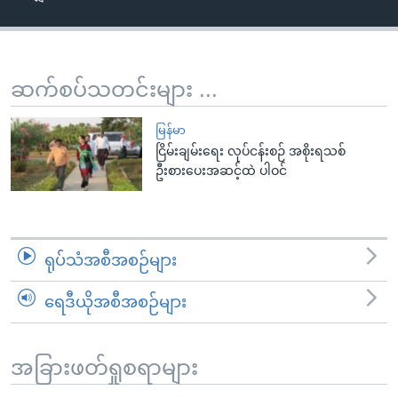
အ
သုတပဒေသာ အင်္ဂလိပ်စာ
ညွန်း
Learning English
စာမျက်နှာ
သို့
ဗွီအိုအေ လူမှုကွန်ယက်များ
ဆက်စပ်သတင်းများ ...
ကျော်
ကြည့်
မြန်မာ
ရန်
ငြိမ်းချမ်းရေး လုပ်ငန်းစဉ် အစိုးရသစ်
ဘာသာစကားများ
ဦးစားပေးအဆင့်ထဲ ပါဝင်
ရှာဖွေ
ရန်
နေရာ
သို့
ရုပ်သံအစီအစဉ်များ
ကျော်
ရန်
ရေဒီယိုအစီအစဉ်များ
အခြားဖတ်ရှုစရာများ