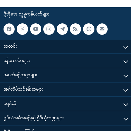
ဗွီအိုအေ လူမှုကွန်ယက်များ
သတင်း
၀န်ဆောင်မှုများ
အပတ်စဉ်ကဏ္ဍများ
အင်္ဂလိပ်သင်ခန်းစာများ
ရေဒီယို
ရုပ်သံအစီအစဉ်နှင့် ဗွီဒီယိုကဏ္ဍများ