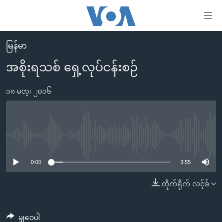
သုံး
ရ
လွယ်ကူ
မြန်မာ
မူလစာမျက်နှာ
စေ
အစိုးရသစ် ရှေ့လုပ်ငန်းစဉ်
မြန်မာ
သည့်
ကမ္ဘာ့သတင်းများ
၁၈ မတ္၊ ၂၀၁၆
Link
ဗွီဒီယို
နိုင်ငံတကာ
များ
သတင်းလွတ်လပ်ခွင့်
အမေရိကန်
ပင်မ
ရပ်ဝန်းတခု လမ်းတခု အလွန်
တရုတ်
No media source currently available
အကြောင်းအရာ
သို့
အင်္ဂလိပ်စာလေ့လာမယ်
အစ္စရေး-ပါလက်စတိုင်း
0:00
3:55
ကျော်
အပတ်စဉ်ကဏ္ဍများ
အမေရိကန်သုံးအီဒီယံ
တိုက်ရိုက် လင့်ခ်
ကြည့်
ရေဒီယိုနှင့်ရုပ်သံ အချက်အလက်များ
မကြေးမုံရဲ့ အင်္ဂလိပ်စာ
ရေဒီယို
ရန်
ပင်မ
ရေဒီယို/တီဗွီအစီအစဉ်
ရုပ်ရှင်ထဲက အင်္ဂလိပ်စာ
တီဗွီ
မျှဝေပါ