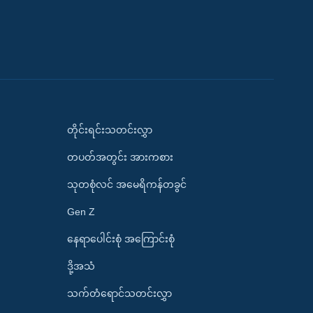
တိုင်းရင်းသတင်းလွှာ
တပတ်အတွင်း အားကစား
သုတစုံလင် အမေရိကန်တခွင်
Gen Z
နေရာပေါင်းစုံ အကြောင်းစုံ
ဒို့အသံ
သက်တံရောင်သတင်းလွှာ