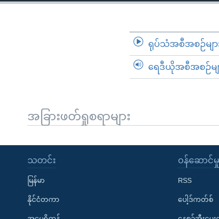
သုတပဒေသာ အင်္ဂလိပ်စာ
အ
ညွန်း
စာမျက်နှာ
သို့
ရုပ်သံအစီအစဉ်မျာ
ကျော်
ရေဒီယိုအစီအစဉ်မျ
ကြည့်
ရန်
ရှာဖွေ
ရန်
အခြားဖတ်ရှုစရာများ
နေရာ
သို့
ကျော်
သတင်း
၀န်ဆောင်မှ
ရန်
မြန်မာ
RSS
နိုင်ငံတကာ
ပေါ့ဒ်ကတ်စ်
အမေရိကန်
နေ့စဉ်အီးမေ