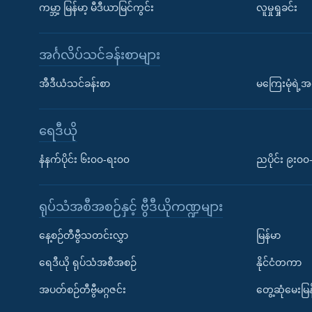
ကမ္ဘာ့ မြန်မာ့ မီဒီယာမြင်ကွင်း
လူမှုရှုခင်း
အင်္ဂလိပ်သင်ခန်းစာများ
အီဒီယံသင်ခန်းစာ
မကြေးမုံရဲ့အင
ရေဒီယို
နံနက်ပိုင်း ၆း၀၀-ရး၀၀
ညပိုင်း ၉း၀
ရုပ်သံအစီအစဉ်နှင့် ဗွီဒီယိုကဏ္ဍများ
နေ့စဉ်တီဗွီသတင်းလွှာ
မြန်မာ
ရေဒီယို ရုပ်သံအစီအစဉ်
နိုင်ငံတကာ
အပတ်စဉ်တီဗွီမဂ္ဂဇင်း
တွေ့ဆုံမေးမြန