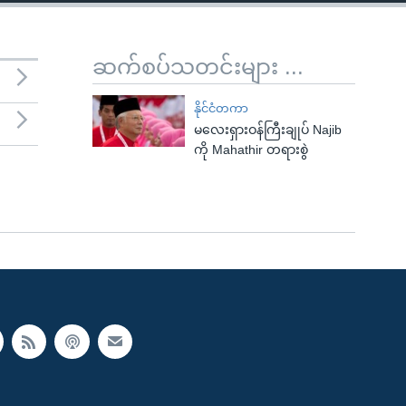
ဆက်စပ်သတင်းများ ...
နိုင်ငံတကာ
မလေးရှားဝန်ကြီးချုပ် Najib
ကို Mahathir တရားစွဲ