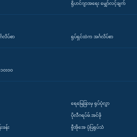
ရိုဟင်ဂျာအရေး မျှော်လင့်ချက်
်္ဂလိပ်စာ
ရုပ်ရှင်ထဲက အင်္ဂလိပ်စာ
၀-၁၀း၀၀
ရေမြေခြားမှ ရုပ်ပုံလွှာ
ပိုလီဂရပ်ဖ်.အင်ဖို
်းခန်း
ဗွီအိုအေ ပုံပြရုပ်သံ