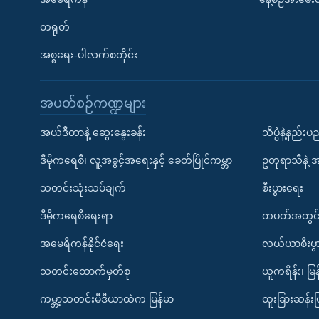
တရုတ်
အစ္စရေး-ပါလက်စတိုင်း
အပတ်စဉ်ကဏ္ဍများ
အယ်ဒီတာနဲ့ ဆွေးနွေးခန်း
သိပ္ပံနဲ့နည်း
ဒီမိုကရေစီ၊ လူ့အခွင့်အရေးနှင့် ခေတ်ပြိုင်ကမ္ဘာ
ဥတုရာသီနဲ့ 
သတင်းသုံးသပ်ချက်
စီးပွားရေး
ဒီမိုကရေစီရေးရာ
တပတ်အတွင်
အမေရိကန်နိုင်ငံရေး
လယ်ယာစီးပွ
သတင်းထောက်မှတ်စု
ယူကရိန်း၊ မြန
ကမ္ဘာ့သတင်းမီဒီယာထဲက မြန်မာ
ထူးခြားဆန်း