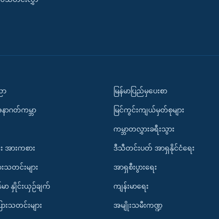
ပညာ
မြန်မာပြည်မှပေးစာ
အနာဂတ်ကမ္ဘာ
မြင်ကွင်းကျယ်မှတ်စုများ
ကမ္ဘာတလွှားခရီးသွား
း အားကစား
ဒီသီတင်းပတ် အာရှနိုင်ငံရေး
ားသတင်းများ
အာရှစီးပွားရေး
်မာ နှိုင်းယှဉ်ချက်
ကျန်းမာရေး
ပြားသတင်းများ
အမျိုးသမီးကဏ္ဍ