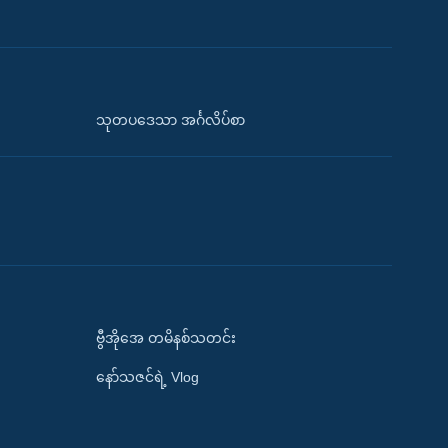
သုတပဒေသာ အင်္ဂလိပ်စာ
ဗွီအိုအေ တမိနစ်သတင်း
နော်သဇင်ရဲ့ Vlog