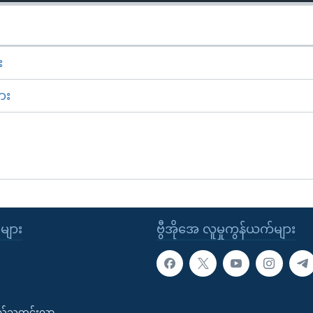
း
ား
ုများ
ဗွီအိုအေ လူမှုကွန်ယက်များ
းလ်သတင်းလွှာ