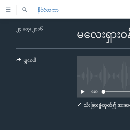
သုံး
နိုင်ငံတကာ
ရ
ရှာဖွေ
လွယ်ကူ
မူလစာမျက်နှာ
၂၄ မတ္၊ ၂၀၁၆
ရ
မလေးရှားဝန်
စေ
မြန်မာ
လာ
သည့်
ဒ်
ကမ္ဘာ့သတင်းများ
Link
ဗွီဒီယို
နိုင်ငံတကာ
မျှဝေပါ
များ
သတင်းလွတ်လပ်ခွင့်
အမေရိကန်
ပင်မ
ရပ်ဝန်းတခု လမ်းတခု အလွန်
တရုတ်
အကြောင်းအရာ
အင်္ဂလိပ်စာလေ့လာမယ်
အစ္စရေး-ပါလက်စတိုင်း
သို့
0:00
အပတ်စဉ်ကဏ္ဍများ
အမေရိကန်သုံးအီဒီယံ
ကျော်
သီးခြားခွဲထုတ်၍ နားဆင
ကြည့်
ရေဒီယိုနှင့်ရုပ်သံ အချက်အလက်များ
မကြေးမုံရဲ့ အင်္ဂလိပ်စာ
ရေဒီယို
ရန်
ရေဒီယို/တီဗွီအစီအစဉ်
ရုပ်ရှင်ထဲက အင်္ဂလိပ်စာ
တီဗွီ
ပင်မ