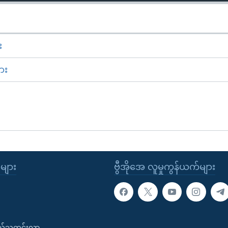
း
ား
ုများ
ဗွီအိုအေ လူမှုကွန်ယက်များ
းလ်သတင်းလွှာ