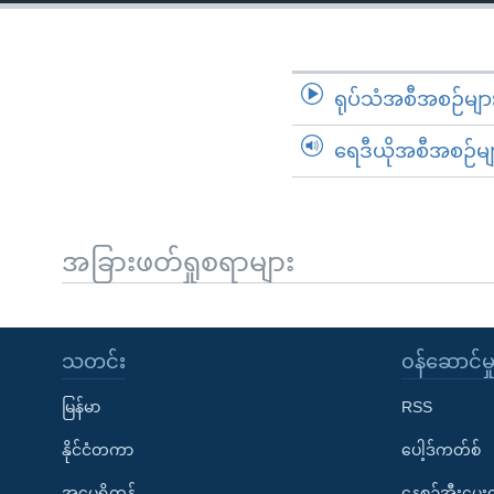
သုတပဒေသာ အင်္ဂလိပ်စာ
အ
ညွန်း
စာမျက်နှာ
သို့
ရုပ်သံအစီအစဉ်မျာ
ကျော်
ရေဒီယိုအစီအစဉ်မျ
ကြည့်
ရန်
ရှာဖွေ
ရန်
အခြားဖတ်ရှုစရာများ
နေရာ
သို့
ကျော်
သတင်း
၀န်ဆောင်မှ
ရန်
မြန်မာ
RSS
နိုင်ငံတကာ
ပေါ့ဒ်ကတ်စ်
အမေရိကန်
နေ့စဉ်အီးမေ