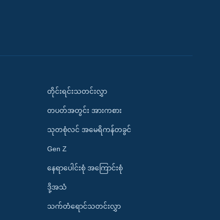
တိုင်းရင်းသတင်းလွှာ
တပတ်အတွင်း အားကစား
သုတစုံလင် အမေရိကန်တခွင်
Gen Z
နေရာပေါင်းစုံ အကြောင်းစုံ
ဒို့အသံ
သက်တံရောင်သတင်းလွှာ