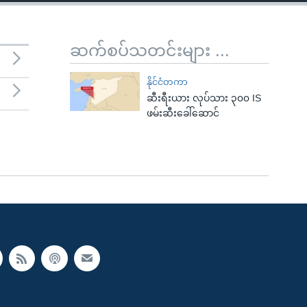
ဆက်စပ်သတင်းများ ...
နိုင်ငံတကာ
ဆီးရီးယား လုပ်သား ၃၀၀ IS
ဖမ်းဆီးခေါ်ဆောင်