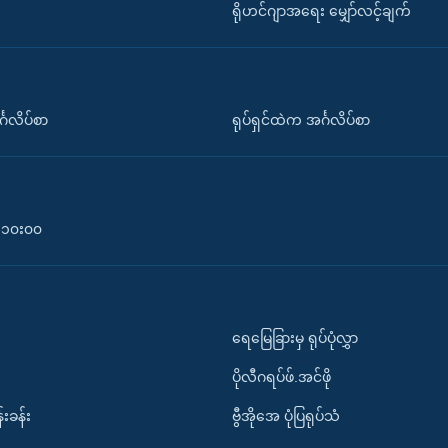
ရိုဟင်ဂျာအရေး မျှော်လင့်ချက်
်္ဂလိပ်စာ
ရုပ်ရှင်ထဲက အင်္ဂလိပ်စာ
၀-၁၀း၀၀
ရေမြေခြားမှ ရုပ်ပုံလွှာ
ပိုလီဂရပ်ဖ်.အင်ဖို
်းခန်း
ဗွီအိုအေ ပုံပြရုပ်သံ