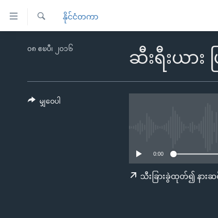
သုံး
နိုင်ငံတကာ
ရ
ရှာဖွေ
လွယ်ကူ
မူလစာမျက်နှာ
၀၈ ဧၿပီ၊ ၂၀၁၆
ရ
ဆီးရီးယား ပြ
စေ
မြန်မာ
လာ
သည့်
ဒ်
ကမ္ဘာ့သတင်းများ
Link
ဗွီဒီယို
နိုင်ငံတကာ
မျှဝေပါ
များ
သတင်းလွတ်လပ်ခွင့်
အမေရိကန်
ပင်မ
ရပ်ဝန်းတခု လမ်းတခု အလွန်
တရုတ်
အကြောင်းအရာ
အင်္ဂလိပ်စာလေ့လာမယ်
အစ္စရေး-ပါလက်စတိုင်း
သို့
0:00
အပတ်စဉ်ကဏ္ဍများ
အမေရိကန်သုံးအီဒီယံ
ကျော်
သီးခြားခွဲထုတ်၍ နားဆင
ကြည့်
ရေဒီယိုနှင့်ရုပ်သံ အချက်အလက်များ
မကြေးမုံရဲ့ အင်္ဂလိပ်စာ
ရေဒီယို
ရန်
ရေဒီယို/တီဗွီအစီအစဉ်
ရုပ်ရှင်ထဲက အင်္ဂလိပ်စာ
တီဗွီ
ပင်မ