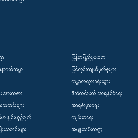
ပညာ
မြန်မာပြည်မှပေးစာ
အနာဂတ်ကမ္ဘာ
မြင်ကွင်းကျယ်မှတ်စုများ
ကမ္ဘာတလွှားခရီးသွား
း အားကစား
ဒီသီတင်းပတ် အာရှနိုင်ငံရေး
ားသတင်းများ
အာရှစီးပွားရေး
်မာ နှိုင်းယှဉ်ချက်
ကျန်းမာရေး
ပြားသတင်းများ
အမျိုးသမီးကဏ္ဍ