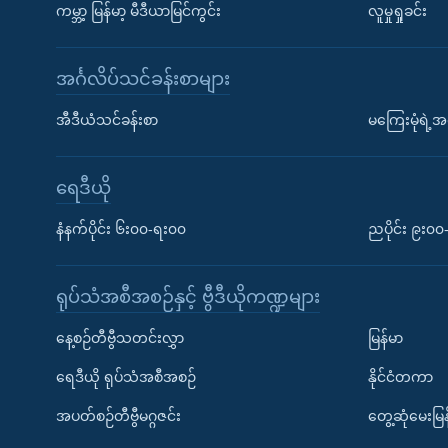
ကမ္ဘာ့ မြန်မာ့ မီဒီယာမြင်ကွင်း
လူမှုရှုခင်း
အင်္ဂလိပ်သင်ခန်းစာများ
အီဒီယံသင်ခန်းစာ
မကြေးမုံရဲ့အင
ရေဒီယို
နံနက်ပိုင်း ၆း၀၀-ရး၀၀
ညပိုင်း ၉း၀
ရုပ်သံအစီအစဉ်နှင့် ဗွီဒီယိုကဏ္ဍများ
နေ့စဉ်တီဗွီသတင်းလွှာ
မြန်မာ
ရေဒီယို ရုပ်သံအစီအစဉ်
နိုင်ငံတကာ
အပတ်စဉ်တီဗွီမဂ္ဂဇင်း
တွေ့ဆုံမေးမြန