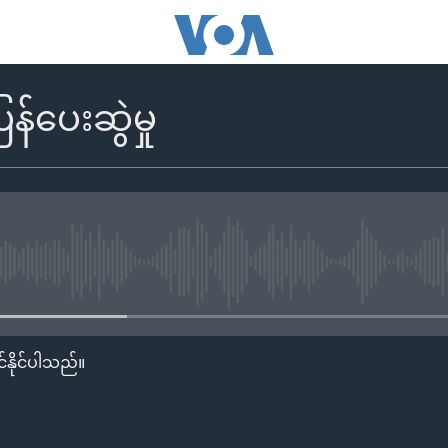
န်ပေးဆွဲမှု
No media source currently availa
်နိုင်ပါသည်။