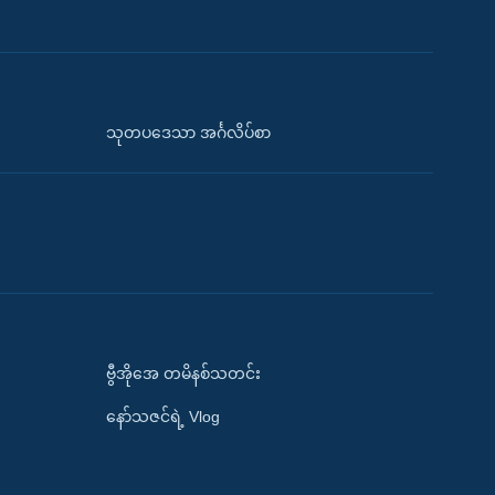
သုတပဒေသာ အင်္ဂလိပ်စာ
ဗွီအိုအေ တမိနစ်သတင်း
နော်သဇင်ရဲ့ Vlog