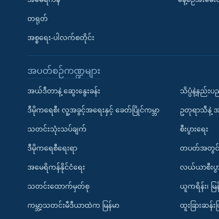
တရုတ်
အစ္စရေး-ပါလက်စတိုင်း
အပတ်စဉ်ကဏ္ဍများ
အယ်ဒီတာနဲ့ ဆွေးနွေးခန်း
သိပ္ပံနဲ့နည်း
ဒီမိုကရေစီ၊ လူ့အခွင့်အရေးနှင့် ခေတ်ပြိုင်ကမ္ဘာ
ဥတုရာသီနဲ့ 
သတင်းသုံးသပ်ချက်
စီးပွားရေး
ဒီမိုကရေစီရေးရာ
တပတ်အတွင်
အမေရိကန်နိုင်ငံရေး
လယ်ယာစီးပွ
သတင်းထောက်မှတ်စု
ယူကရိန်း၊ မြန
ကမ္ဘာ့သတင်းမီဒီယာထဲက မြန်မာ
ထူးခြားဆန်း