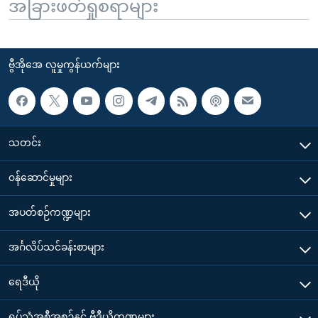
အခြားဖတ်ရှုစရာများ
ဗွီအိုအေ လူမှုကွန်ယက်များ
သတင်း
၀န်ဆောင်မှုများ
အပတ်စဉ်ကဏ္ဍများ
အင်္ဂလိပ်သင်ခန်းစာများ
ရေဒီယို
ရုပ်သံအစီအစဉ်နှင့် ဗွီဒီယိုကဏ္ဍများ