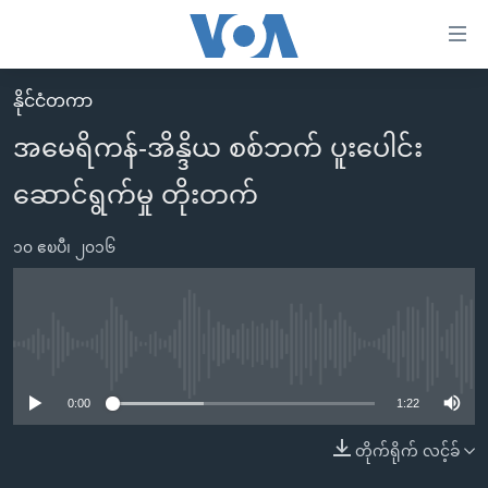
သုံး
ရ
လွယ်ကူ
နိုင်ငံတကာ
မူလစာမျက်နှာ
စေ
အမေရိကန်-အိန္ဒိယ စစ်ဘက် ပူးပေါင်း
မြန်မာ
သည့်
ဆောင်ရွက်မှု တိုးတက်
ကမ္ဘာ့သတင်းများ
Link
ဗွီဒီယို
နိုင်ငံတကာ
များ
၁၀ ဧၿပီ၊ ၂၀၁၆
သတင်းလွတ်လပ်ခွင့်
အမေရိကန်
ပင်မ
ရပ်ဝန်းတခု လမ်းတခု အလွန်
တရုတ်
အကြောင်းအရာ
သို့
အင်္ဂလိပ်စာလေ့လာမယ်
အစ္စရေး-ပါလက်စတိုင်း
No media source currently available
ကျော်
အပတ်စဉ်ကဏ္ဍများ
အမေရိကန်သုံးအီဒီယံ
ကြည့်
0:00
1:22
ရေဒီယိုနှင့်ရုပ်သံ အချက်အလက်များ
မကြေးမုံရဲ့ အင်္ဂလိပ်စာ
ရေဒီယို
ရန်
တိုက်ရိုက် လင့်ခ်
ပင်မ
ရေဒီယို/တီဗွီအစီအစဉ်
ရုပ်ရှင်ထဲက အင်္ဂလိပ်စာ
တီဗွီ