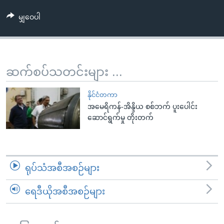
အ
သုတပဒေသာ အင်္ဂလိပ်စာ
ညွန်း
Learning English
မျှဝေပါ
စာမျက်နှာ
သို့
ဗွီအိုအေ လူမှုကွန်ယက်များ
ကျော်
ဆက်စပ်သတင်းများ ...
ကြည့်
ရန်
ဘာသာစကားများ
နိုင်ငံတကာ
ရှာဖွေ
အမေရိကန်-အိန္ဒိယ စစ်ဘက် ပူးပေါင်း
ရန်
ဆောင်ရွက်မှု တိုးတက်
နေရာ
သို့
ကျော်
ရန်
ရုပ်သံအစီအစဉ်များ
ရေဒီယိုအစီအစဉ်များ