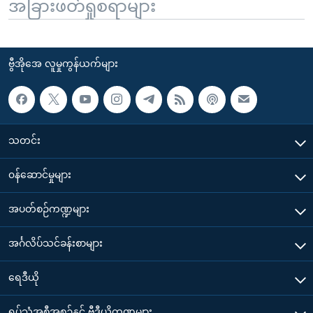
အခြားဖတ်ရှုစရာများ
ဗွီအိုအေ လူမှုကွန်ယက်များ
သတင်း
၀န်ဆောင်မှုများ
အပတ်စဉ်ကဏ္ဍများ
အင်္ဂလိပ်သင်ခန်းစာများ
ရေဒီယို
ရုပ်သံအစီအစဉ်နှင့် ဗွီဒီယိုကဏ္ဍများ