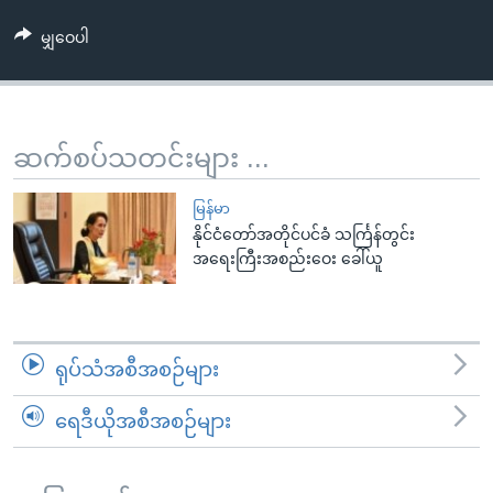
အ
သုတပဒေသာ အင်္ဂလိပ်စာ
ညွန်း
Learning English
မျှဝေပါ
စာမျက်နှာ
သို့
ဗွီအိုအေ လူမှုကွန်ယက်များ
ကျော်
ဆက်စပ်သတင်းများ ...
ကြည့်
ရန်
ဘာသာစကားများ
မြန်မာ
ရှာဖွေ
နိုင်ငံတော်အတိုင်ပင်ခံ သင်္ကြန်တွင်း
ရန်
အရေးကြီးအစည်းဝေး ခေါ်ယူ
နေရာ
သို့
ကျော်
ရန်
ရုပ်သံအစီအစဉ်များ
ရေဒီယိုအစီအစဉ်များ