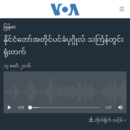
သုံး
ရ
လွယ်ကူ
မြန်မာ
မူလစာမျက်နှာ
စေ
နိုင်ငံတော်အတိုင်ပင်ခံပုဂ္ဂိုလ် သင်္ကြန်တွင်း
မြန်မာ
သည့်
ရုံးတက်
ကမ္ဘာ့သတင်းများ
Link
ဗွီဒီယို
နိုင်ငံတကာ
များ
၁၄ ဧၿပီ၊ ၂၀၁၆
သတင်းလွတ်လပ်ခွင့်
အမေရိကန်
ပင်မ
ရပ်ဝန်းတခု လမ်းတခု အလွန်
တရုတ်
အကြောင်းအရာ
သို့
အင်္ဂလိပ်စာလေ့လာမယ်
အစ္စရေး-ပါလက်စတိုင်း
No media source currently available
ကျော်
အပတ်စဉ်ကဏ္ဍများ
အမေရိကန်သုံးအီဒီယံ
ကြည့်
0:00
2:07
ရေဒီယိုနှင့်ရုပ်သံ အချက်အလက်များ
မကြေးမုံရဲ့ အင်္ဂလိပ်စာ
ရေဒီယို
ရန်
တိုက်ရိုက် လင့်ခ်
ပင်မ
ရေဒီယို/တီဗွီအစီအစဉ်
ရုပ်ရှင်ထဲက အင်္ဂလိပ်စာ
တီဗွီ