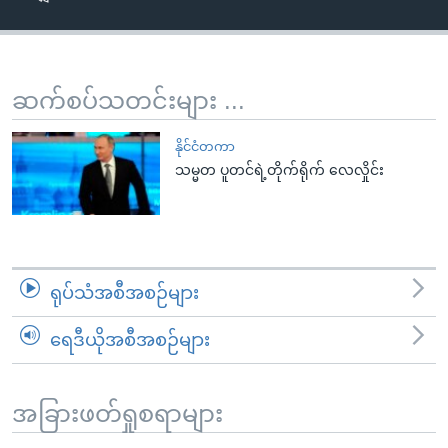
အ
သုတပဒေသာ အင်္ဂလိပ်စာ
ညွန်း
Learning English
စာမျက်နှာ
သို့
ဗွီအိုအေ လူမှုကွန်ယက်များ
ဆက်စပ်သတင်းများ ...
ကျော်
ကြည့်
နိုင်ငံတကာ
ရန်
သမ္မတ ပူတင်ရဲ့တိုက်ရိုက် လေလှိုင်း
ဘာသာစကားများ
ရှာဖွေ
ရန်
နေရာ
သို့
ရုပ်သံအစီအစဉ်များ
ကျော်
ရန်
ရေဒီယိုအစီအစဉ်များ
အခြားဖတ်ရှုစရာများ