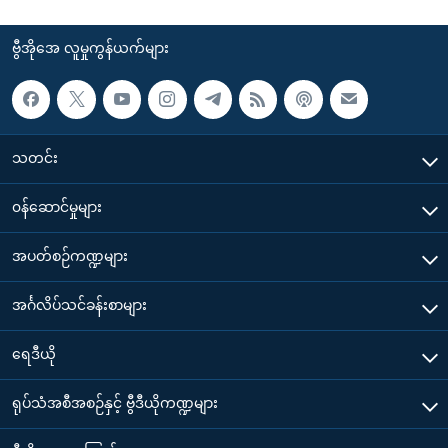
ဗွီအိုအေ လူမှုကွန်ယက်များ
သတင်း
၀န်ဆောင်မှုများ
အပတ်စဉ်ကဏ္ဍများ
အင်္ဂလိပ်သင်ခန်းစာများ
ရေဒီယို
ရုပ်သံအစီအစဉ်နှင့် ဗွီဒီယိုကဏ္ဍများ