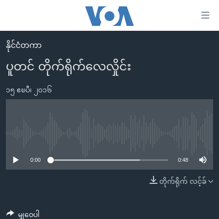
သုံး
ရ
လွယ်ကူ
နိုင်ငံတကာ
မူလစာမျက်နှာ
စေ
ပူတင် တိုက်ရိုက်လေလှိုင်း
မြန်မာ
သည့်
ကမ္ဘာ့သတင်းများ
၁၅ ဧၿပီ၊ ၂၀၁၆
Link
ဗွီဒီယို
နိုင်ငံတကာ
များ
သတင်းလွတ်လပ်ခွင့်
အမေရိကန်
ပင်မ
ရပ်ဝန်းတခု လမ်းတခု အလွန်
တရုတ်
No media source currently available
အကြောင်းအရာ
သို့
အင်္ဂလိပ်စာလေ့လာမယ်
အစ္စရေး-ပါလက်စတိုင်း
0:00
0:48
ကျော်
အပတ်စဉ်ကဏ္ဍများ
အမေရိကန်သုံးအီဒီယံ
တိုက်ရိုက် လင့်ခ်
ကြည့်
ရေဒီယိုနှင့်ရုပ်သံ အချက်အလက်များ
မကြေးမုံရဲ့ အင်္ဂလိပ်စာ
ရေဒီယို
ရန်
ပင်မ
ရေဒီယို/တီဗွီအစီအစဉ်
ရုပ်ရှင်ထဲက အင်္ဂလိပ်စာ
တီဗွီ
မျှဝေပါ