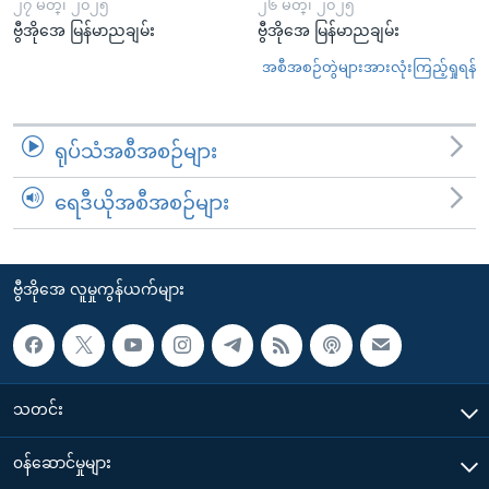
၂၇ မတ္၊ ၂၀၂၅
၂၆ မတ္၊ ၂၀၂၅
ဗွီအိုအေ မြန်မာညချမ်း
ဗွီအိုအေ မြန်မာညချမ်း
အစီအစဉ်တွဲများအားလုံးကြည့်ရှုရန်
ရုပ်သံအစီအစဉ်များ
ရေဒီယိုအစီအစဉ်များ
ဗွီအိုအေ လူမှုကွန်ယက်များ
သတင်း
၀န်ဆောင်မှုများ