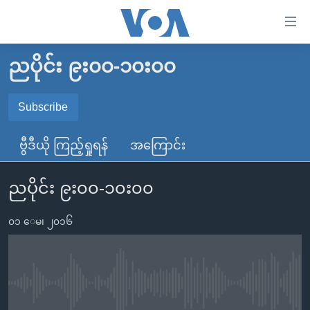
သုံး
ရ
လွယ်ကူ
ညပိုင်း ၉း၀၀-၁၀း၀၀
မူလစာမျက်နှာ
စေ
မြန်မာ
Subscribe
သည့်
SUBSCRIBE
ကမ္ဘာ့သတင်းများ
Link
ဗွီဒီယို ကြည့်ရှုရန်
အကြောင်း
ဗွီဒီယို
နိုင်ငံတကာ
များ
Spotify
သတင်းလွတ်လပ်ခွင့်
အမေရိကန်
ပင်မ
ညပိုင်း ၉း၀၀-၁၀း၀၀
ရပ်ဝန်းတခု လမ်းတခု အလွန်
တရုတ်
အကြောင်းအရာ
ရယူရန်
သို့
၀၁ ေမ၊ ၂၀၁၆
အင်္ဂလိပ်စာလေ့လာမယ်
အစ္စရေး-ပါလက်စတိုင်း
ကျော်
အပတ်စဉ်ကဏ္ဍများ
အမေရိကန်သုံးအီဒီယံ
ကြည့်
ရေဒီယိုနှင့်ရုပ်သံ အချက်အလက်များ
မကြေးမုံရဲ့ အင်္ဂလိပ်စာ
ရေဒီယို
ရန်
No media source currently available
ပင်မ
ရေဒီယို/တီဗွီအစီအစဉ်
ရုပ်ရှင်ထဲက အင်္ဂလိပ်စာ
တီဗွီ