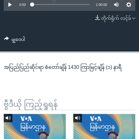
အ
0:00
1:00:00
သုတပဒေသာ အင်္ဂလိပ်စာ
ညွန်း
Learning English
တိုက်ရိုက် လင့်ခ်
စာမျက်နှာ
သို့
ဗွီအိုအေ လူမှုကွန်ယက်များ
ကျော်
မျှဝေပါ
ကြည့်
ရန်
ဘာသာစကားများ
ရှာဖွေ
အပြည်ပြည်ဆိုင်ရာ စံတော်ချိန် 1430 ကြာမြင့်ချိန် (၁) နာရီ
ရန်
နေရာ
သို့
ကျော်
ရန်
ဗွီဒီယို ကြည့်ရှုရန်