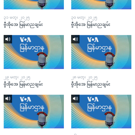
၃၁ မတ္၊ ၂၀၂၅
၃၀ မတ္၊ ၂၀၂၅
ဗွီအိုအေ မြန်မာညချမ်း
ဗွီအိုအေ မြန်မာညချမ်း
၂၉ မတ္၊ ၂၀၂၅
၂၈ မတ္၊ ၂၀၂၅
ဗွီအိုအေ မြန်မာညချမ်း
ဗွီအိုအေ မြန်မာညချမ်း