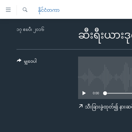
သုံး
နိုင်ငံတကာ
ရ
ရှာဖွေ
လွယ်ကူ
မူလစာမျက်နှာ
၁၇ ဧၿပီ၊ ၂၀၁၆
ရ
ဆီးရီးယားဒု
စေ
မြန်မာ
လာ
သည့်
ဒ်
ကမ္ဘာ့သတင်းများ
Link
ဗွီဒီယို
နိုင်ငံတကာ
မျှဝေပါ
များ
သတင်းလွတ်လပ်ခွင့်
အမေရိကန်
ပင်မ
ရပ်ဝန်းတခု လမ်းတခု အလွန်
တရုတ်
အကြောင်းအရာ
အင်္ဂလိပ်စာလေ့လာမယ်
အစ္စရေး-ပါလက်စတိုင်း
သို့
0:00
အပတ်စဉ်ကဏ္ဍများ
အမေရိကန်သုံးအီဒီယံ
ကျော်
သီးခြားခွဲထုတ်၍ နားဆင
ကြည့်
ရေဒီယိုနှင့်ရုပ်သံ အချက်အလက်များ
မကြေးမုံရဲ့ အင်္ဂလိပ်စာ
ရေဒီယို
ရန်
ရေဒီယို/တီဗွီအစီအစဉ်
ရုပ်ရှင်ထဲက အင်္ဂလိပ်စာ
တီဗွီ
ပင်မ