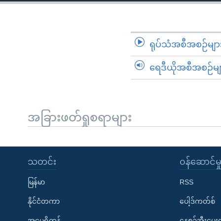
သုတပဒေသာ အင်္ဂလိပ်စာ
အ
ညွန်း
စာမျက်နှာ
သို့
ရုပ်သံအစီအစဉ်မျာ
ကျော်
ရေဒီယိုအစီအစဉ်မျ
ကြည့်
ရန်
ရှာဖွေ
ရန်
အခြားဖတ်ရှုစရာများ
နေရာ
သို့
ကျော်
သတင်း
၀န်ဆောင်မှ
ရန်
မြန်မာ
RSS
နိုင်ငံတကာ
ပေါ့ဒ်ကတ်စ်
အမေရိကန်
နေ့စဉ်အီးမေ