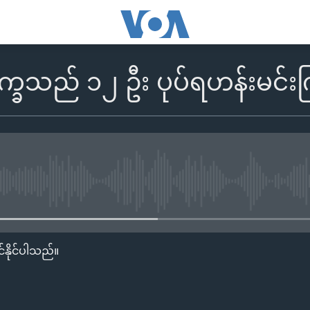
က္ခသည် ၁၂ ဦး ပုပ်ရဟန်းမင်းက
No media source currently availa
်နိုင်ပါသည်။