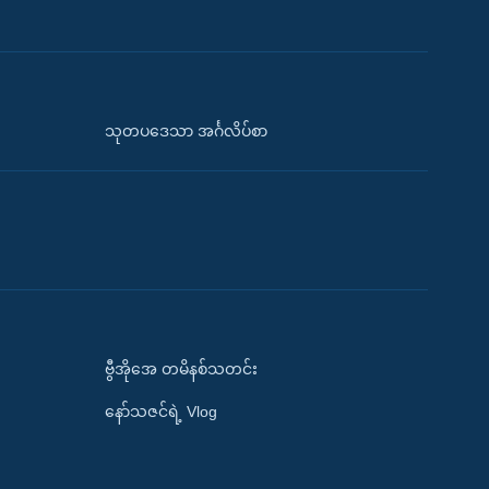
သုတပဒေသာ အင်္ဂလိပ်စာ
ဗွီအိုအေ တမိနစ်သတင်း
နော်သဇင်ရဲ့ Vlog