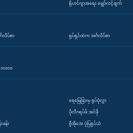
ရိုဟင်ဂျာအရေး မျှော်လင့်ချက်
်္ဂလိပ်စာ
ရုပ်ရှင်ထဲက အင်္ဂလိပ်စာ
၀-၁၀း၀၀
ရေမြေခြားမှ ရုပ်ပုံလွှာ
ပိုလီဂရပ်ဖ်.အင်ဖို
်းခန်း
ဗွီအိုအေ ပုံပြရုပ်သံ