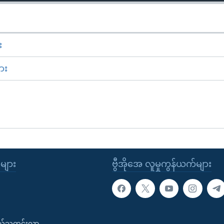
း
ား
ုများ
ဗွီအိုအေ လူမှုကွန်ယက်များ
းလ်သတင်းလွှာ