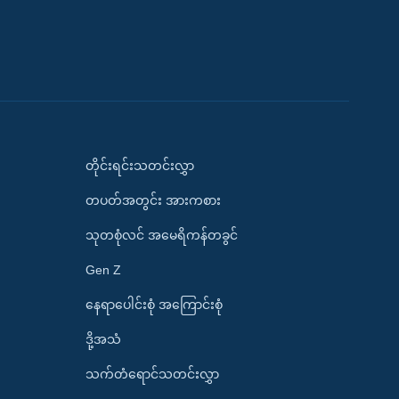
တိုင်းရင်းသတင်းလွှာ
တပတ်အတွင်း အားကစား
သုတစုံလင် အမေရိကန်တခွင်
Gen Z
နေရာပေါင်းစုံ အကြောင်းစုံ
ဒို့အသံ
သက်တံရောင်သတင်းလွှာ