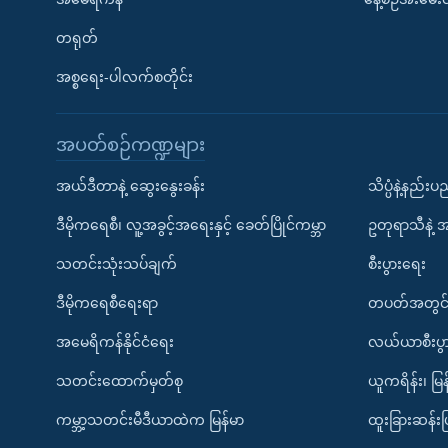
တရုတ်
အစ္စရေး-ပါလက်စတိုင်း
အပတ်စဉ်ကဏ္ဍများ
အယ်ဒီတာနဲ့ ဆွေးနွေးခန်း
သိပ္ပံနဲ့နည်း
ဒီမိုကရေစီ၊ လူ့အခွင့်အရေးနှင့် ခေတ်ပြိုင်ကမ္ဘာ
ဥတုရာသီနဲ့ 
သတင်းသုံးသပ်ချက်
စီးပွားရေး
ဒီမိုကရေစီရေးရာ
တပတ်အတွင်
အမေရိကန်နိုင်ငံရေး
လယ်ယာစီးပွ
သတင်းထောက်မှတ်စု
ယူကရိန်း၊ မြန
ကမ္ဘာ့သတင်းမီဒီယာထဲက မြန်မာ
ထူးခြားဆန်း