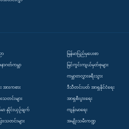
ပညာ
မြန်မာပြည်မှပေးစာ
အနာဂတ်ကမ္ဘာ
မြင်ကွင်းကျယ်မှတ်စုများ
ကမ္ဘာတလွှားခရီးသွား
း အားကစား
ဒီသီတင်းပတ် အာရှနိုင်ငံရေး
ားသတင်းများ
အာရှစီးပွားရေး
်မာ နှိုင်းယှဉ်ချက်
ကျန်းမာရေး
ပြားသတင်းများ
အမျိုးသမီးကဏ္ဍ