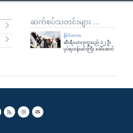
ဆက်စပ်သတင်းများ ...
နိုင်ငံတကာ
ဆီးရီးယားဒုက္ခသည် ၁၂ ဦး
ပုပ်ရဟန်းမင်းကြီး ခေါ်ဆောင်