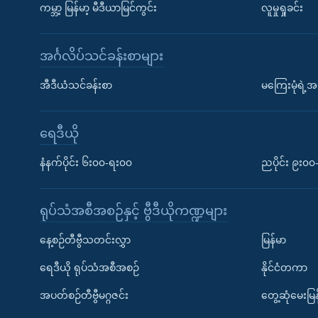
ကမ္ဘာ့ မြန်မာ့ မီဒီယာမြင်ကွင်း
လူမှုရှုခင်း
အင်္ဂလိပ်သင်ခန်းစာများ
အီဒီယံသင်ခန်းစာ
မကြေးမုံရဲ့အင
ရေဒီယို
နံနက်ပိုင်း ၆း၀၀-ရး၀၀
ညပိုင်း ၉း၀
ရုပ်သံအစီအစဉ်နှင့် ဗွီဒီယိုကဏ္ဍများ
နေ့စဉ်တီဗွီသတင်းလွှာ
မြန်မာ
ရေဒီယို ရုပ်သံအစီအစဉ်
နိုင်ငံတကာ
အပတ်စဉ်တီဗွီမဂ္ဂဇင်း
တွေ့ဆုံမေးမြန