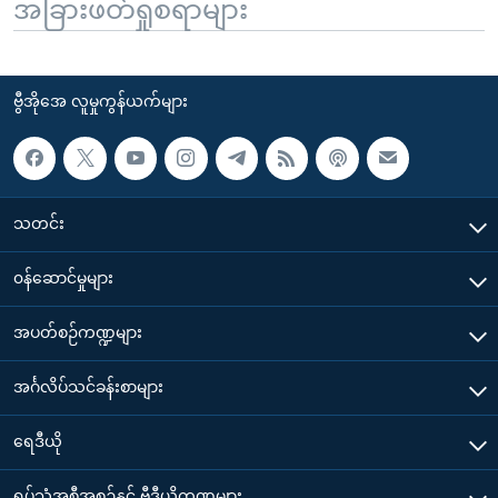
အခြားဖတ်ရှုစရာများ
ဗွီအိုအေ လူမှုကွန်ယက်များ
သတင်း
၀န်ဆောင်မှုများ
အပတ်စဉ်ကဏ္ဍများ
အင်္ဂလိပ်သင်ခန်းစာများ
ရေဒီယို
ရုပ်သံအစီအစဉ်နှင့် ဗွီဒီယိုကဏ္ဍများ