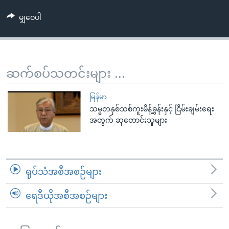
အ
သုတပဒေသာ အင်္ဂလိပ်စာ
ညွန်း
Learning English
မျှဝေပါ
စာမျက်နှာ
သို့
ဗွီအိုအေ လူမှုကွန်ယက်များ
ကျော်
ဆက်စပ်သတင်းများ ...
ကြည့်
ရန်
ဘာသာစကားများ
မြန်မာ
ရှာဖွေ
သမ္မတနှစ်သစ်ကူးမိန့်ခွန်းနှင့် ငြိမ်းချမ်းရေး
ရန်
အတွက် ဆုတောင်းသူများ
နေရာ
သို့
ကျော်
ရန်
ရုပ်သံအစီအစဉ်များ
ရေဒီယိုအစီအစဉ်များ