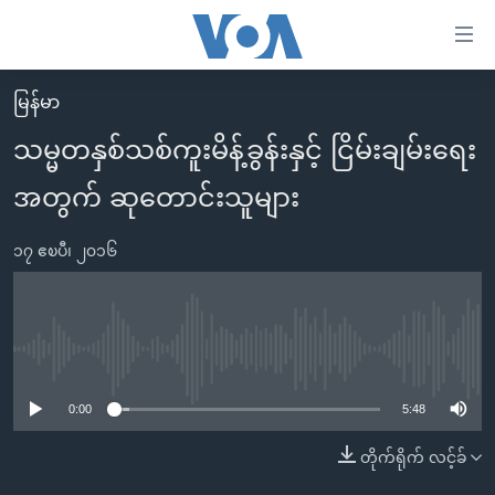
သုံး
ရ
လွယ်ကူ
မြန်မာ
မူလစာမျက်နှာ
စေ
သမ္မတနှစ်သစ်ကူးမိန့်ခွန်းနှင့် ငြိမ်းချမ်းရေး
မြန်မာ
သည့်
အတွက် ဆုတောင်းသူများ
ကမ္ဘာ့သတင်းများ
Link
ဗွီဒီယို
နိုင်ငံတကာ
များ
၁၇ ဧၿပီ၊ ၂၀၁၆
သတင်းလွတ်လပ်ခွင့်
အမေရိကန်
ပင်မ
ရပ်ဝန်းတခု လမ်းတခု အလွန်
တရုတ်
အကြောင်းအရာ
သို့
အင်္ဂလိပ်စာလေ့လာမယ်
အစ္စရေး-ပါလက်စတိုင်း
No media source currently available
ကျော်
အပတ်စဉ်ကဏ္ဍများ
အမေရိကန်သုံးအီဒီယံ
ကြည့်
0:00
5:48
ရေဒီယိုနှင့်ရုပ်သံ အချက်အလက်များ
မကြေးမုံရဲ့ အင်္ဂလိပ်စာ
ရေဒီယို
ရန်
တိုက်ရိုက် လင့်ခ်
ပင်မ
ရေဒီယို/တီဗွီအစီအစဉ်
ရုပ်ရှင်ထဲက အင်္ဂလိပ်စာ
တီဗွီ