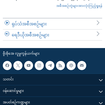
အစီအစဉ်တွဲများအားလုံးကြည့်ရှုရန်
ရုပ်သံအစီအစဉ်များ
ရေဒီယိုအစီအစဉ်များ
ဗွီအိုအေ လူမှုကွန်ယက်များ
သတင်း
၀န်ဆောင်မှုများ
အပတ်စဉ်ကဏ္ဍများ