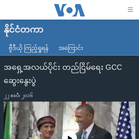
သုံး
ရ
လွယ်ကူ
နိုင်ငံတကာ
မူလစာမျက်နှာ
စေ
မြန်မာ
ဗွီဒီယို ကြည့်ရှုရန်
အကြောင်း
သည့်
ကမ္ဘာ့သတင်းများ
Link
အရှေ့အလယ်ပိုင်း တည်ငြိမ်ရေး GCC
ဗွီဒီယို
နိုင်ငံတကာ
များ
သတင်းလွတ်လပ်ခွင့်
အမေရိကန်
ဆွေးနွေးပွဲ
ပင်မ
ရပ်ဝန်းတခု လမ်းတခု အလွန်
တရုတ်
အကြောင်းအရာ
၂၂ ဧၿပီ၊ ၂၀၁၆
သို့
အင်္ဂလိပ်စာလေ့လာမယ်
အစ္စရေး-ပါလက်စတိုင်း
ကျော်
အပတ်စဉ်ကဏ္ဍများ
အမေရိကန်သုံးအီဒီယံ
ကြည့်
ရေဒီယိုနှင့်ရုပ်သံ အချက်အလက်များ
မကြေးမုံရဲ့ အင်္ဂလိပ်စာ
ရေဒီယို
ရန်
ပင်မ
ရေဒီယို/တီဗွီအစီအစဉ်
ရုပ်ရှင်ထဲက အင်္ဂလိပ်စာ
တီဗွီ
No media source currently available