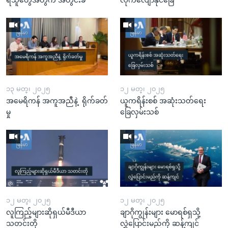
ရသူတွေအတွက် အတွင်းခံ
လိုက်လျောနိုင်ခြေ
၁၃ မတ္၊ ၂၀၂၅
၁၂ မတ္၊ ၂၀၂၅
အမေရိကန် အကူအညီနဲ့ ရိုက်ခတ်
ယူကရိန်းစစ် အဆုံးသတ်ရေး
မှု
ခြေလှမ်းသစ်
၁၂ မတ္၊ ၂၀၂၅
၁၂ မတ္၊ ၂၀၂၅
လူကြည့်များဆိုရှယ်မီဒီယာ
ချာဂိုကျွန်းများ မောရစ်ရှသို့
သတင်းတို
လွှဲပြောင်းမည်ကို ဆန့်ကျင်