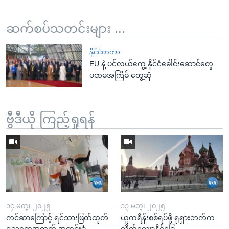
ဆက်စပ်သတင်းများ ...
နိုင်ငံတကာ
EU နဲ့ ပင်လယ်ကွေ့ နိုင်ငံခေါင်းဆောင်တွေ
ပထမအကြိမ် တွေ့ဆုံ
ဗွီဒီယို ကြည့်ရှုရန်
၁၄ မတ္၊ ၂၀၂၅
၁၃ မတ္၊ ၂၀၂၅
ကင်ဆာကြောင့် ရင်သားဖြတ်ထုတ်
ယူကရိန်းစစ်ရပ်ဖို့ ရုရှားဘက်က