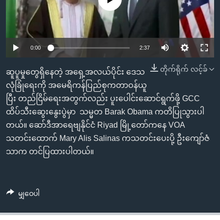
အ
သုတပဒေသာ အင်္ဂလိပ်စာ
ညွန်း
Learning English
စာမျက်နှာ
သို့
ဗွီအိုအေ လူမှုကွန်ယက်များ
0:00
2:37
ကျော်
ကြည့်
တိုက်ရိုက် လင့်ခ်
ဆူပူမှုတွေရှိနေတဲ့ အရှေ့အလယ်ပိုင်း ဒေသ
ရန်
လုံခြုံရေးကို အမေရိကန်ပြည်စုကတာဝန်ယူ
ဘာသာစကားများ
ရှာဖွေ
ပြီး တည်ငြိမ်ရေးအတွက်လည်း ပူးပေါင်းဆောင်ရွက်ဖို့ GCC
ရန်
ထိပ်သီးဆွေးနွေးပွဲမှာ သမ္မတ Barak Obama ကတိပြုသွားပါ
နေရာ
တယ်။ ဆော်ဒီအာရေဗျနိုင်ငံ Riyad မြို့တော်ကနေ VOA
သို့
သတင်းထောက် Mary Alis Salinas ကသတင်းပေးပို့ ဦးကျော်ဇံ
ကျော်
သာက တင်ပြထားပါတယ်။
ရန်
မျှဝေပါ