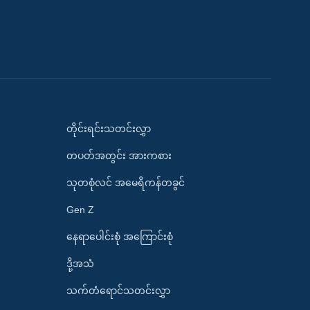
တိုင်းရင်းသတင်းလွှာ
တပတ်အတွင်း အားကစား
သုတစုံလင် အမေရိကန်တခွင်
Gen Z
နေရာပေါင်းစုံ အကြောင်းစုံ
ဒို့အသံ
သက်တံရောင်သတင်းလွှာ