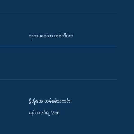
သုတပဒေသာ အင်္ဂလိပ်စာ
ဗွီအိုအေ တမိနစ်သတင်း
နော်သဇင်ရဲ့ Vlog