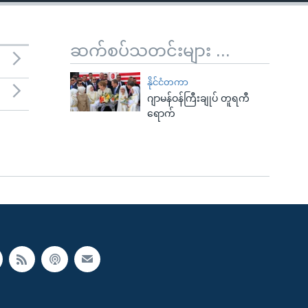
ဆက်စပ်သတင်းများ ...
နိုင်ငံတကာ
ဂျာမန်ဝန်ကြီးချုပ် တူရကီ
ရောက်