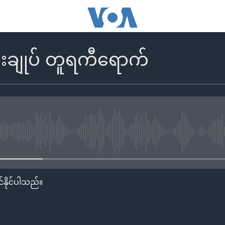
ီးချုပ် တူရကီရောက်
No media source currently availa
်နိုင်ပါသည်။