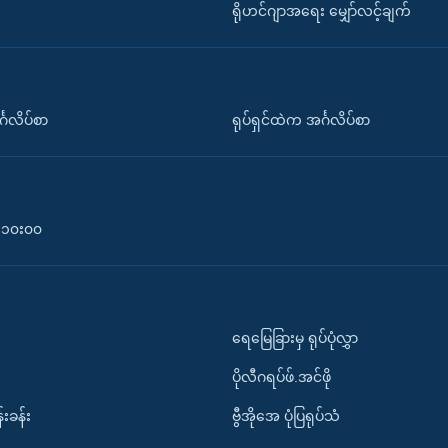
ရိုဟင်ဂျာအရေး မျှော်လင့်ချက်
်္ဂလိပ်စာ
ရုပ်ရှင်ထဲက အင်္ဂလိပ်စာ
၀-၁၀း၀၀
ရေမြေခြားမှ ရုပ်ပုံလွှာ
ပိုလီဂရပ်ဖ်.အင်ဖို
်းခန်း
ဗွီအိုအေ ပုံပြရုပ်သံ