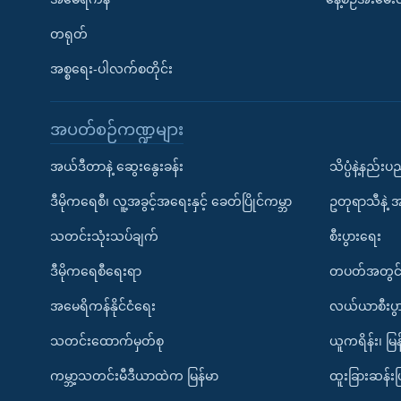
တရုတ်
အစ္စရေး-ပါလက်စတိုင်း
အပတ်စဉ်ကဏ္ဍများ
အယ်ဒီတာနဲ့ ဆွေးနွေးခန်း
သိပ္ပံနဲ့နည်း
ဒီမိုကရေစီ၊ လူ့အခွင့်အရေးနှင့် ခေတ်ပြိုင်ကမ္ဘာ
ဥတုရာသီနဲ့ 
သတင်းသုံးသပ်ချက်
စီးပွားရေး
ဒီမိုကရေစီရေးရာ
တပတ်အတွင်
အမေရိကန်နိုင်ငံရေး
လယ်ယာစီးပွ
သတင်းထောက်မှတ်စု
ယူကရိန်း၊ မြန
ကမ္ဘာ့သတင်းမီဒီယာထဲက မြန်မာ
ထူးခြားဆန်း