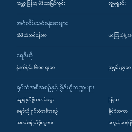
ကမ္ဘာ့ မြန်မာ့ မီဒီယာမြင်ကွင်း
လူမှုရှုခင်း
အင်္ဂလိပ်သင်ခန်းစာများ
အီဒီယံသင်ခန်းစာ
မကြေးမုံရဲ့အင
ရေဒီယို
နံနက်ပိုင်း ၆း၀၀-ရး၀၀
ညပိုင်း ၉း၀
ရုပ်သံအစီအစဉ်နှင့် ဗွီဒီယိုကဏ္ဍများ
နေ့စဉ်တီဗွီသတင်းလွှာ
မြန်မာ
ရေဒီယို ရုပ်သံအစီအစဉ်
နိုင်ငံတကာ
အပတ်စဉ်တီဗွီမဂ္ဂဇင်း
တွေ့ဆုံမေးမြန