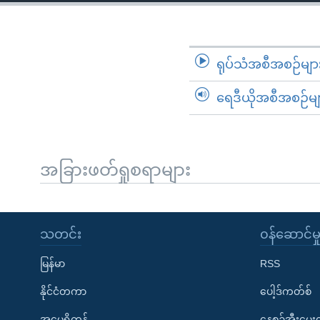
သုတပဒေသာ အင်္ဂလိပ်စာ
အ
ညွန်း
စာမျက်နှာ
သို့
ရုပ်သံအစီအစဉ်မျာ
ကျော်
ရေဒီယိုအစီအစဉ်မျ
ကြည့်
ရန်
ရှာဖွေ
ရန်
အခြားဖတ်ရှုစရာများ
နေရာ
သို့
ကျော်
သတင်း
၀န်ဆောင်မှ
ရန်
မြန်မာ
RSS
နိုင်ငံတကာ
ပေါ့ဒ်ကတ်စ်
အမေရိကန်
နေ့စဉ်အီးမေ