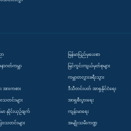
ပညာ
မြန်မာပြည်မှပေးစာ
အနာဂတ်ကမ္ဘာ
မြင်ကွင်းကျယ်မှတ်စုများ
ကမ္ဘာတလွှားခရီးသွား
း အားကစား
ဒီသီတင်းပတ် အာရှနိုင်ငံရေး
ားသတင်းများ
အာရှစီးပွားရေး
်မာ နှိုင်းယှဉ်ချက်
ကျန်းမာရေး
ပြားသတင်းများ
အမျိုးသမီးကဏ္ဍ