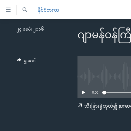
သုံး
နိုင်ငံတကာ
ရ
ရှာဖွေ
လွယ်ကူ
မူလစာမျက်နှာ
၂၄ ဧၿပီ၊ ၂၀၁၆
ရ
ဂျာမန်ဝန်ကြ
စေ
မြန်မာ
လာ
သည့်
ဒ်
ကမ္ဘာ့သတင်းများ
Link
ဗွီဒီယို
နိုင်ငံတကာ
မျှဝေပါ
များ
သတင်းလွတ်လပ်ခွင့်
အမေရိကန်
ပင်မ
ရပ်ဝန်းတခု လမ်းတခု အလွန်
တရုတ်
အကြောင်းအရာ
အင်္ဂလိပ်စာလေ့လာမယ်
အစ္စရေး-ပါလက်စတိုင်း
သို့
0:00
အပတ်စဉ်ကဏ္ဍများ
အမေရိကန်သုံးအီဒီယံ
ကျော်
သီးခြားခွဲထုတ်၍ နားဆင
ကြည့်
ရေဒီယိုနှင့်ရုပ်သံ အချက်အလက်များ
မကြေးမုံရဲ့ အင်္ဂလိပ်စာ
ရေဒီယို
ရန်
ရေဒီယို/တီဗွီအစီအစဉ်
ရုပ်ရှင်ထဲက အင်္ဂလိပ်စာ
တီဗွီ
ပင်မ