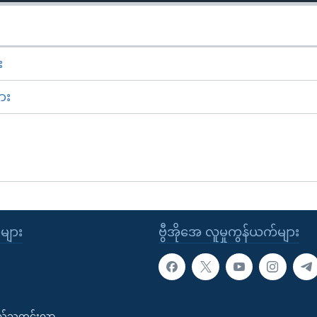
း
ား
ုများ
ဗွီအိုအေ လူမှုကွန်ယက်များ
းလ်သတင်းလွှာ