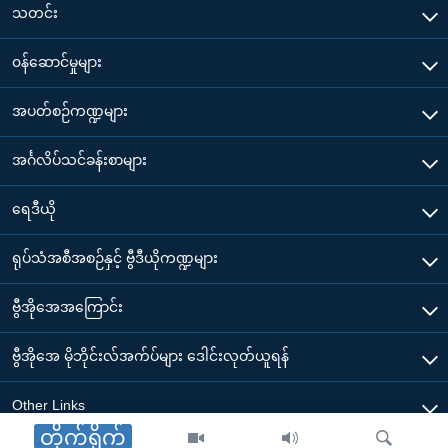
သတင်း
၀န်ဆောင်မှုများ
အပတ်စဉ်ကဏ္ဍများ
အင်္ဂလိပ်သင်ခန်းစာများ
ရေဒီယို
ရုပ်သံအစီအစဉ်နှင့် ဗွီဒီယိုကဏ္ဍများ
ဗွီအိုအေအကြောင်း
ဗွီအိုအေ မိုဘိုင်းလ်အက်ပ်များ ဒေါင်းလုတ်ယူရန်
Other Links
တိုက်ရိုက်