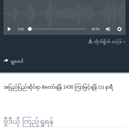
အ
သုတပဒေသာ အင်္ဂလိပ်စာ
ညွန်း
Learning English
စာမျက်နှာ
No media source currently available
သို့
ဗွီအိုအေ လူမှုကွန်ယက်များ
0:00
59:59
ကျော်
ကြည့်
တိုက်ရိုက် လင့်ခ်
ရန်
ဘာသာစကားများ
ရှာဖွေ
မျှဝေပါ
ရန်
နေရာ
သို့
အပြည်ပြည်ဆိုင်ရာ စံတော်ချိန် 1430 ကြာမြင့်ချိန် (၁) နာရီ
ကျော်
ရန်
ဗွီဒီယို ကြည့်ရှုရန်