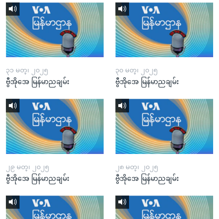
၃၁ မတ္၊ ၂၀၂၅
၃၀ မတ္၊ ၂၀၂၅
ဗွီအိုအေ မြန်မာညချမ်း
ဗွီအိုအေ မြန်မာညချမ်း
၂၉ မတ္၊ ၂၀၂၅
၂၈ မတ္၊ ၂၀၂၅
ဗွီအိုအေ မြန်မာညချမ်း
ဗွီအိုအေ မြန်မာညချမ်း