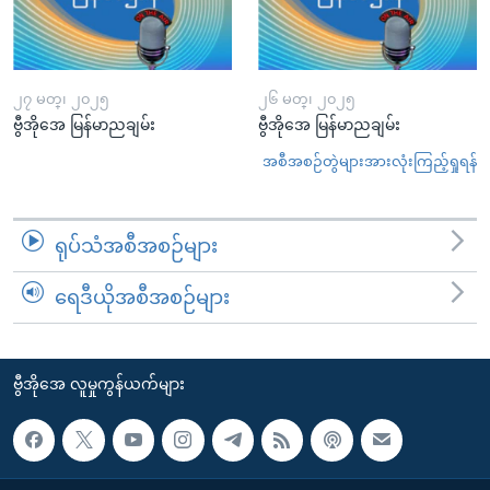
၂၇ မတ္၊ ၂၀၂၅
၂၆ မတ္၊ ၂၀၂၅
ဗွီအိုအေ မြန်မာညချမ်း
ဗွီအိုအေ မြန်မာညချမ်း
အစီအစဉ်တွဲများအားလုံးကြည့်ရှုရန်
ရုပ်သံအစီအစဉ်များ
ရေဒီယိုအစီအစဉ်များ
ဗွီအိုအေ လူမှုကွန်ယက်များ