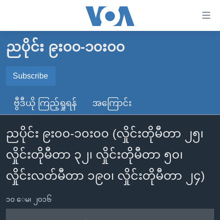
သုံး
ရ
လွယ်ကူ
ညပိုင်း ၉း၀၀-၁၀း၀၀
မူလစာမျက်နှာ
စေ
မြန်မာ
Subscribe
သည့်
SUBSCRIBE
ကမ္ဘာ့သတင်းများ
Link
ဗွီဒီယို ကြည့်ရှုရန်
အကြောင်း
ဗွီဒီယို
နိုင်ငံတကာ
များ
Spotify
သတင်းလွတ်လပ်ခွင့်
အမေရိကန်
ပင်မ
ညပိုင်း ၉း၀၀-၁၀း၀၀ (လှိုင်းတိုမီတာ ၂၅၊
ရပ်ဝန်းတခု လမ်းတခု အလွန်
တရုတ်
အကြောင်းအရာ
ရယူရန်
လှိုင်းတိုမီတာ ၃၂၊ လှိုင်းတိုမီတာ ၅၀၊
သို့
အင်္ဂလိပ်စာလေ့လာမယ်
အစ္စရေး-ပါလက်စတိုင်း
ကျော်
လှိုင်းလတ်မီတာ ၁၉၀၊ လှိုင်းတိုမီတာ ၂၄)
အပတ်စဉ်ကဏ္ဍများ
အမေရိကန်သုံးအီဒီယံ
ကြည့်
ရေဒီယိုနှင့်ရုပ်သံ အချက်အလက်များ
မကြေးမုံရဲ့ အင်္ဂလိပ်စာ
ရေဒီယို
ရန်
၁၀ ေမ၊ ၂၀၁၆
ပင်မ
ရေဒီယို/တီဗွီအစီအစဉ်
ရုပ်ရှင်ထဲက အင်္ဂလိပ်စာ
တီဗွီ