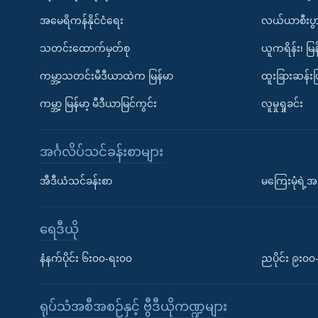
အမေရိကန်နိုင်ငံရေး
လယ်ယာစီးပွ
သတင်းထောက်မှတ်စု
ယူကရိန်း၊ မြန
ကမ္ဘာ့သတင်းမီဒီယာထဲက မြန်မာ
ထူးခြားဆန်း
ကမ္ဘာ့ မြန်မာ့ မီဒီယာမြင်ကွင်း
လူမှုရှုခင်း
အင်္ဂလိပ်သင်ခန်းစာများ
အီဒီယံသင်ခန်းစာ
မကြေးမုံရဲ့အင
ရေဒီယို
နံနက်ပိုင်း ၆း၀၀-ရး၀၀
ညပိုင်း ၉း၀
ရုပ်သံအစီအစဉ်နှင့် ဗွီဒီယိုကဏ္ဍများ