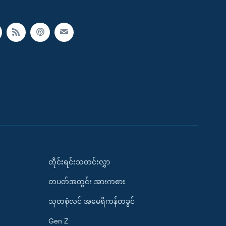
တိုင်းရင်းသတင်းလွှာ
တပတ်အတွင်း အားကစား
သုတစုံလင် အမေရိကန်တခွင်
Gen Z