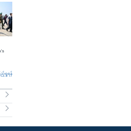
x's
်ရှုရန်