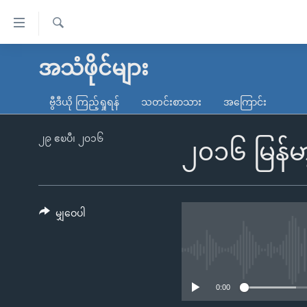
သုံး
ရ
ရှာဖွေ
လွယ်ကူ
မူလစာမျက်နှာ
အသံဖိုင်များ
ရ
စေ
မြန်မာ
လာ
ဗွီဒီယို ကြည့်ရှုရန်
သတင်းစာသား
အကြောင်း
သည့်
ဒ်
ကမ္ဘာ့သတင်းများ
Link
ဗွီဒီယို
နိုင်ငံတကာ
၂၉ ဧၿပီ၊ ၂၀၁၆
၂၀၁၆ မြန်မ
များ
သတင်းလွတ်လပ်ခွင့်
အမေရိကန်
ပင်မ
ရပ်ဝန်းတခု လမ်းတခု အလွန်
တရုတ်
အကြောင်းအရာ
အင်္ဂလိပ်စာလေ့လာမယ်
အစ္စရေး-ပါလက်စတိုင်း
မျှဝေပါ
သို့
အပတ်စဉ်ကဏ္ဍများ
အမေရိကန်သုံးအီဒီယံ
ကျော်
ကြည့်
ရေဒီယိုနှင့်ရုပ်သံ အချက်အလက်များ
မကြေးမုံရဲ့ အင်္ဂလိပ်စာ
ရေဒီယို
ရန်
ရေဒီယို/တီဗွီအစီအစဉ်
ရုပ်ရှင်ထဲက အင်္ဂလိပ်စာ
တီဗွီ
0:00
ပင်မ