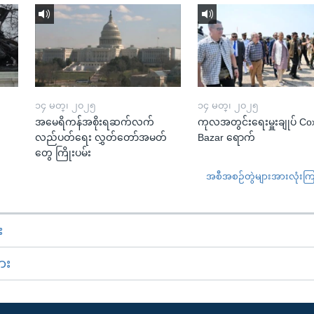
၁၄ မတ္၊ ၂၀၂၅
၁၄ မတ္၊ ၂၀၂၅
အမေရိကန်အစိုးရဆက်လက်
ကုလအတွင်းရေးမှူးချုပ် Co
လည်ပတ်ရေး လွှတ်တော်အမတ်
Bazar ရောက်
တွေ ကြိုးပမ်း
အစီအစဉ်တွဲများအားလုံးကြည့
း
ား