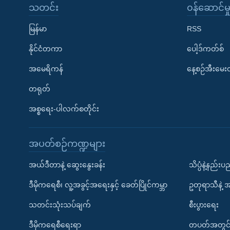
သတင်း
၀န်ဆောင်မှ
မြန်မာ
RSS
နိုင်ငံတကာ
ပေါ့ဒ်ကတ်စ်
အမေရိကန်
နေ့စဉ်အီးမေ
တရုတ်
အစ္စရေး-ပါလက်စတိုင်း
အပတ်စဉ်ကဏ္ဍများ
အယ်ဒီတာနဲ့ ဆွေးနွေးခန်း
သိပ္ပံနဲ့နည်း
ဒီမိုကရေစီ၊ လူ့အခွင့်အရေးနှင့် ခေတ်ပြိုင်ကမ္ဘာ
ဥတုရာသီနဲ့ 
သတင်းသုံးသပ်ချက်
စီးပွားရေး
ဒီမိုကရေစီရေးရာ
တပတ်အတွင်