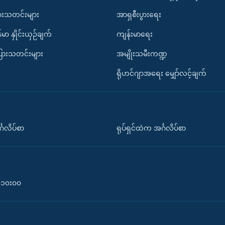
ားသတင်းများ
အာရှစီးပွားရေး
်မာ နှိုင်းယှဉ်ချက်
ကျန်းမာရေး
ပြားသတင်းများ
အမျိုးသမီးကဏ္ဍ
ရိုဟင်ဂျာအရေး မျှော်လင့်ချက်
်္ဂလိပ်စာ
ရုပ်ရှင်ထဲက အင်္ဂလိပ်စာ
၀-၁၀း၀၀