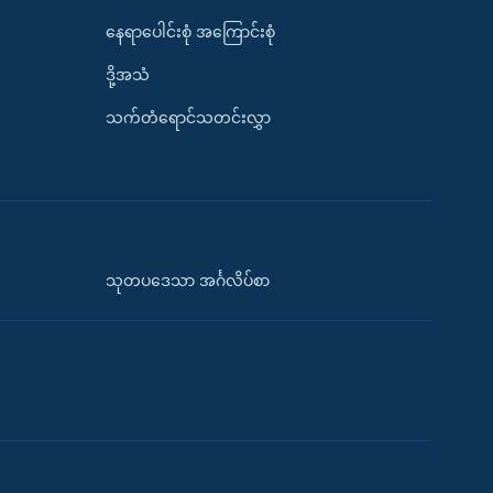
နေရာပေါင်းစုံ အကြောင်းစုံ
ဒို့အသံ
သက်တံရောင်သတင်းလွှာ
သုတပဒေသာ အင်္ဂလိပ်စာ