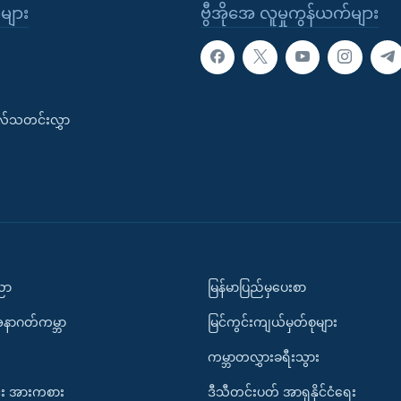
ုများ
ဗွီအိုအေ လူမှုကွန်ယက်များ
းလ်သတင်းလွှာ
ပညာ
မြန်မာပြည်မှပေးစာ
အနာဂတ်ကမ္ဘာ
မြင်ကွင်းကျယ်မှတ်စုများ
ကမ္ဘာတလွှားခရီးသွား
း အားကစား
ဒီသီတင်းပတ် အာရှနိုင်ငံရေး