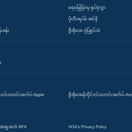
ရေမြေခြားမှ ရုပ်ပုံလွှာ
ပိုလီဂရပ်ဖ်.အင်ဖို
်းခန်း
ဗွီအိုအေ ပုံပြရုပ်သံ
း
ိုင်းလ်သတင်းအက်ပ်-Apple
ဗွီအိုအေမိုဘိုင်းလ်သတင်းအက်ပ်-An
 အာရှအသံ RFA
VOA's Privacy Policy