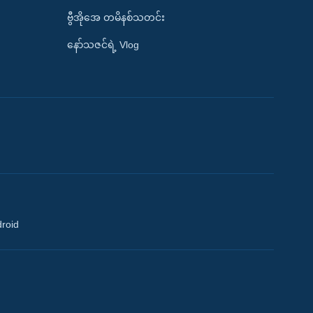
ဗွီအိုအေ တမိနစ်သတင်း
နော်သဇင်ရဲ့ Vlog
droid