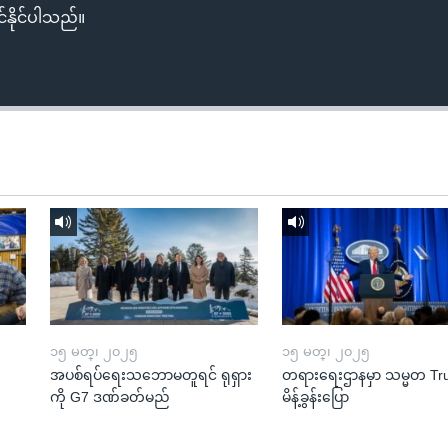
်နိုင်ပါသည်။
၁၅ မတ္၊ ၂၀၂၅
၁၅ မတ္၊ ၂၀၂၅
အပစ်ရပ်ရေးသဘောမတူရင် ရုရှား
တရားရေးဌာနမှာ သမ္မတ T
ကို G7 ဒဏ်ခတ်မည်
မိန့်ခွန်းပြော