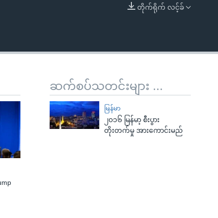
တိုက်ရိုက် လင့်ခ်
EMBED
ဆက်စပ်သတင်းများ ...
မြန်မာ
၂၀၁၆ မြန်မာ့ စီးပွား
တိုးတက်မှု အားကောင်းမည်
rump