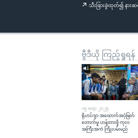
သုတပဒေသာ အင်္ဂလိပ်စာ
အ
သီးခြားခွဲထုတ်၍ နားဆင
ညွန်း
စာမျက်နှာ
သို့
ကျော်
ကြည့်
ရန်
ဗွီဒီယို ကြည့်ရှုရန်
ရှာဖွေ
ရန်
နေရာ
သို့
ကျော်
ရန်
၁၅ မတ္၊ ၂၀၂၅
ရိုဟင်ဂျာ အထောက်အပံ့ဖြတ်
တောက်မှု ဟန့်တားဖို့ ကုလ
အကြီးအကဲ ကြိုးပမ်းမည်