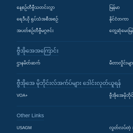
နေ့စဉ်တီဗွီသတင်းလွှာ
မြန်မာ
ရေဒီယို ရုပ်သံအစီအစဉ်
နိုင်ငံတကာ
အပတ်စဉ်တီဗွီမဂ္ဂဇင်း
တွေ့ဆုံမေးမြန
ဗွီအိုအေအကြောင်း
ဌာနမိတ်ဆက်
မီတာလှိုင်းမျာ
ဗွီအိုအေ မိုဘိုင်းလ်အက်ပ်များ ဒေါင်းလုတ်ယူရန်
Learning English
VOA+
ဗွီအိုအေမိုဘ
ဗွီအိုအေ လူမှုကွန်ယက်များ
Other Links
USAGM
လွတ်လပ်တဲ့