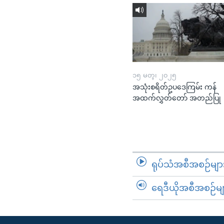
၁၅ မတ္၊ ၂၀၂၅
အသုံးစရိတ်ဥပဒေကြမ်း ကန်
အထက်လွှတ်တော် အတည်ပြု
ရုပ်သံအစီအစဉ်မျာ
ရေဒီယိုအစီအစဉ်မျ