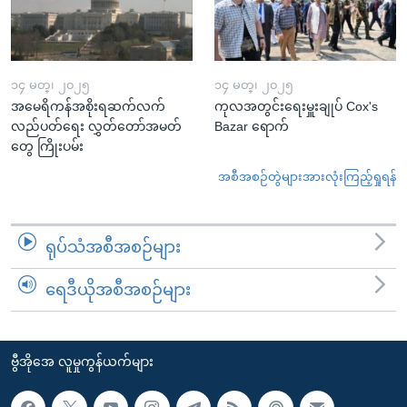
၁၄ မတ္၊ ၂၀၂၅
၁၄ မတ္၊ ၂၀၂၅
အမေရိကန်အစိုးရဆက်လက်
ကုလအတွင်းရေးမှူးချုပ် Cox's
လည်ပတ်ရေး လွှတ်တော်အမတ်
Bazar ရောက်
တွေ ကြိုးပမ်း
အစီအစဉ်တွဲများအားလုံးကြည့်ရှုရန်
ရုပ်သံအစီအစဉ်များ
ရေဒီယိုအစီအစဉ်များ
ဗွီအိုအေ လူမှုကွန်ယက်များ