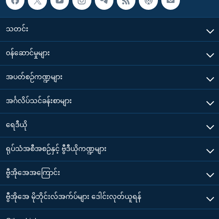
သတင်း
၀န်ဆောင်မှုများ
အပတ်စဉ်ကဏ္ဍများ
အင်္ဂလိပ်သင်ခန်းစာများ
ရေဒီယို
ရုပ်သံအစီအစဉ်နှင့် ဗွီဒီယိုကဏ္ဍများ
ဗွီအိုအေအကြောင်း
ဗွီအိုအေ မိုဘိုင်းလ်အက်ပ်များ ဒေါင်းလုတ်ယူရန်