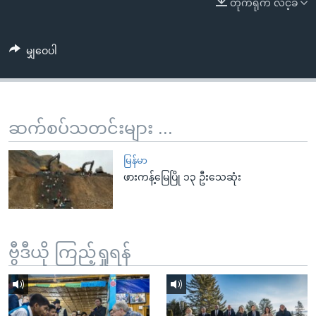
တိုက်ရိုက် လင့်ခ်
အ
သုတပဒေသာ အင်္ဂလိပ်စာ
ညွန်း
Learning English
စာမျက်နှာ
မျှဝေပါ
သို့
ဗွီအိုအေ လူမှုကွန်ယက်များ
ကျော်
ကြည့်
ရန်
ဆက်စပ်သတင်းများ ...
ဘာသာစကားများ
ရှာဖွေ
ရန်
မြန်မာ
နေရာ
ဖားကန့်မြေပြို ၁၃ ဦးသေဆုံး
သို့
ကျော်
ရန်
ဗွီဒီယို ကြည့်ရှုရန်