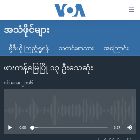
သုံး
ရ
လွယ်ကူ
အသံဖိုင်များ
မူလစာမျက်နှာ
စေ
မြန်မာ
ဗွီဒီယို ကြည့်ရှုရန်
သတင်းစာသား
အကြောင်း
သည့်
ကမ္ဘာ့သတင်းများ
Link
ဖားကန့်မြေပြို ၁၃ ဦးသေဆုံး
ဗွီဒီယို
နိုင်ငံတကာ
များ
သတင်းလွတ်လပ်ခွင့်
အမေရိကန်
ပင်မ
၀၆ ေမ၊ ၂၀၁၆
ရပ်ဝန်းတခု လမ်းတခု အလွန်
တရုတ်
အကြောင်းအရာ
သို့
အင်္ဂလိပ်စာလေ့လာမယ်
အစ္စရေး-ပါလက်စတိုင်း
ကျော်
အပတ်စဉ်ကဏ္ဍများ
အမေရိကန်သုံးအီဒီယံ
No media source currently available
ကြည့်
ရေဒီယိုနှင့်ရုပ်သံ အချက်အလက်များ
မကြေးမုံရဲ့ အင်္ဂလိပ်စာ
ရေဒီယို
ရန်
0:00
3:27
ပင်မ
ရေဒီယို/တီဗွီအစီအစဉ်
ရုပ်ရှင်ထဲက အင်္ဂလိပ်စာ
တီဗွီ