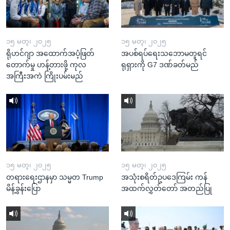
၁၅ မတ္၊ ၂၀၂၅
၁၅ မတ္၊ ၂၀၂၅
ရိုဟင်ဂျာ အထောက်အပံ့ဖြတ်
အပစ်ရပ်ရေးသဘောမတူရင်
တောက်မှု ဟန့်တားဖို့ ကုလ
ရုရှားကို G7 ဒဏ်ခတ်မည်
အကြီးအကဲ ကြိုးပမ်းမည်
၁၅ မတ္၊ ၂၀၂၅
၁၅ မတ္၊ ၂၀၂၅
တရားရေးဌာနမှာ သမ္မတ Trump
အသုံးစရိတ်ဥပဒေကြမ်း ကန်
မိန့်ခွန်းပြော
အထက်လွှတ်တော် အတည်ပြု