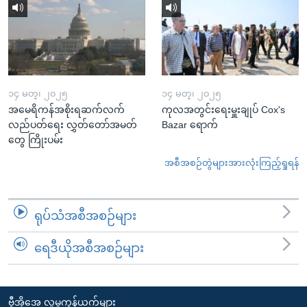
၁၄ မတ္၊ ၂၀၂၅
၁၄ မတ္၊ ၂၀၂၅
အမေရိကန်အစိုးရဆက်လက်
ကုလအတွင်းရေးမှူးချုပ် Cox's
လည်ပတ်ရေး လွှတ်တော်အမတ်
Bazar ရောက်
တွေ ကြိုးပမ်း
အစီအစဉ်တွဲများအားလုံးကြည့်ရှုရန်
ရုပ်သံအစီအစဉ်များ
ရေဒီယိုအစီအစဉ်များ
ဗွီအိုအေ လူမှုကွန်ယက်များ