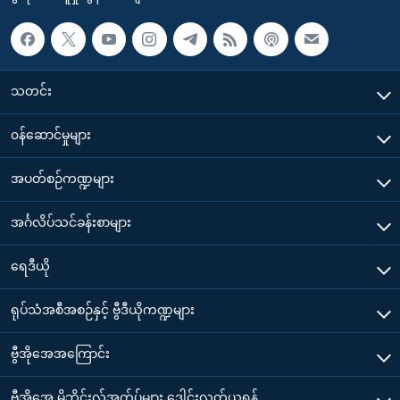
သတင်း
၀န်ဆောင်မှုများ
အပတ်စဉ်ကဏ္ဍများ
အင်္ဂလိပ်သင်ခန်းစာများ
ရေဒီယို
ရုပ်သံအစီအစဉ်နှင့် ဗွီဒီယိုကဏ္ဍများ
ဗွီအိုအေအကြောင်း
ဗွီအိုအေ မိုဘိုင်းလ်အက်ပ်များ ဒေါင်းလုတ်ယူရန်