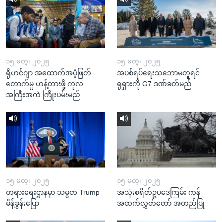
၁၅ မတ္၊ ၂၀၂၅
၁၅ မတ္၊ ၂၀၂၅
ရိုဟင်ဂျာ အထောက်အပံ့ဖြတ်
အပစ်ရပ်ရေးသဘောမတူရင်
တောက်မှု ဟန့်တားဖို့ ကုလ
ရုရှားကို G7 ဒဏ်ခတ်မည်
အကြီးအကဲ ကြိုးပမ်းမည်
၁၅ မတ္၊ ၂၀၂၅
၁၅ မတ္၊ ၂၀၂၅
တရားရေးဌာနမှာ သမ္မတ Trump
အသုံးစရိတ်ဥပဒေကြမ်း ကန်
မိန့်ခွန်းပြော
အထက်လွှတ်တော် အတည်ပြု