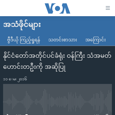
သုံး
ရ
လွယ်ကူ
အသံဖိုင်များ
မူလစာမျက်နှာ
စေ
မြန်မာ
ဗွီဒီယို ကြည့်ရှုရန်
သတင်းစာသား
အကြောင်း
သည့်
ကမ္ဘာ့သတင်းများ
Link
နိုင်ငံတော်အတိုင်ပင်ခံရုံး ဝန်ကြီး သံအမတ်
ဗွီဒီယို
နိုင်ငံတကာ
များ
သတင်းလွတ်လပ်ခွင့်
အမေရိကန်
ဟောင်းတဦးကို အဆိုပြု
ပင်မ
ရပ်ဝန်းတခု လမ်းတခု အလွန်
တရုတ်
အကြောင်းအရာ
၁၁ ေမ၊ ၂၀၁၆
သို့
အင်္ဂလိပ်စာလေ့လာမယ်
အစ္စရေး-ပါလက်စတိုင်း
ကျော်
အပတ်စဉ်ကဏ္ဍများ
အမေရိကန်သုံးအီဒီယံ
ကြည့်
ရေဒီယိုနှင့်ရုပ်သံ အချက်အလက်များ
မကြေးမုံရဲ့ အင်္ဂလိပ်စာ
ရေဒီယို
ရန်
No media source currently available
ပင်မ
ရေဒီယို/တီဗွီအစီအစဉ်
ရုပ်ရှင်ထဲက အင်္ဂလိပ်စာ
တီဗွီ