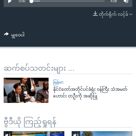
အ
0:00
4:08
သုတပဒေသာ အင်္ဂလိပ်စာ
ညွန်း
Learning English
တိုက်ရိုက် လင့်ခ်
စာမျက်နှာ
သို့
ဗွီအိုအေ လူမှုကွန်ယက်များ
ကျော်
မျှဝေပါ
ကြည့်
ရန်
ဘာသာစကားများ
ရှာဖွေ
ဆက်စပ်သတင်းများ ...
ရန်
နေရာ
မြန်မာ
သို့
နိုင်ငံတော်အတိုင်ပင်ခံရုံး ဝန်ကြီး သံအမတ်
ကျော်
ဟောင်း တဦးကို အဆိုပြု
ရန်
ဗွီဒီယို ကြည့်ရှုရန်