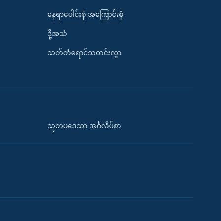
နေရာပေါင်းစုံ အကြောင်းစုံ
ဒို့အသံ
သက်တံရောင်သတင်းလွှာ
သုတပဒေသာ အင်္ဂလိပ်စာ