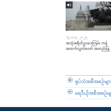
၁၅ မတ္၊ ၂၀၂၅
အသုံးစရိတ်ဥပဒေကြမ်း ကန်
အထက်လွှတ်တော် အတည်ပြု
ရုပ်သံအစီအစဉ်မျာ
ရေဒီယိုအစီအစဉ်မျ