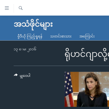
သုံး
ရ
ရှာဖွေ
လွယ်ကူ
မူလစာမျက်နှာ
အသံဖိုင်များ
ရ
စေ
မြန်မာ
လာ
ဗွီဒီယို ကြည့်ရှုရန်
သတင်းစာသား
အကြောင်း
သည့်
ဒ်
ကမ္ဘာ့သတင်းများ
Link
ဗွီဒီယို
နိုင်ငံတကာ
၁၃ ေမ၊ ၂၀၁၆
ရိုဟင်ဂျာလို
များ
သတင်းလွတ်လပ်ခွင့်
အမေရိကန်
ပင်မ
ရပ်ဝန်းတခု လမ်းတခု အလွန်
တရုတ်
အကြောင်းအရာ
အင်္ဂလိပ်စာလေ့လာမယ်
အစ္စရေး-ပါလက်စတိုင်း
မျှဝေပါ
သို့
အပတ်စဉ်ကဏ္ဍများ
အမေရိကန်သုံးအီဒီယံ
ကျော်
ကြည့်
ရေဒီယိုနှင့်ရုပ်သံ အချက်အလက်များ
မကြေးမုံရဲ့ အင်္ဂလိပ်စာ
ရေဒီယို
ရန်
ရေဒီယို/တီဗွီအစီအစဉ်
ရုပ်ရှင်ထဲက အင်္ဂလိပ်စာ
တီဗွီ
ပင်မ