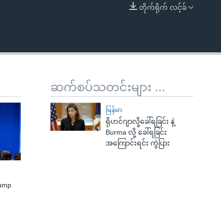
တိုက်ရိုက် လင့်ခ်
EMBED
ဆက်စပ်သတင်းများ ...
မြန်မာ
ရိုဟင်ဂျာလို့ခေါ်ရခြင်း နဲ့
Burma လို့ ခေါ်ရခြင်း
အကြောင်းရင်း ကွဲပြား
rump