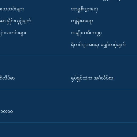
ားသတင်းများ
အာရှစီးပွားရေး
်မာ နှိုင်းယှဉ်ချက်
ကျန်းမာရေး
ပြားသတင်းများ
အမျိုးသမီးကဏ္ဍ
ရိုဟင်ဂျာအရေး မျှော်လင့်ချက်
်္ဂလိပ်စာ
ရုပ်ရှင်ထဲက အင်္ဂလိပ်စာ
၀-၁၀း၀၀