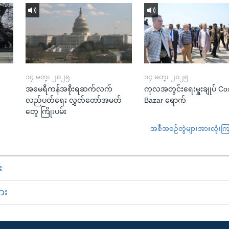
၁၄ မတ္၊ ၂၀၂၅
၁၄ မတ္၊ ၂၀၂၅
အမေရိကန်အစိုးရဆက်လက်
ကုလအတွင်းရေးမှူးချုပ် Co
လည်ပတ်ရေး လွှတ်တော်အမတ်
Bazar ရောက်
တွေ ကြိုးပမ်း
အစီအစဉ်တွဲများအားလုံးကြည့
း
ား