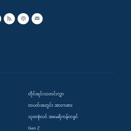
တိုင်းရင်းသတင်းလွှာ
တပတ်အတွင်း အားကစား
သုတစုံလင် အမေရိကန်တခွင်
Gen Z