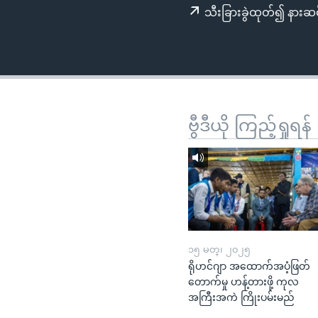
သုတပဒေသာ အင်္ဂလိပ်စာ
အ
သီးခြားခွဲထုတ်၍ နားဆင
ညွန်း
စာမျက်နှာ
သို့
ကျော်
ကြည့်
ရန်
ဗွီဒီယို ကြည့်ရှုရန်
ရှာဖွေ
ရန်
နေရာ
သို့
ကျော်
ရန်
၁၅ မတ္၊ ၂၀၂၅
ရိုဟင်ဂျာ အထောက်အပံ့ဖြတ်
တောက်မှု ဟန့်တားဖို့ ကုလ
အကြီးအကဲ ကြိုးပမ်းမည်