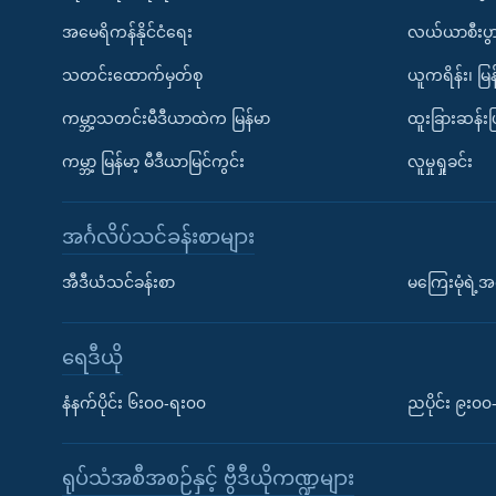
အမေရိကန်နိုင်ငံရေး
လယ်ယာစီးပွ
သတင်းထောက်မှတ်စု
ယူကရိန်း၊ မြန
ကမ္ဘာ့သတင်းမီဒီယာထဲက မြန်မာ
ထူးခြားဆန်း
ကမ္ဘာ့ မြန်မာ့ မီဒီယာမြင်ကွင်း
လူမှုရှုခင်း
အင်္ဂလိပ်သင်ခန်းစာများ
အီဒီယံသင်ခန်းစာ
မကြေးမုံရဲ့အင
ရေဒီယို
နံနက်ပိုင်း ၆း၀၀-ရး၀၀
ညပိုင်း ၉း၀
ရုပ်သံအစီအစဉ်နှင့် ဗွီဒီယိုကဏ္ဍများ