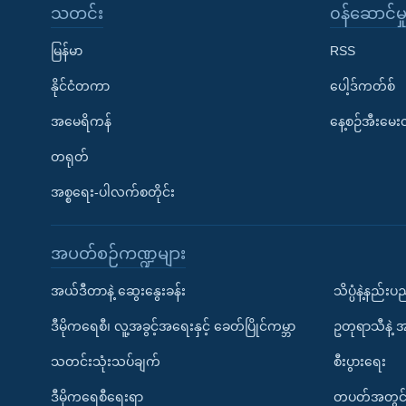
သတင်း
၀န်ဆောင်မှ
မြန်မာ
RSS
နိုင်ငံတကာ
ပေါ့ဒ်ကတ်စ်
အမေရိကန်
နေ့စဉ်အီးမေ
တရုတ်
အစ္စရေး-ပါလက်စတိုင်း
အပတ်စဉ်ကဏ္ဍများ
အယ်ဒီတာနဲ့ ဆွေးနွေးခန်း
သိပ္ပံနဲ့နည်း
ဒီမိုကရေစီ၊ လူ့အခွင့်အရေးနှင့် ခေတ်ပြိုင်ကမ္ဘာ
ဥတုရာသီနဲ့ 
သတင်းသုံးသပ်ချက်
စီးပွားရေး
ဒီမိုကရေစီရေးရာ
တပတ်အတွင်