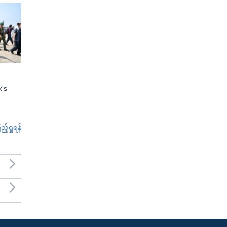
x's
်ရှုရန်