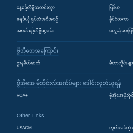
နေ့စဉ်တီဗွီသတင်းလွှာ
မြန်မာ
ရေဒီယို ရုပ်သံအစီအစဉ်
နိုင်ငံတကာ
အပတ်စဉ်တီဗွီမဂ္ဂဇင်း
တွေ့ဆုံမေးမြန
ဗွီအိုအေအကြောင်း
ဌာနမိတ်ဆက်
မီတာလှိုင်းမျာ
ဗွီအိုအေ မိုဘိုင်းလ်အက်ပ်များ ဒေါင်းလုတ်ယူရန်
Learning English
VOA+
ဗွီအိုအေမိုဘ
ဗွီအိုအေ လူမှုကွန်ယက်များ
Other Links
USAGM
လွတ်လပ်တဲ့