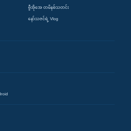
ဗွီအိုအေ တမိနစ်သတင်း
နော်သဇင်ရဲ့ Vlog
droid