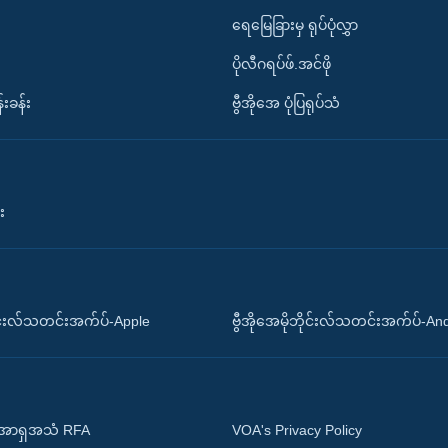
ရေမြေခြားမှ ရုပ်ပုံလွှာ
ပိုလီဂရပ်ဖ်.အင်ဖို
်းခန်း
ဗွီအိုအေ ပုံပြရုပ်သံ
း
ိုင်းလ်သတင်းအက်ပ်-Apple
ဗွီအိုအေမိုဘိုင်းလ်သတင်းအက်ပ်-An
 အာရှအသံ RFA
VOA's Privacy Policy