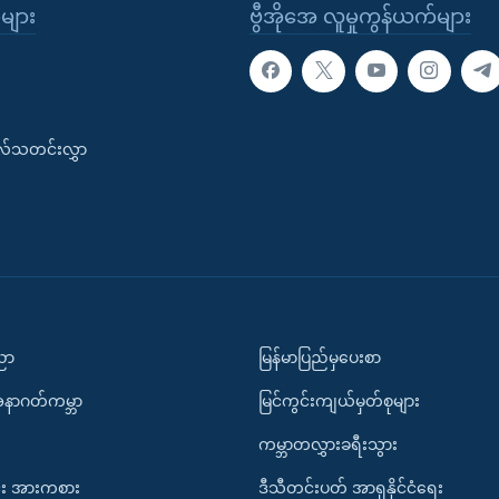
ုများ
ဗွီအိုအေ လူမှုကွန်ယက်များ
းလ်သတင်းလွှာ
ပညာ
မြန်မာပြည်မှပေးစာ
အနာဂတ်ကမ္ဘာ
မြင်ကွင်းကျယ်မှတ်စုများ
ကမ္ဘာတလွှားခရီးသွား
း အားကစား
ဒီသီတင်းပတ် အာရှနိုင်ငံရေး