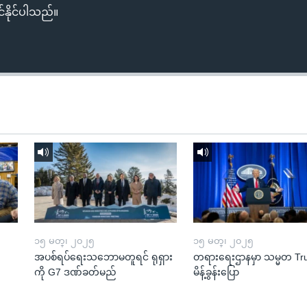
်နိုင်ပါသည်။
၁၅ မတ္၊ ၂၀၂၅
၁၅ မတ္၊ ၂၀၂၅
အပစ်ရပ်ရေးသဘောမတူရင် ရုရှား
တရားရေးဌာနမှာ သမ္မတ T
ကို G7 ဒဏ်ခတ်မည်
မိန့်ခွန်းပြော