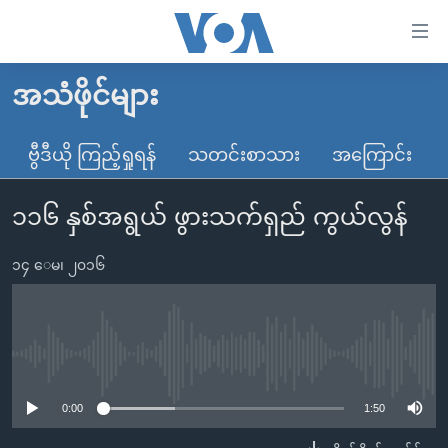
သုံး
ရ
လွယ်ကူ
အသံဖိုင်များ
မူလစာမျက်နှာ
စေ
မြန်မာ
ဗွီဒီယို ကြည့်ရှုရန်
သတင်းစာသား
အကြောင်း
သည့်
ကမ္ဘာ့သတင်းများ
Link
၁၁၆ နှစ်အရွယ် ဖွားသက်ရှည် ကွယ်လွန်
ဗွီဒီယို
နိုင်ငံတကာ
များ
သတင်းလွတ်လပ်ခွင့်
အမေရိကန်
ပင်မ
၁၄ ေမ၊ ၂၀၁၆
ရပ်ဝန်းတခု လမ်းတခု အလွန်
တရုတ်
အကြောင်းအရာ
သို့
အင်္ဂလိပ်စာလေ့လာမယ်
အစ္စရေး-ပါလက်စတိုင်း
ကျော်
အပတ်စဉ်ကဏ္ဍများ
အမေရိကန်သုံးအီဒီယံ
No media source currently available
ကြည့်
ရေဒီယိုနှင့်ရုပ်သံ အချက်အလက်များ
မကြေးမုံရဲ့ အင်္ဂလိပ်စာ
ရေဒီယို
ရန်
0:00
1:50
ပင်မ
ရေဒီယို/တီဗွီအစီအစဉ်
ရုပ်ရှင်ထဲက အင်္ဂလိပ်စာ
တီဗွီ