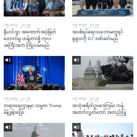
၁၅ မတ္၊ ၂၀၂၅
၁၅ မတ္၊ ၂၀၂၅
ရိုဟင်ဂျာ အထောက်အပံ့ဖြတ်
အပစ်ရပ်ရေးသဘောမတူရင်
တောက်မှု ဟန့်တားဖို့ ကုလ
ရုရှားကို G7 ဒဏ်ခတ်မည်
အကြီးအကဲ ကြိုးပမ်းမည်
၁၅ မတ္၊ ၂၀၂၅
၁၅ မတ္၊ ၂၀၂၅
တရားရေးဌာနမှာ သမ္မတ Trump
အသုံးစရိတ်ဥပဒေကြမ်း ကန်
မိန့်ခွန်းပြော
အထက်လွှတ်တော် အတည်ပြု