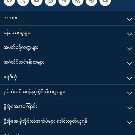
သတင်း
၀န်ဆောင်မှုများ
အပတ်စဉ်ကဏ္ဍများ
အင်္ဂလိပ်သင်ခန်းစာများ
ရေဒီယို
ရုပ်သံအစီအစဉ်နှင့် ဗွီဒီယိုကဏ္ဍများ
ဗွီအိုအေအကြောင်း
ဗွီအိုအေ မိုဘိုင်းလ်အက်ပ်များ ဒေါင်းလုတ်ယူရန်