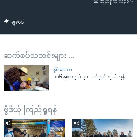
တိုက်ရိုက် လင့်ခ်
အ
သုတပဒေသာ အင်္ဂလိပ်စာ
ညွန်း
Learning English
စာမျက်နှာ
မျှဝေပါ
သို့
ဗွီအိုအေ လူမှုကွန်ယက်များ
ကျော်
ကြည့်
ရန်
ဆက်စပ်သတင်းများ ...
ဘာသာစကားများ
ရှာဖွေ
ရန်
နိုင်ငံတကာ
နေရာ
၁၁၆ နှစ်အရွယ် ဖွားသက်ရှည် ကွယ်လွန်
သို့
ကျော်
ရန်
ဗွီဒီယို ကြည့်ရှုရန်