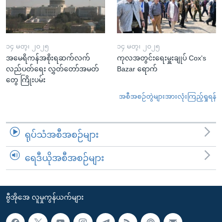
၁၄ မတ္၊ ၂၀၂၅
၁၄ မတ္၊ ၂၀၂၅
အမေရိကန်အစိုးရဆက်လက်
ကုလအတွင်းရေးမှူးချုပ် Cox's
လည်ပတ်ရေး လွှတ်တော်အမတ်
Bazar ရောက်
တွေ ကြိုးပမ်း
အစီအစဉ်တွဲများအားလုံးကြည့်ရှုရန်
ရုပ်သံအစီအစဉ်များ
ရေဒီယိုအစီအစဉ်များ
ဗွီအိုအေ လူမှုကွန်ယက်များ