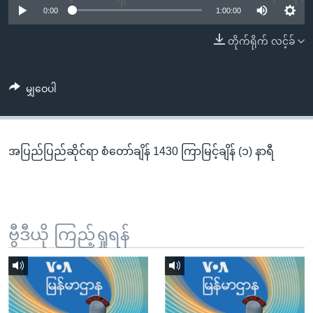
အ
0:00
1:00:00
သုတပဒေသာ အင်္ဂလိပ်စာ
ညွန်း
Learning English
တိုက်ရိုက် လင့်ခ်
စာမျက်နှာ
သို့
ဗွီအိုအေ လူမှုကွန်ယက်များ
ကျော်
မျှဝေပါ
ကြည့်
ရန်
ဘာသာစကားများ
ရှာဖွေ
အပြည်ပြည်ဆိုင်ရာ စံတော်ချိန် 1430 ကြာမြင့်ချိန် (၁) နာရီ
ရန်
နေရာ
သို့
ကျော်
ရန်
ဗွီဒီယို ကြည့်ရှုရန်