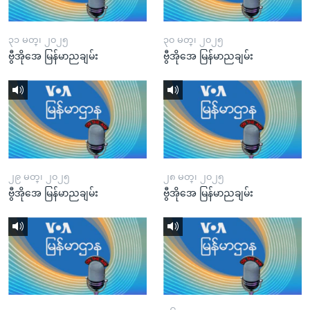
၃၁ မတ္၊ ၂၀၂၅
၃၀ မတ္၊ ၂၀၂၅
ဗွီအိုအေ မြန်မာညချမ်း
ဗွီအိုအေ မြန်မာညချမ်း
၂၉ မတ္၊ ၂၀၂၅
၂၈ မတ္၊ ၂၀၂၅
ဗွီအိုအေ မြန်မာညချမ်း
ဗွီအိုအေ မြန်မာညချမ်း