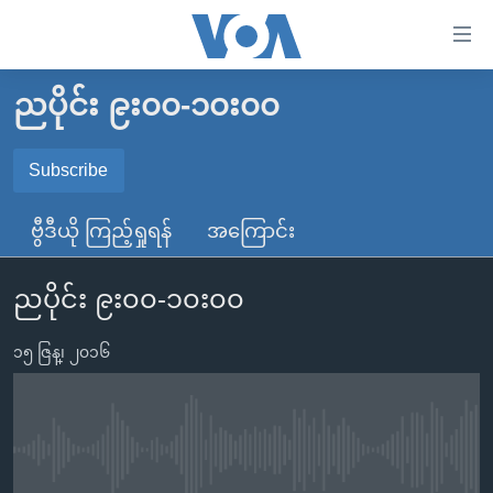
သုံး
ရ
လွယ်ကူ
ညပိုင်း ၉း၀၀-၁၀း၀၀
မူလစာမျက်နှာ
စေ
မြန်မာ
Subscribe
သည့်
SUBSCRIBE
ကမ္ဘာ့သတင်းများ
Link
ဗွီဒီယို ကြည့်ရှုရန်
အကြောင်း
ဗွီဒီယို
နိုင်ငံတကာ
များ
Spotify
သတင်းလွတ်လပ်ခွင့်
အမေရိကန်
ပင်မ
ညပိုင်း ၉း၀၀-၁၀း၀၀
ရပ်ဝန်းတခု လမ်းတခု အလွန်
တရုတ်
အကြောင်းအရာ
ရယူရန်
သို့
၁၅ ဇြန္၊ ၂၀၁၆
အင်္ဂလိပ်စာလေ့လာမယ်
အစ္စရေး-ပါလက်စတိုင်း
ကျော်
အပတ်စဉ်ကဏ္ဍများ
အမေရိကန်သုံးအီဒီယံ
ကြည့်
ရေဒီယိုနှင့်ရုပ်သံ အချက်အလက်များ
မကြေးမုံရဲ့ အင်္ဂလိပ်စာ
ရေဒီယို
ရန်
No media source currently available
ပင်မ
ရေဒီယို/တီဗွီအစီအစဉ်
ရုပ်ရှင်ထဲက အင်္ဂလိပ်စာ
တီဗွီ