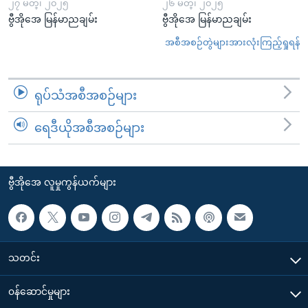
၂၇ မတ္၊ ၂၀၂၅
၂၆ မတ္၊ ၂၀၂၅
ဗွီအိုအေ မြန်မာညချမ်း
ဗွီအိုအေ မြန်မာညချမ်း
အစီအစဉ်တွဲများအားလုံးကြည့်ရှုရန်
ရုပ်သံအစီအစဉ်များ
ရေဒီယိုအစီအစဉ်များ
ဗွီအိုအေ လူမှုကွန်ယက်များ
သတင်း
၀န်ဆောင်မှုများ