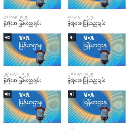
၃၁ မတ္၊ ၂၀၂၅
၃၀ မတ္၊ ၂၀၂၅
ဗွီအိုအေ မြန်မာညချမ်း
ဗွီအိုအေ မြန်မာညချမ်း
၂၉ မတ္၊ ၂၀၂၅
၂၈ မတ္၊ ၂၀၂၅
ဗွီအိုအေ မြန်မာညချမ်း
ဗွီအိုအေ မြန်မာညချမ်း