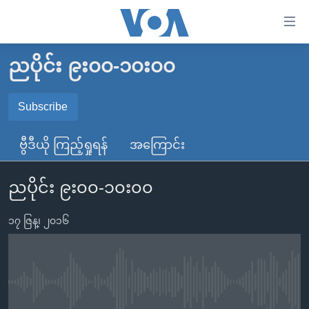
သုံး
ရ
လွယ်ကူ
ညပိုင်း ၉း၀၀-၁၀း၀၀
မူလစာမျက်နှာ
စေ
မြန်မာ
Subscribe
သည့်
SUBSCRIBE
ကမ္ဘာ့သတင်းများ
Link
ဗွီဒီယို ကြည့်ရှုရန်
အကြောင်း
ဗွီဒီယို
နိုင်ငံတကာ
များ
Spotify
သတင်းလွတ်လပ်ခွင့်
အမေရိကန်
ပင်မ
ညပိုင်း ၉း၀၀-၁၀း၀၀
ရပ်ဝန်းတခု လမ်းတခု အလွန်
တရုတ်
အကြောင်းအရာ
ရယူရန်
သို့
၁၇ ဇြန္၊ ၂၀၁၆
အင်္ဂလိပ်စာလေ့လာမယ်
အစ္စရေး-ပါလက်စတိုင်း
ကျော်
အပတ်စဉ်ကဏ္ဍများ
အမေရိကန်သုံးအီဒီယံ
ကြည့်
ရေဒီယိုနှင့်ရုပ်သံ အချက်အလက်များ
မကြေးမုံရဲ့ အင်္ဂလိပ်စာ
ရေဒီယို
ရန်
No media source currently available
ပင်မ
ရေဒီယို/တီဗွီအစီအစဉ်
ရုပ်ရှင်ထဲက အင်္ဂလိပ်စာ
တီဗွီ