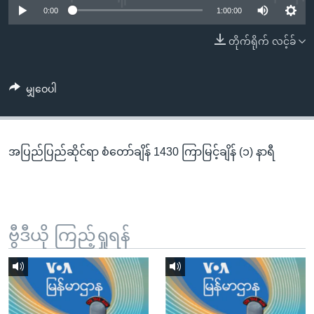
အ
0:00
1:00:00
သုတပဒေသာ အင်္ဂလိပ်စာ
ညွန်း
Learning English
တိုက်ရိုက် လင့်ခ်
စာမျက်နှာ
သို့
ဗွီအိုအေ လူမှုကွန်ယက်များ
ကျော်
မျှဝေပါ
ကြည့်
ရန်
ဘာသာစကားများ
ရှာဖွေ
အပြည်ပြည်ဆိုင်ရာ စံတော်ချိန် 1430 ကြာမြင့်ချိန် (၁) နာရီ
ရန်
နေရာ
သို့
ကျော်
ရန်
ဗွီဒီယို ကြည့်ရှုရန်