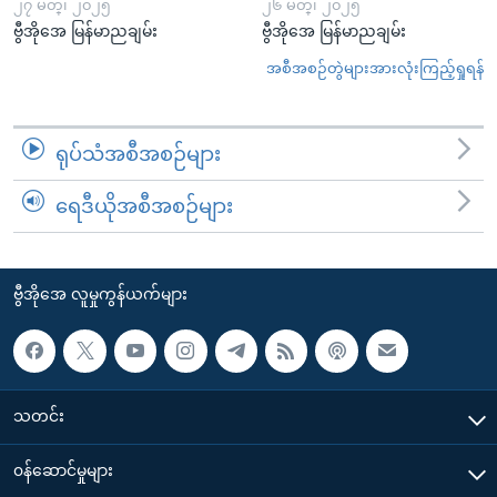
၂၇ မတ္၊ ၂၀၂၅
၂၆ မတ္၊ ၂၀၂၅
ဗွီအိုအေ မြန်မာညချမ်း
ဗွီအိုအေ မြန်မာညချမ်း
အစီအစဉ်တွဲများအားလုံးကြည့်ရှုရန်
ရုပ်သံအစီအစဉ်များ
ရေဒီယိုအစီအစဉ်များ
ဗွီအိုအေ လူမှုကွန်ယက်များ
သတင်း
၀န်ဆောင်မှုများ