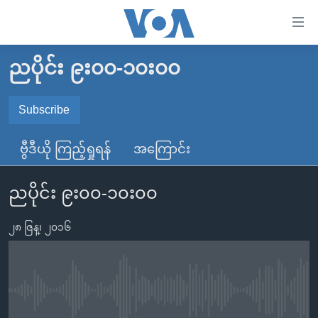
သုံး
ရ
လွယ်ကူ
ညပိုင်း ၉း၀၀-၁၀း၀၀
မူလစာမျက်နှာ
စေ
မြန်မာ
Subscribe
သည့်
SUBSCRIBE
ကမ္ဘာ့သတင်းများ
Link
ဗွီဒီယို ကြည့်ရှုရန်
အကြောင်း
ဗွီဒီယို
နိုင်ငံတကာ
များ
Spotify
သတင်းလွတ်လပ်ခွင့်
အမေရိကန်
ပင်မ
ညပိုင်း ၉း၀၀-၁၀း၀၀
ရပ်ဝန်းတခု လမ်းတခု အလွန်
တရုတ်
အကြောင်းအရာ
ရယူရန်
သို့
၂၈ ဇြန္၊ ၂၀၁၆
အင်္ဂလိပ်စာလေ့လာမယ်
အစ္စရေး-ပါလက်စတိုင်း
ကျော်
အပတ်စဉ်ကဏ္ဍများ
အမေရိကန်သုံးအီဒီယံ
ကြည့်
ရေဒီယိုနှင့်ရုပ်သံ အချက်အလက်များ
မကြေးမုံရဲ့ အင်္ဂလိပ်စာ
ရေဒီယို
ရန်
No media source currently available
ပင်မ
ရေဒီယို/တီဗွီအစီအစဉ်
ရုပ်ရှင်ထဲက အင်္ဂလိပ်စာ
တီဗွီ