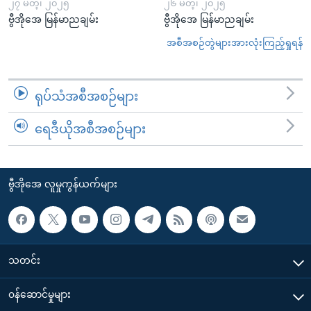
၂၇ မတ္၊ ၂၀၂၅
၂၆ မတ္၊ ၂၀၂၅
ဗွီအိုအေ မြန်မာညချမ်း
ဗွီအိုအေ မြန်မာညချမ်း
အစီအစဉ်တွဲများအားလုံးကြည့်ရှုရန်
ရုပ်သံအစီအစဉ်များ
ရေဒီယိုအစီအစဉ်များ
ဗွီအိုအေ လူမှုကွန်ယက်များ
သတင်း
၀န်ဆောင်မှုများ