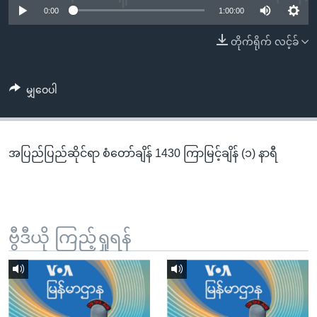
အ
0:00
1:00:00
သုတပဒေသာ အင်္ဂလိပ်စာ
ညွန်း
Learning English
တိုက်ရိုက် လင့်ခ်
စာမျက်နှာ
သို့
ဗွီအိုအေ လူမှုကွန်ယက်များ
ကျော်
မျှဝေပါ
ကြည့်
ရန်
ဘာသာစကားများ
ရှာဖွေ
အပြည်ပြည်ဆိုင်ရာ စံတော်ချိန် 1430 ကြာမြင့်ချိန် (၁) နာရီ
ရန်
နေရာ
သို့
ကျော်
ရန်
ဗွီဒီယို ကြည့်ရှုရန်