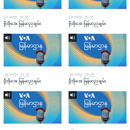
၃၁ မတ္၊ ၂၀၂၅
၃၀ မတ္၊ ၂၀၂၅
ဗွီအိုအေ မြန်မာညချမ်း
ဗွီအိုအေ မြန်မာညချမ်း
၂၉ မတ္၊ ၂၀၂၅
၂၈ မတ္၊ ၂၀၂၅
ဗွီအိုအေ မြန်မာညချမ်း
ဗွီအိုအေ မြန်မာညချမ်း