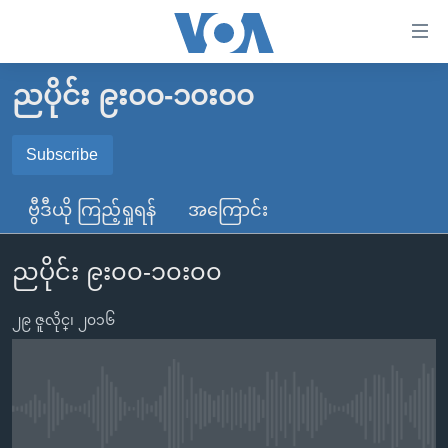
သုံး
ရ
လွယ်ကူ
ညပိုင်း ၉း၀၀-၁၀း၀၀
မူလစာမျက်နှာ
စေ
မြန်မာ
Subscribe
သည့်
SUBSCRIBE
ကမ္ဘာ့သတင်းများ
Link
ဗွီဒီယို ကြည့်ရှုရန်
အကြောင်း
ဗွီဒီယို
နိုင်ငံတကာ
များ
Spotify
သတင်းလွတ်လပ်ခွင့်
အမေရိကန်
ပင်မ
ညပိုင်း ၉း၀၀-၁၀း၀၀
ရပ်ဝန်းတခု လမ်းတခု အလွန်
တရုတ်
အကြောင်းအရာ
ရယူရန်
သို့
၂၉ ဇူလိုင္၊ ၂၀၁၆
အင်္ဂလိပ်စာလေ့လာမယ်
အစ္စရေး-ပါလက်စတိုင်း
ကျော်
အပတ်စဉ်ကဏ္ဍများ
အမေရိကန်သုံးအီဒီယံ
ကြည့်
ရေဒီယိုနှင့်ရုပ်သံ အချက်အလက်များ
မကြေးမုံရဲ့ အင်္ဂလိပ်စာ
ရေဒီယို
ရန်
No media source currently available
ပင်မ
ရေဒီယို/တီဗွီအစီအစဉ်
ရုပ်ရှင်ထဲက အင်္ဂလိပ်စာ
တီဗွီ