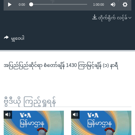
အ
0:00
1:00:00
သုတပဒေသာ အင်္ဂလိပ်စာ
ညွန်း
Learning English
တိုက်ရိုက် လင့်ခ်
စာမျက်နှာ
သို့
ဗွီအိုအေ လူမှုကွန်ယက်များ
ကျော်
မျှဝေပါ
ကြည့်
ရန်
ဘာသာစကားများ
ရှာဖွေ
အပြည်ပြည်ဆိုင်ရာ စံတော်ချိန် 1430 ကြာမြင့်ချိန် (၁) နာရီ
ရန်
နေရာ
သို့
ကျော်
ရန်
ဗွီဒီယို ကြည့်ရှုရန်