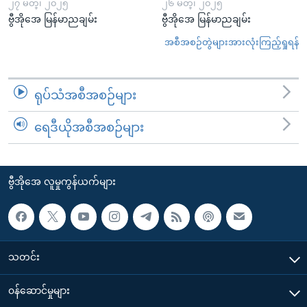
၂၇ မတ္၊ ၂၀၂၅
၂၆ မတ္၊ ၂၀၂၅
ဗွီအိုအေ မြန်မာညချမ်း
ဗွီအိုအေ မြန်မာညချမ်း
အစီအစဉ်တွဲများအားလုံးကြည့်ရှုရန်
ရုပ်သံအစီအစဉ်များ
ရေဒီယိုအစီအစဉ်များ
ဗွီအိုအေ လူမှုကွန်ယက်များ
သတင်း
၀န်ဆောင်မှုများ