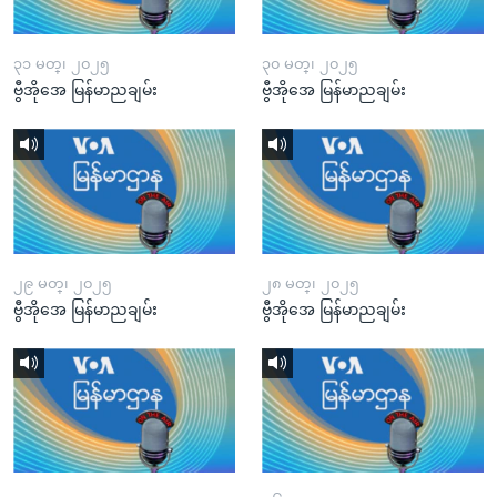
၃၁ မတ္၊ ၂၀၂၅
၃၀ မတ္၊ ၂၀၂၅
ဗွီအိုအေ မြန်မာညချမ်း
ဗွီအိုအေ မြန်မာညချမ်း
၂၉ မတ္၊ ၂၀၂၅
၂၈ မတ္၊ ၂၀၂၅
ဗွီအိုအေ မြန်မာညချမ်း
ဗွီအိုအေ မြန်မာညချမ်း