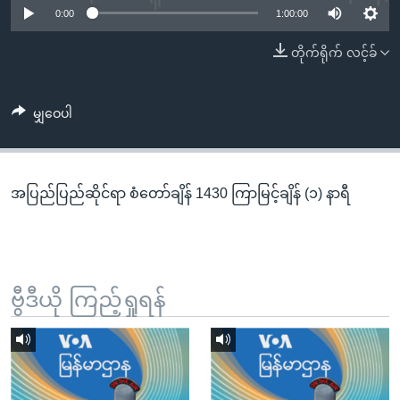
အ
0:00
1:00:00
သုတပဒေသာ အင်္ဂလိပ်စာ
ညွန်း
Learning English
တိုက်ရိုက် လင့်ခ်
စာမျက်နှာ
သို့
ဗွီအိုအေ လူမှုကွန်ယက်များ
ကျော်
မျှဝေပါ
ကြည့်
ရန်
ဘာသာစကားများ
ရှာဖွေ
အပြည်ပြည်ဆိုင်ရာ စံတော်ချိန် 1430 ကြာမြင့်ချိန် (၁) နာရီ
ရန်
နေရာ
သို့
ကျော်
ရန်
ဗွီဒီယို ကြည့်ရှုရန်