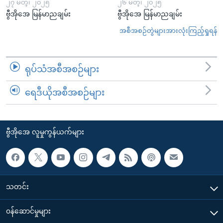
၂၇ မတ္၊ ၂၀၂၅
၂၆ မတ္၊ ၂၀၂၅
ဗွီအိုအေ မြန်မာညချမ်း
ဗွီအိုအေ မြန်မာညချမ်း
အစီအစဉ်တွဲများအားလုံးကြည့်ရှုရန်
ရုပ်သံအစီအစဉ်များ
ရေဒီယိုအစီအစဉ်များ
ဗွီအိုအေ လူမှုကွန်ယက်များ
သတင်း
၀န်ဆောင်မှုများ