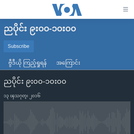
သုံး
ရ
လွယ်ကူ
ညပိုင်း ၉း၀၀-၁၀း၀၀
မူလစာမျက်နှာ
စေ
မြန်မာ
Subscribe
သည့်
SUBSCRIBE
ကမ္ဘာ့သတင်းများ
Link
ဗွီဒီယို ကြည့်ရှုရန်
အကြောင်း
ဗွီဒီယို
နိုင်ငံတကာ
များ
Spotify
သတင်းလွတ်လပ်ခွင့်
အမေရိကန်
ပင်မ
ညပိုင်း ၉း၀၀-၁၀း၀၀
ရပ်ဝန်းတခု လမ်းတခု အလွန်
တရုတ်
အကြောင်းအရာ
ရယူရန်
သို့
၁၃ ၾသဂုတ္၊ ၂၀၁၆
အင်္ဂလိပ်စာလေ့လာမယ်
အစ္စရေး-ပါလက်စတိုင်း
ကျော်
အပတ်စဉ်ကဏ္ဍများ
အမေရိကန်သုံးအီဒီယံ
ကြည့်
ရေဒီယိုနှင့်ရုပ်သံ အချက်အလက်များ
မကြေးမုံရဲ့ အင်္ဂလိပ်စာ
ရေဒီယို
ရန်
No media source currently available
ပင်မ
ရေဒီယို/တီဗွီအစီအစဉ်
ရုပ်ရှင်ထဲက အင်္ဂလိပ်စာ
တီဗွီ