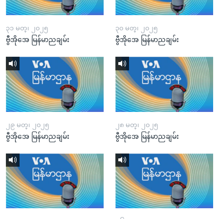
၃၁ မတ္၊ ၂၀၂၅
၃၀ မတ္၊ ၂၀၂၅
ဗွီအိုအေ မြန်မာညချမ်း
ဗွီအိုအေ မြန်မာညချမ်း
၂၉ မတ္၊ ၂၀၂၅
၂၈ မတ္၊ ၂၀၂၅
ဗွီအိုအေ မြန်မာညချမ်း
ဗွီအိုအေ မြန်မာညချမ်း