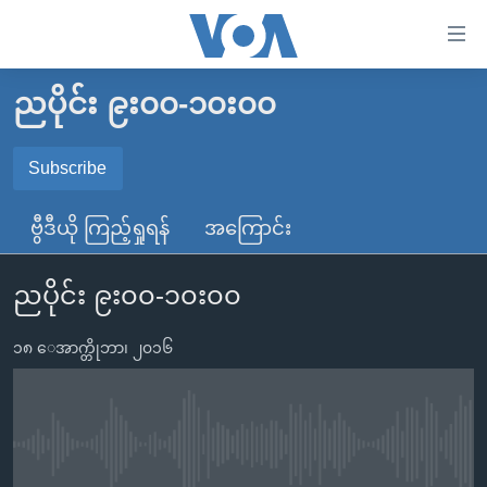
သုံး
ရ
လွယ်ကူ
ညပိုင်း ၉း၀၀-၁၀း၀၀
မူလစာမျက်နှာ
စေ
မြန်မာ
Subscribe
သည့်
SUBSCRIBE
ကမ္ဘာ့သတင်းများ
Link
ဗွီဒီယို ကြည့်ရှုရန်
အကြောင်း
ဗွီဒီယို
နိုင်ငံတကာ
များ
Spotify
သတင်းလွတ်လပ်ခွင့်
အမေရိကန်
ပင်မ
ညပိုင်း ၉း၀၀-၁၀း၀၀
ရပ်ဝန်းတခု လမ်းတခု အလွန်
တရုတ်
အကြောင်းအရာ
ရယူရန်
သို့
၁၈ ေအာက္တိုဘာ၊ ၂၀၁၆
အင်္ဂလိပ်စာလေ့လာမယ်
အစ္စရေး-ပါလက်စတိုင်း
ကျော်
အပတ်စဉ်ကဏ္ဍများ
အမေရိကန်သုံးအီဒီယံ
ကြည့်
ရေဒီယိုနှင့်ရုပ်သံ အချက်အလက်များ
မကြေးမုံရဲ့ အင်္ဂလိပ်စာ
ရေဒီယို
ရန်
No media source currently available
ပင်မ
ရေဒီယို/တီဗွီအစီအစဉ်
ရုပ်ရှင်ထဲက အင်္ဂလိပ်စာ
တီဗွီ