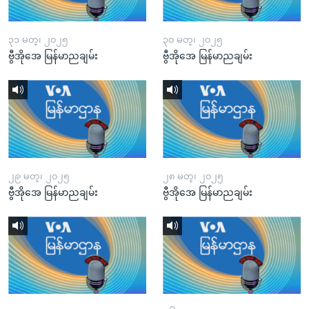
၃၁ မတ္၊ ၂၀၂၅
၃၀ မတ္၊ ၂၀၂၅
ဗွီအိုအေ မြန်မာညချမ်း
ဗွီအိုအေ မြန်မာညချမ်း
၂၉ မတ္၊ ၂၀၂၅
၂၈ မတ္၊ ၂၀၂၅
ဗွီအိုအေ မြန်မာညချမ်း
ဗွီအိုအေ မြန်မာညချမ်း