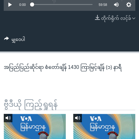
အ
0:00
59:58
သုတပဒေသာ အင်္ဂလိပ်စာ
ညွန်း
Learning English
တိုက်ရိုက် လင့်ခ်
စာမျက်နှာ
သို့
ဗွီအိုအေ လူမှုကွန်ယက်များ
ကျော်
မျှဝေပါ
ကြည့်
ရန်
ဘာသာစကားများ
ရှာဖွေ
အပြည်ပြည်ဆိုင်ရာ စံတော်ချိန် 1430 ကြာမြင့်ချိန် (၁) နာရီ
ရန်
နေရာ
သို့
ကျော်
ရန်
ဗွီဒီယို ကြည့်ရှုရန်