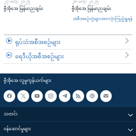
၂၇ မတ္၊ ၂၀၂၅
၂၆ မတ္၊ ၂၀၂၅
ဗွီအိုအေ မြန်မာညချမ်း
ဗွီအိုအေ မြန်မာညချမ်း
အစီအစဉ်တွဲများအားလုံးကြည့်ရှုရန်
ရုပ်သံအစီအစဉ်များ
ရေဒီယိုအစီအစဉ်များ
ဗွီအိုအေ လူမှုကွန်ယက်များ
သတင်း
၀န်ဆောင်မှုများ