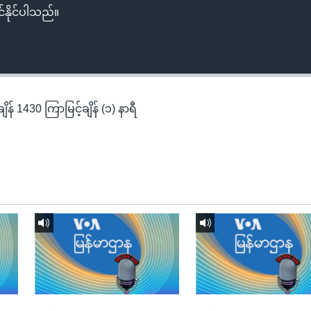
်နိုင်ပါသည်။
န် 1430 ကြာမြင့်ချိန် (၁) နာရီ