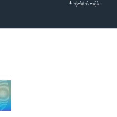
တိုက်ရိုက် လင့်ခ်
EMBED