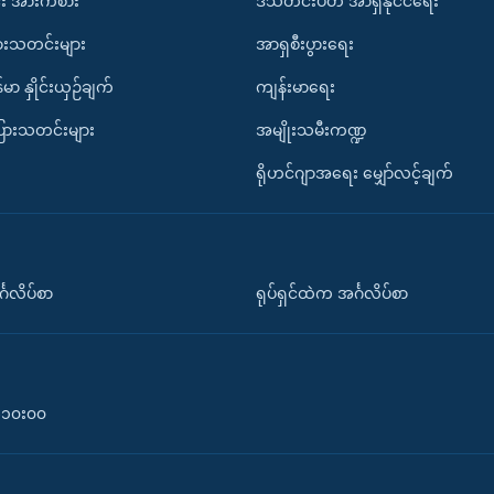
း အားကစား
ဒီသီတင်းပတ် အာရှနိုင်ငံရေး
ားသတင်းများ
အာရှစီးပွားရေး
်မာ နှိုင်းယှဉ်ချက်
ကျန်းမာရေး
ပြားသတင်းများ
အမျိုးသမီးကဏ္ဍ
ရိုဟင်ဂျာအရေး မျှော်လင့်ချက်
်္ဂလိပ်စာ
ရုပ်ရှင်ထဲက အင်္ဂလိပ်စာ
၀-၁၀း၀၀