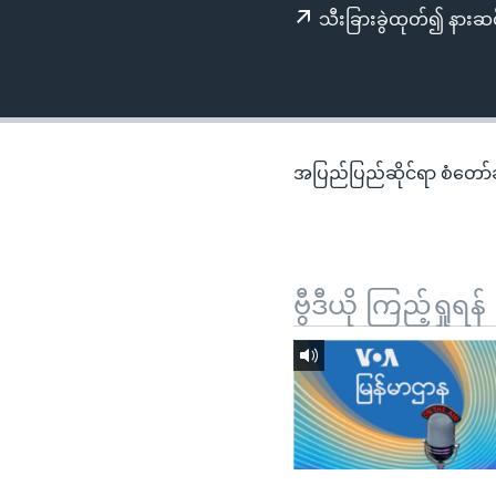
သုတပဒေသာ အင်္ဂလိပ်စာ
အ
သီးခြားခွဲထုတ်၍ နားဆင
ညွန်း
စာမျက်နှာ
သို့
ကျော်
ကြည့်
အပြည်ပြည်ဆိုင်ရာ စံတော်ချိ
ရန်
ရှာဖွေ
ရန်
နေရာ
ဗွီဒီယို ကြည့်ရှုရန်
သို့
ကျော်
ရန်