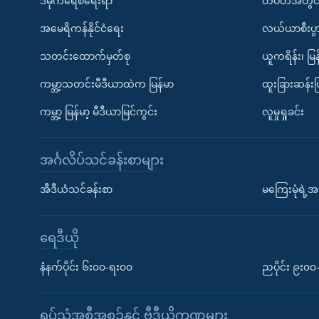
ဒီမိုကရေစီရေးရာ
တပတ်အတွင်
အမေရိကန်နိုင်ငံရေး
လယ်ယာစီးပွ
သတင်းထောက်မှတ်စု
ယူကရိန်း၊ မြန
ကမ္ဘာ့သတင်းမီဒီယာထဲက မြန်မာ
ထူးခြားဆန်း
ကမ္ဘာ့ မြန်မာ့ မီဒီယာမြင်ကွင်း
လူမှုရှုခင်း
အင်္ဂလိပ်သင်ခန်းစာများ
အီဒီယံသင်ခန်းစာ
မကြေးမုံရဲ့အင
ရေဒီယို
နံနက်ပိုင်း ၆း၀၀-ရး၀၀
ညပိုင်း ၉း၀
ရုပ်သံအစီအစဉ်နှင့် ဗွီဒီယိုကဏ္ဍများ