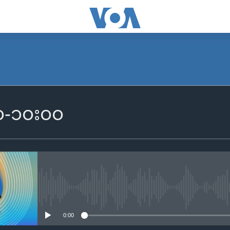
SUBSCRIBE
၀၀-၁၀း၀၀
Apple Podcasts
Spotify
ရယူရန်
No media source currently availa
0:00