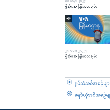
၃၁ မတ္၊ ၂၀၂၅
ဗွီအိုအေ မြန်မာညချမ်း
၂၈ မတ္၊ ၂၀၂၅
ဗွီအိုအေ မြန်မာညချမ်း
ရုပ်သံအစီအစဉ်မျာ
ရေဒီယိုအစီအစဉ်မျ