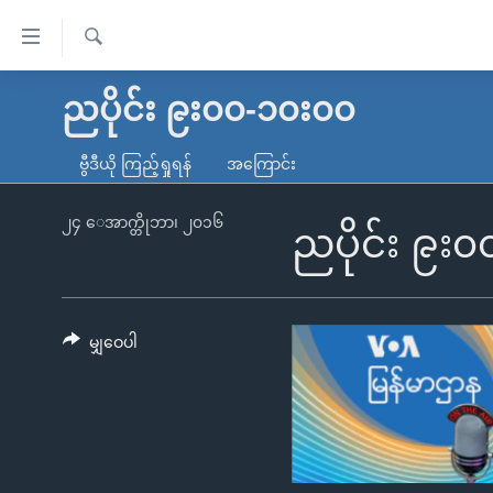
သုံး
ရ
ရှာဖွေ
လွယ်ကူ
မူလစာမျက်နှာ
ညပိုင်း ၉း၀၀-၁၀း၀၀
ရ
စေ
မြန်မာ
လာ
ဗွီဒီယို ကြည့်ရှုရန်
အကြောင်း
သည့်
ဒ်
ကမ္ဘာ့သတင်းများ
Link
ဗွီဒီယို
နိုင်ငံတကာ
၂၄ ေအာက္တိုဘာ၊ ၂၀၁၆
ညပိုင်း ၉း
များ
သတင်းလွတ်လပ်ခွင့်
အမေရိကန်
ပင်မ
ရပ်ဝန်းတခု လမ်းတခု အလွန်
တရုတ်
အကြောင်းအရာ
အင်္ဂလိပ်စာလေ့လာမယ်
အစ္စရေး-ပါလက်စတိုင်း
မျှဝေပါ
သို့
အပတ်စဉ်ကဏ္ဍများ
အမေရိကန်သုံးအီဒီယံ
ကျော်
ကြည့်
ရေဒီယိုနှင့်ရုပ်သံ အချက်အလက်များ
မကြေးမုံရဲ့ အင်္ဂလိပ်စာ
ရေဒီယို
ရန်
ရေဒီယို/တီဗွီအစီအစဉ်
ရုပ်ရှင်ထဲက အင်္ဂလိပ်စာ
တီဗွီ
ပင်မ