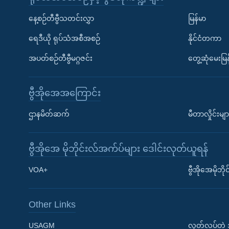
နေ့စဉ်တီဗွီသတင်းလွှာ
မြန်မာ
ရေဒီယို ရုပ်သံအစီအစဉ်
နိုင်ငံတကာ
အပတ်စဉ်တီဗွီမဂ္ဂဇင်း
တွေ့ဆုံမေးမြန
ဗွီအိုအေအကြောင်း
ဌာနမိတ်ဆက်
မီတာလှိုင်းမျာ
ဗွီအိုအေ မိုဘိုင်းလ်အက်ပ်များ ဒေါင်းလုတ်ယူရန်
Learning English
VOA+
ဗွီအိုအေမိုဘ
ဗွီအိုအေ လူမှုကွန်ယက်များ
Other Links
USAGM
လွတ်လပ်တဲ့