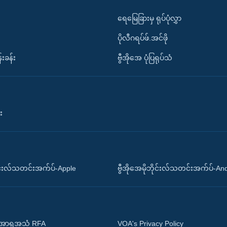
ရေမြေခြားမှ ရုပ်ပုံလွှာ
ပိုလီဂရပ်ဖ်.အင်ဖို
်းခန်း
ဗွီအိုအေ ပုံပြရုပ်သံ
း
ိုင်းလ်သတင်းအက်ပ်-Apple
ဗွီအိုအေမိုဘိုင်းလ်သတင်းအက်ပ်-An
 အာရှအသံ RFA
VOA's Privacy Policy