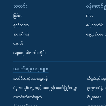
သတင်း
၀န်ဆောင်မှ
မြန်မာ
RSS
နိုင်ငံတကာ
ပေါ့ဒ်ကတ်စ်
အမေရိကန်
နေ့စဉ်အီးမေ
တရုတ်
အစ္စရေး-ပါလက်စတိုင်း
အပတ်စဉ်ကဏ္ဍများ
အယ်ဒီတာနဲ့ ဆွေးနွေးခန်း
သိပ္ပံနဲ့နည်း
ဒီမိုကရေစီ၊ လူ့အခွင့်အရေးနှင့် ခေတ်ပြိုင်ကမ္ဘာ
ဥတုရာသီနဲ့ 
သတင်းသုံးသပ်ချက်
စီးပွားရေး