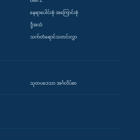
Gen Z
နေရာပေါင်းစုံ အကြောင်းစုံ
ဒို့အသံ
သက်တံရောင်သတင်းလွှာ
သုတပဒေသာ အင်္ဂလိပ်စာ