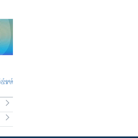
်ရှုရန်