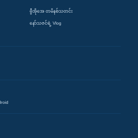
ဗွီအိုအေ တမိနစ်သတင်း
နော်သဇင်ရဲ့ Vlog
droid