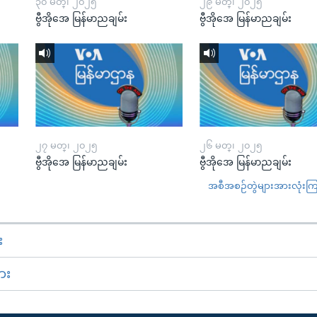
၃၀ မတ္၊ ၂၀၂၅
၂၉ မတ္၊ ၂၀၂၅
ဗွီအိုအေ မြန်မာညချမ်း
ဗွီအိုအေ မြန်မာညချမ်း
၂၇ မတ္၊ ၂၀၂၅
၂၆ မတ္၊ ၂၀၂၅
ဗွီအိုအေ မြန်မာညချမ်း
ဗွီအိုအေ မြန်မာညချမ်း
အစီအစဉ်တွဲများအားလုံးကြည့
း
ား