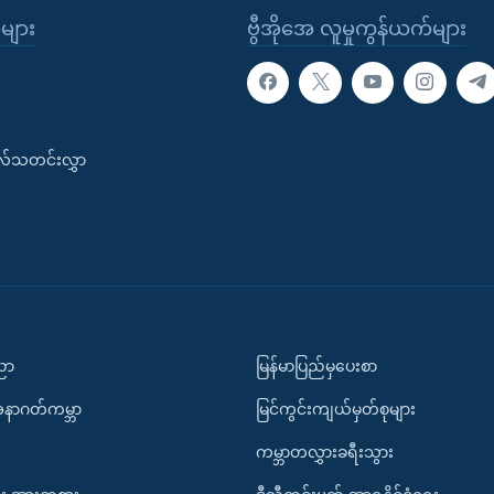
ုများ
ဗွီအိုအေ လူမှုကွန်ယက်များ
းလ်သတင်းလွှာ
ပညာ
မြန်မာပြည်မှပေးစာ
အနာဂတ်ကမ္ဘာ
မြင်ကွင်းကျယ်မှတ်စုများ
ကမ္ဘာတလွှားခရီးသွား