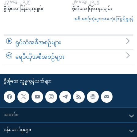
၂၇ မတ္၊ ၂၀၂၅
၂၆ မတ္၊ ၂၀၂၅
ဗွီအိုအေ မြန်မာညချမ်း
ဗွီအိုအေ မြန်မာညချမ်း
အစီအစဉ်တွဲများအားလုံးကြည့်ရှုရန်
ရုပ်သံအစီအစဉ်များ
ရေဒီယိုအစီအစဉ်များ
ဗွီအိုအေ လူမှုကွန်ယက်များ
သတင်း
၀န်ဆောင်မှုများ