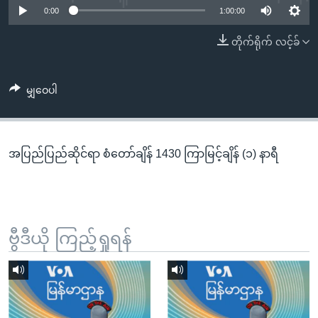
အ
0:00
1:00:00
သုတပဒေသာ အင်္ဂလိပ်စာ
ညွန်း
Learning English
တိုက်ရိုက် လင့်ခ်
စာမျက်နှာ
သို့
ဗွီအိုအေ လူမှုကွန်ယက်များ
ကျော်
မျှဝေပါ
ကြည့်
ရန်
ဘာသာစကားများ
ရှာဖွေ
အပြည်ပြည်ဆိုင်ရာ စံတော်ချိန် 1430 ကြာမြင့်ချိန် (၁) နာရီ
ရန်
နေရာ
သို့
ကျော်
ရန်
ဗွီဒီယို ကြည့်ရှုရန်