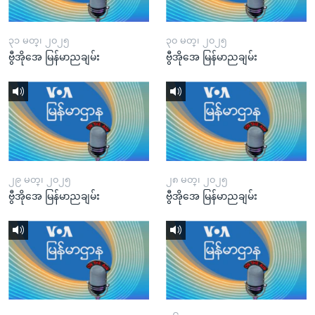
၃၁ မတ္၊ ၂၀၂၅
၃၀ မတ္၊ ၂၀၂၅
ဗွီအိုအေ မြန်မာညချမ်း
ဗွီအိုအေ မြန်မာညချမ်း
၂၉ မတ္၊ ၂၀၂၅
၂၈ မတ္၊ ၂၀၂၅
ဗွီအိုအေ မြန်မာညချမ်း
ဗွီအိုအေ မြန်မာညချမ်း