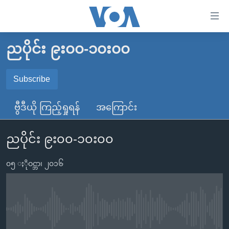
သုံး
ရ
လွယ်ကူ
ညပိုင်း ၉း၀၀-၁၀း၀၀
မူလစာမျက်နှာ
စေ
မြန်မာ
Subscribe
သည့်
SUBSCRIBE
ကမ္ဘာ့သတင်းများ
Link
ဗွီဒီယို ကြည့်ရှုရန်
အကြောင်း
ဗွီဒီယို
နိုင်ငံတကာ
များ
Spotify
သတင်းလွတ်လပ်ခွင့်
အမေရိကန်
ပင်မ
ညပိုင်း ၉း၀၀-၁၀း၀၀
ရပ်ဝန်းတခု လမ်းတခု အလွန်
တရုတ်
အကြောင်းအရာ
ရယူရန်
သို့
၀၅ ႏိုဝင္ဘာ၊ ၂၀၁၆
အင်္ဂလိပ်စာလေ့လာမယ်
အစ္စရေး-ပါလက်စတိုင်း
ကျော်
အပတ်စဉ်ကဏ္ဍများ
အမေရိကန်သုံးအီဒီယံ
ကြည့်
ရေဒီယိုနှင့်ရုပ်သံ အချက်အလက်များ
မကြေးမုံရဲ့ အင်္ဂလိပ်စာ
ရေဒီယို
ရန်
No media source currently available
ပင်မ
ရေဒီယို/တီဗွီအစီအစဉ်
ရုပ်ရှင်ထဲက အင်္ဂလိပ်စာ
တီဗွီ