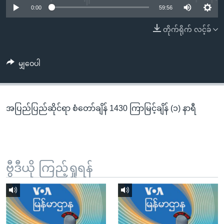
အ
0:00
59:56
သုတပဒေသာ အင်္ဂလိပ်စာ
ညွန်း
Learning English
တိုက်ရိုက် လင့်ခ်
စာမျက်နှာ
သို့
ဗွီအိုအေ လူမှုကွန်ယက်များ
ကျော်
မျှဝေပါ
ကြည့်
ရန်
ဘာသာစကားများ
ရှာဖွေ
အပြည်ပြည်ဆိုင်ရာ စံတော်ချိန် 1430 ကြာမြင့်ချိန် (၁) နာရီ
ရန်
နေရာ
သို့
ကျော်
ရန်
ဗွီဒီယို ကြည့်ရှုရန်