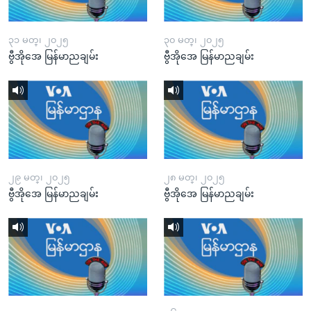
၃၁ မတ္၊ ၂၀၂၅
၃၀ မတ္၊ ၂၀၂၅
ဗွီအိုအေ မြန်မာညချမ်း
ဗွီအိုအေ မြန်မာညချမ်း
၂၉ မတ္၊ ၂၀၂၅
၂၈ မတ္၊ ၂၀၂၅
ဗွီအိုအေ မြန်မာညချမ်း
ဗွီအိုအေ မြန်မာညချမ်း