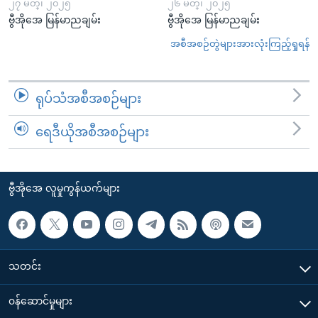
၂၇ မတ္၊ ၂၀၂၅
၂၆ မတ္၊ ၂၀၂၅
ဗွီအိုအေ မြန်မာညချမ်း
ဗွီအိုအေ မြန်မာညချမ်း
အစီအစဉ်တွဲများအားလုံးကြည့်ရှုရန်
ရုပ်သံအစီအစဉ်များ
ရေဒီယိုအစီအစဉ်များ
ဗွီအိုအေ လူမှုကွန်ယက်များ
သတင်း
၀န်ဆောင်မှုများ