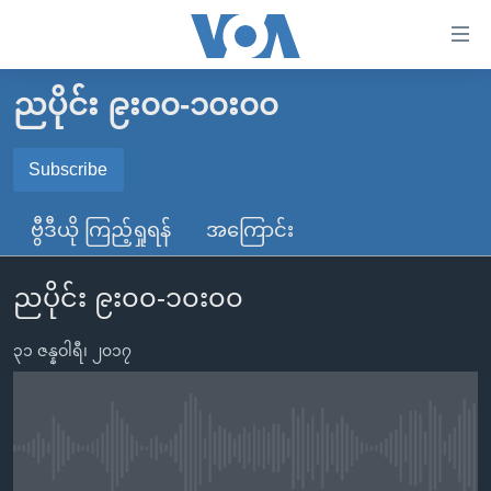
သုံး
ရ
လွယ်ကူ
ညပိုင်း ၉း၀၀-၁၀း၀၀
မူလစာမျက်နှာ
စေ
မြန်မာ
Subscribe
သည့်
SUBSCRIBE
ကမ္ဘာ့သတင်းများ
Link
ဗွီဒီယို ကြည့်ရှုရန်
အကြောင်း
ဗွီဒီယို
နိုင်ငံတကာ
များ
Spotify
သတင်းလွတ်လပ်ခွင့်
အမေရိကန်
ပင်မ
ညပိုင်း ၉း၀၀-၁၀း၀၀
ရပ်ဝန်းတခု လမ်းတခု အလွန်
တရုတ်
အကြောင်းအရာ
ရယူရန်
သို့
၃၁ ဇန္နဝါရီ၊ ၂၀၁၇
အင်္ဂလိပ်စာလေ့လာမယ်
အစ္စရေး-ပါလက်စတိုင်း
ကျော်
အပတ်စဉ်ကဏ္ဍများ
အမေရိကန်သုံးအီဒီယံ
ကြည့်
ရေဒီယိုနှင့်ရုပ်သံ အချက်အလက်များ
မကြေးမုံရဲ့ အင်္ဂလိပ်စာ
ရေဒီယို
ရန်
No media source currently available
ပင်မ
ရေဒီယို/တီဗွီအစီအစဉ်
ရုပ်ရှင်ထဲက အင်္ဂလိပ်စာ
တီဗွီ