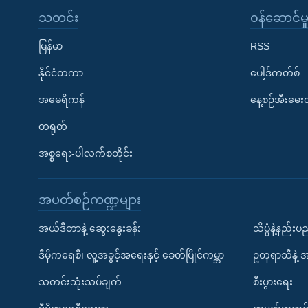
သတင်း
၀န်ဆောင်မှ
မြန်မာ
RSS
နိုင်ငံတကာ
ပေါ့ဒ်ကတ်စ်
အမေရိကန်
နေ့စဉ်အီးမေ
တရုတ်
အစ္စရေး-ပါလက်စတိုင်း
အပတ်စဉ်ကဏ္ဍများ
အယ်ဒီတာနဲ့ ဆွေးနွေးခန်း
သိပ္ပံနဲ့နည်း
ဒီမိုကရေစီ၊ လူ့အခွင့်အရေးနှင့် ခေတ်ပြိုင်ကမ္ဘာ
ဥတုရာသီနဲ့ 
သတင်းသုံးသပ်ချက်
စီးပွားရေး