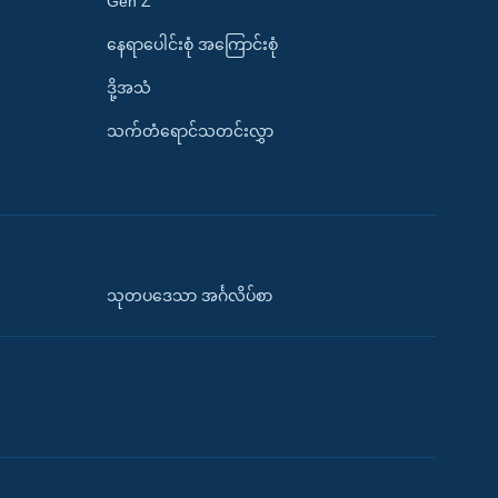
Gen Z
နေရာပေါင်းစုံ အကြောင်းစုံ
ဒို့အသံ
သက်တံရောင်သတင်းလွှာ
သုတပဒေသာ အင်္ဂလိပ်စာ