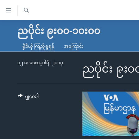
သုံး
ရ
ရှာဖွေ
လွယ်ကူ
မူလစာမျက်နှာ
ညပိုင်း ၉း၀၀-၁၀း၀၀
ရ
စေ
မြန်မာ
လာ
ဗွီဒီယို ကြည့်ရှုရန်
အကြောင်း
သည့်
ဒ်
ကမ္ဘာ့သတင်းများ
Link
ဗွီဒီယို
နိုင်ငံတကာ
၁၂ ေဖေဖာ္၀ါရီ၊ ၂၀၁၇
ညပိုင်း ၉း
များ
သတင်းလွတ်လပ်ခွင့်
အမေရိကန်
ပင်မ
ရပ်ဝန်းတခု လမ်းတခု အလွန်
တရုတ်
အကြောင်းအရာ
အင်္ဂလိပ်စာလေ့လာမယ်
အစ္စရေး-ပါလက်စတိုင်း
မျှဝေပါ
သို့
အပတ်စဉ်ကဏ္ဍများ
အမေရိကန်သုံးအီဒီယံ
ကျော်
ကြည့်
ရေဒီယိုနှင့်ရုပ်သံ အချက်အလက်များ
မကြေးမုံရဲ့ အင်္ဂလိပ်စာ
ရေဒီယို
ရန်
ရေဒီယို/တီဗွီအစီအစဉ်
ရုပ်ရှင်ထဲက အင်္ဂလိပ်စာ
တီဗွီ
ပင်မ