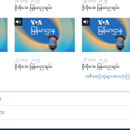
၃၀ မတ္၊ ၂၀၂၅
၂၉ မတ္၊ ၂၀၂၅
ဗွီအိုအေ မြန်မာညချမ်း
ဗွီအိုအေ မြန်မာညချမ်း
၂၇ မတ္၊ ၂၀၂၅
၂၆ မတ္၊ ၂၀၂၅
ဗွီအိုအေ မြန်မာညချမ်း
ဗွီအိုအေ မြန်မာညချမ်း
အစီအစဉ်တွဲများအားလုံးကြည့
း
ား