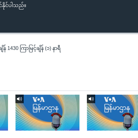
်နိုင်ပါသည်။
န် 1430 ကြာမြင့်ချိန် (၁) နာရီ