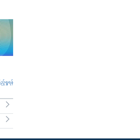
်ရှုရန်