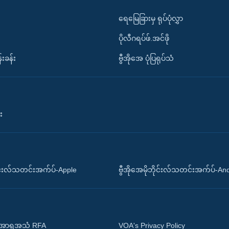
ရေမြေခြားမှ ရုပ်ပုံလွှာ
ပိုလီဂရပ်ဖ်.အင်ဖို
်းခန်း
ဗွီအိုအေ ပုံပြရုပ်သံ
း
ိုင်းလ်သတင်းအက်ပ်-Apple
ဗွီအိုအေမိုဘိုင်းလ်သတင်းအက်ပ်-An
 အာရှအသံ RFA
VOA's Privacy Policy