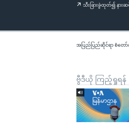
သုတပဒေသာ အင်္ဂလိပ်စာ
အ
သီးခြားခွဲထုတ်၍ နားဆင
ညွန်း
စာမျက်နှာ
သို့
ကျော်
ကြည့်
အပြည်ပြည်ဆိုင်ရာ စံတော်ချိ
ရန်
ရှာဖွေ
ရန်
နေရာ
ဗွီဒီယို ကြည့်ရှုရန်
သို့
ကျော်
ရန်