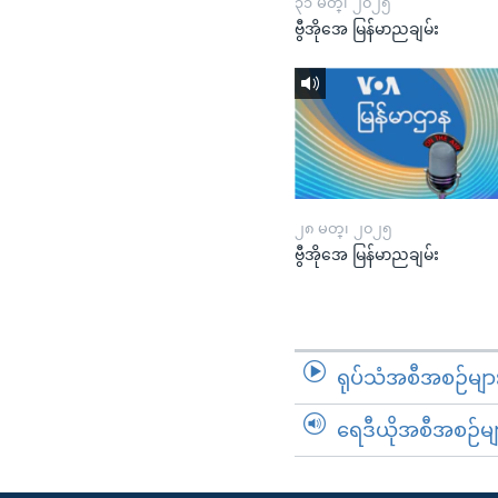
၃၁ မတ္၊ ၂၀၂၅
ဗွီအိုအေ မြန်မာညချမ်း
၂၈ မတ္၊ ၂၀၂၅
ဗွီအိုအေ မြန်မာညချမ်း
ရုပ်သံအစီအစဉ်မျာ
ရေဒီယိုအစီအစဉ်မျ