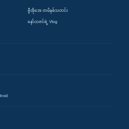
ဗွီအိုအေ တမိနစ်သတင်း
နော်သဇင်ရဲ့ Vlog
droid