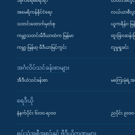
ဒီမိုကရေစီရေးရာ
တပတ်အတွင်
အမေရိကန်နိုင်ငံရေး
လယ်ယာစီးပွ
သတင်းထောက်မှတ်စု
ယူကရိန်း၊ မြန
ကမ္ဘာ့သတင်းမီဒီယာထဲက မြန်မာ
ထူးခြားဆန်း
ကမ္ဘာ့ မြန်မာ့ မီဒီယာမြင်ကွင်း
လူမှုရှုခင်း
အင်္ဂလိပ်သင်ခန်းစာများ
အီဒီယံသင်ခန်းစာ
မကြေးမုံရဲ့အင
ရေဒီယို
နံနက်ပိုင်း ၆း၀၀-ရး၀၀
ညပိုင်း ၉း၀
ရုပ်သံအစီအစဉ်နှင့် ဗွီဒီယိုကဏ္ဍများ