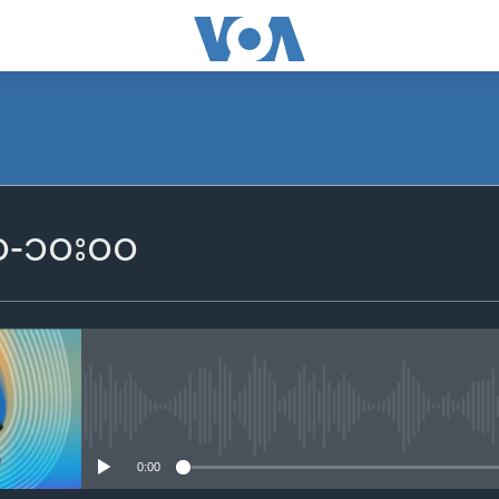
SUBSCRIBE
၀၀-၁၀း၀၀
Apple Podcasts
Spotify
ရယူရန်
No media source currently availa
0:00