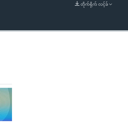
တိုက်ရိုက် လင့်ခ်
EMBED