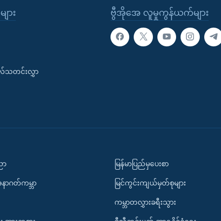
ုများ
ဗွီအိုအေ လူမှုကွန်ယက်များ
းလ်သတင်းလွှာ
ပညာ
မြန်မာပြည်မှပေးစာ
အနာဂတ်ကမ္ဘာ
မြင်ကွင်းကျယ်မှတ်စုများ
ကမ္ဘာတလွှားခရီးသွား