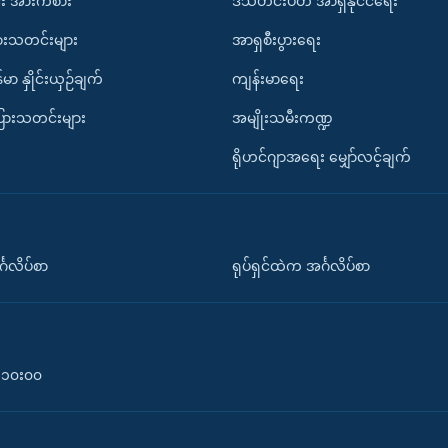
း အားကစား
ဒီသီတင်းပတ် အာရှနိုင်ငံရေး
ားသတင်းများ
အာရှစီးပွားရေး
်မာ နှိုင်းယှဉ်ချက်
ကျန်းမာရေး
ပြားသတင်းများ
အမျိုးသမီးကဏ္ဍ
ရိုဟင်ဂျာအရေး မျှော်လင့်ချက်
်္ဂလိပ်စာ
ရုပ်ရှင်ထဲက အင်္ဂလိပ်စာ
၀-၁၀း၀၀