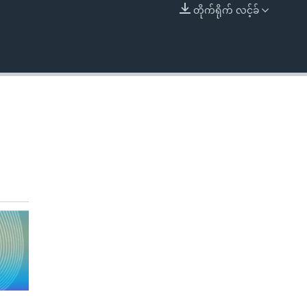
တိုက်ရိုက် လင့်ခ်
EMBED