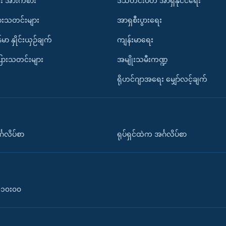
း အားကစား
ဒီသီတင်းပတ် အာရှနိုင်ငံရေး
ားသတင်းများ
အာရှစီးပွားရေး
်မာ နှိုင်းယှဉ်ချက်
ကျန်းမာရေး
ပြားသတင်းများ
အမျိုးသမီးကဏ္ဍ
ရိုဟင်ဂျာအရေး မျှော်လင့်ချက်
်္ဂလိပ်စာ
ရုပ်ရှင်ထဲက အင်္ဂလိပ်စာ
၀-၁၀း၀၀