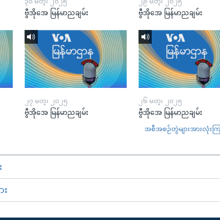
၃၀ မတ္၊ ၂၀၂၅
၂၉ မတ္၊ ၂၀၂၅
ဗွီအိုအေ မြန်မာညချမ်း
ဗွီအိုအေ မြန်မာညချမ်း
၂၇ မတ္၊ ၂၀၂၅
၂၆ မတ္၊ ၂၀၂၅
ဗွီအိုအေ မြန်မာညချမ်း
ဗွီအိုအေ မြန်မာညချမ်း
အစီအစဉ်တွဲများအားလုံးကြည့
း
ား