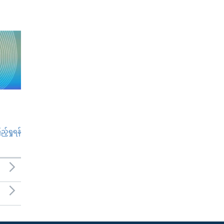
်ရှုရန်