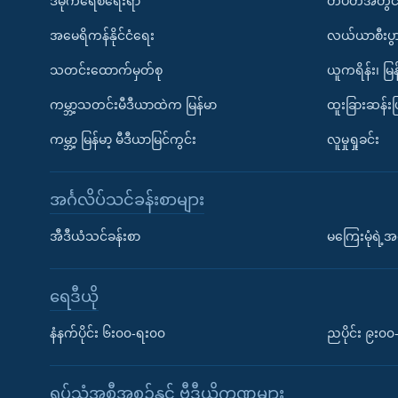
ဒီမိုကရေစီရေးရာ
တပတ်အတွင်
အမေရိကန်နိုင်ငံရေး
လယ်ယာစီးပွ
သတင်းထောက်မှတ်စု
ယူကရိန်း၊ မြန
ကမ္ဘာ့သတင်းမီဒီယာထဲက မြန်မာ
ထူးခြားဆန်း
ကမ္ဘာ့ မြန်မာ့ မီဒီယာမြင်ကွင်း
လူမှုရှုခင်း
အင်္ဂလိပ်သင်ခန်းစာများ
အီဒီယံသင်ခန်းစာ
မကြေးမုံရဲ့အင
ရေဒီယို
နံနက်ပိုင်း ၆း၀၀-ရး၀၀
ညပိုင်း ၉း၀
ရုပ်သံအစီအစဉ်နှင့် ဗွီဒီယိုကဏ္ဍများ