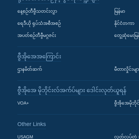
နေ့စဉ်တီဗွီသတင်းလွှာ
မြန်မာ
ရေဒီယို ရုပ်သံအစီအစဉ်
နိုင်ငံတကာ
အပတ်စဉ်တီဗွီမဂ္ဂဇင်း
တွေ့ဆုံမေးမြန
ဗွီအိုအေအကြောင်း
ဌာနမိတ်ဆက်
မီတာလှိုင်းမျာ
ဗွီအိုအေ မိုဘိုင်းလ်အက်ပ်များ ဒေါင်းလုတ်ယူရန်
Learning English
VOA+
ဗွီအိုအေမိုဘ
ဗွီအိုအေ လူမှုကွန်ယက်များ
Other Links
USAGM
လွတ်လပ်တဲ့