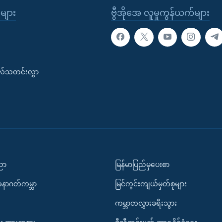
ုများ
ဗွီအိုအေ လူမှုကွန်ယက်များ
းလ်သတင်းလွှာ
ပညာ
မြန်မာပြည်မှပေးစာ
အနာဂတ်ကမ္ဘာ
မြင်ကွင်းကျယ်မှတ်စုများ
ကမ္ဘာတလွှားခရီးသွား