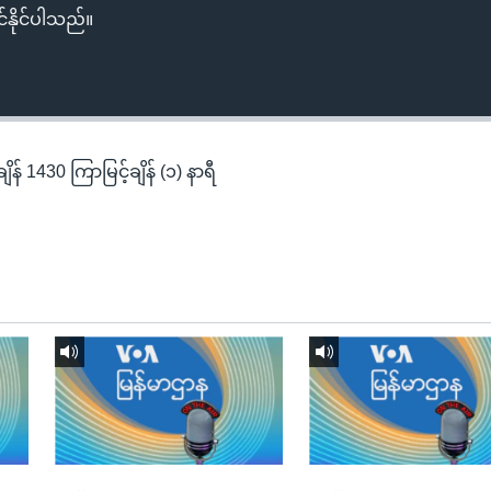
်နိုင်ပါသည်။
န် 1430 ကြာမြင့်ချိန် (၁) နာရီ