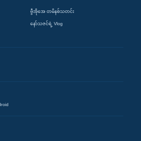
ဗွီအိုအေ တမိနစ်သတင်း
နော်သဇင်ရဲ့ Vlog
droid