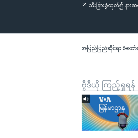
သုတပဒေသာ အင်္ဂလိပ်စာ
အ
သီးခြားခွဲထုတ်၍ နားဆင
ညွန်း
စာမျက်နှာ
သို့
ကျော်
ကြည့်
အပြည်ပြည်ဆိုင်ရာ စံတော်ချိ
ရန်
ရှာဖွေ
ရန်
နေရာ
ဗွီဒီယို ကြည့်ရှုရန်
သို့
ကျော်
ရန်