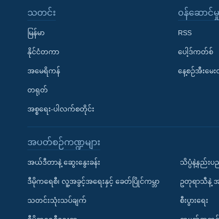
သတင်း
၀န်ဆောင်မှ
မြန်မာ
RSS
နိုင်ငံတကာ
ပေါ့ဒ်ကတ်စ်
အမေရိကန်
နေ့စဉ်အီးမေ
တရုတ်
အစ္စရေး-ပါလက်စတိုင်း
အပတ်စဉ်ကဏ္ဍများ
အယ်ဒီတာနဲ့ ဆွေးနွေးခန်း
သိပ္ပံနဲ့နည်း
ဒီမိုကရေစီ၊ လူ့အခွင့်အရေးနှင့် ခေတ်ပြိုင်ကမ္ဘာ
ဥတုရာသီနဲ့ 
သတင်းသုံးသပ်ချက်
စီးပွားရေး