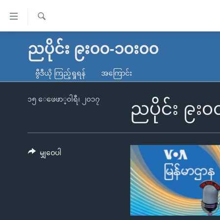
သုံး
ရ
ရှာဖွေ
လွယ်ကူ
မူလစာမျက်နှာ
ညပိုင်း ၉း၀၀-၁၀း၀၀
ရ
စေ
မြန်မာ
လာ
ဗွီဒီယို ကြည့်ရှုရန်
အကြောင်း
သည့်
ဒ်
ကမ္ဘာ့သတင်းများ
Link
ဗွီဒီယို
နိုင်ငံတကာ
၁၅ ေဖေဖာ္၀ါရီ၊ ၂၀၁၇
ညပိုင်း ၉း
များ
သတင်းလွတ်လပ်ခွင့်
အမေရိကန်
ပင်မ
ရပ်ဝန်းတခု လမ်းတခု အလွန်
တရုတ်
အကြောင်းအရာ
အင်္ဂလိပ်စာလေ့လာမယ်
အစ္စရေး-ပါလက်စတိုင်း
မျှဝေပါ
သို့
အပတ်စဉ်ကဏ္ဍများ
အမေရိကန်သုံးအီဒီယံ
ကျော်
ကြည့်
ရေဒီယိုနှင့်ရုပ်သံ အချက်အလက်များ
မကြေးမုံရဲ့ အင်္ဂလိပ်စာ
ရေဒီယို
ရန်
ရေဒီယို/တီဗွီအစီအစဉ်
ရုပ်ရှင်ထဲက အင်္ဂလိပ်စာ
တီဗွီ
ပင်မ