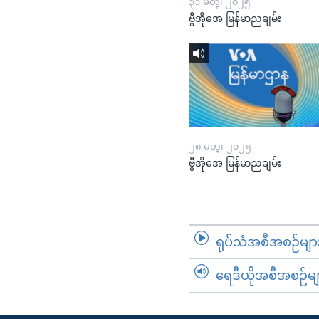
၃၁ မတ္၊ ၂၀၂၅
ဗွီအိုအေ မြန်မာညချမ်း
၂၈ မတ္၊ ၂၀၂၅
ဗွီအိုအေ မြန်မာညချမ်း
ရုပ်သံအစီအစဉ်မျာ
ရေဒီယိုအစီအစဉ်မျ