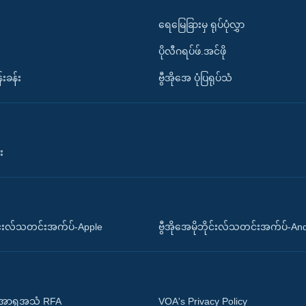
ရေမြေခြားမှ ရုပ်ပုံလွှာ
ပိုလီဂရပ်ဖ်.အင်ဖို
်းခန်း
ဗွီအိုအေ ပုံပြရုပ်သံ
း
ိုင်းလ်သတင်းအက်ပ်-Apple
ဗွီအိုအေမိုဘိုင်းလ်သတင်းအက်ပ်-An
 အာရှအသံ RFA
VOA's Privacy Policy