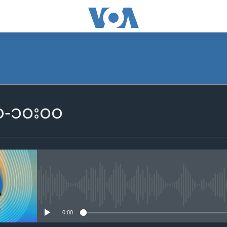
SUBSCRIBE
၀၀-၁၀း၀၀
Apple Podcasts
Spotify
ရယူရန်
No media source currently availa
0:00