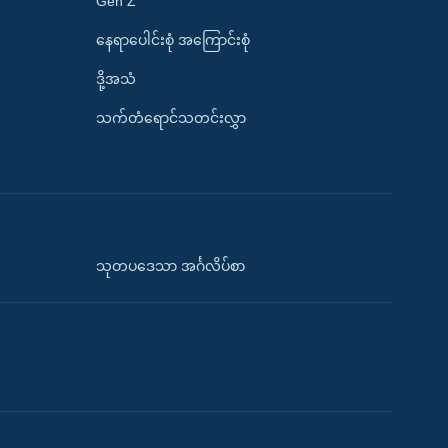
Gen Z
နေရာပေါင်းစုံ အကြောင်းစုံ
ဒို့အသံ
သက်တံရောင်သတင်းလွှာ
သုတပဒေသာ အင်္ဂလိပ်စာ