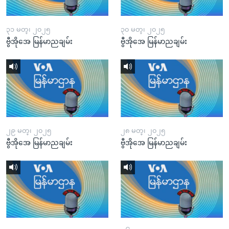
၃၁ မတ္၊ ၂၀၂၅
၃၀ မတ္၊ ၂၀၂၅
ဗွီအိုအေ မြန်မာညချမ်း
ဗွီအိုအေ မြန်မာညချမ်း
၂၉ မတ္၊ ၂၀၂၅
၂၈ မတ္၊ ၂၀၂၅
ဗွီအိုအေ မြန်မာညချမ်း
ဗွီအိုအေ မြန်မာညချမ်း