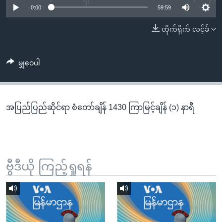
အ
0:00
59:59
သုတပဒေသာ အင်္ဂလိပ်စာ
ညွန်း
Learning English
တိုက်ရိုက် လင့်ခ်
စာမျက်နှာ
သို့
ဗွီအိုအေ လူမှုကွန်ယက်များ
ကျော်
မျှဝေပါ
ကြည့်
ရန်
ဘာသာစကားများ
ရှာဖွေ
အပြည်ပြည်ဆိုင်ရာ စံတော်ချိန် 1430 ကြာမြင့်ချိန် (၁) နာရီ
ရန်
နေရာ
သို့
ကျော်
ရန်
ဗွီဒီယို ကြည့်ရှုရန်