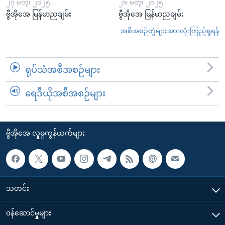
၂၇ မတ္၊ ၂၀၂၅
၂၆ မတ္၊ ၂၀၂၅
ဗွီအိုအေ မြန်မာညချမ်း
ဗွီအိုအေ မြန်မာညချမ်း
အစီအစဉ်တွဲများအားလုံးကြည့်ရှုရန်
ရုပ်သံအစီအစဉ်များ
ရေဒီယိုအစီအစဉ်များ
ဗွီအိုအေ လူမှုကွန်ယက်များ
သတင်း
၀န်ဆောင်မှုများ