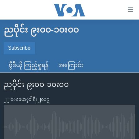
သုံး
ရ
လွယ်ကူ
ညပိုင်း ၉း၀၀-၁၀း၀၀
မူလစာမျက်နှာ
စေ
မြန်မာ
Subscribe
သည့်
SUBSCRIBE
ကမ္ဘာ့သတင်းများ
Link
ဗွီဒီယို ကြည့်ရှုရန်
အကြောင်း
ဗွီဒီယို
နိုင်ငံတကာ
များ
Spotify
သတင်းလွတ်လပ်ခွင့်
အမေရိကန်
ပင်မ
ညပိုင်း ၉း၀၀-၁၀း၀၀
ရပ်ဝန်းတခု လမ်းတခု အလွန်
တရုတ်
အကြောင်းအရာ
ရယူရန်
သို့
၂၂ ေဖေဖာ္၀ါရီ၊ ၂၀၁၇
အင်္ဂလိပ်စာလေ့လာမယ်
အစ္စရေး-ပါလက်စတိုင်း
ကျော်
အပတ်စဉ်ကဏ္ဍများ
အမေရိကန်သုံးအီဒီယံ
ကြည့်
ရေဒီယိုနှင့်ရုပ်သံ အချက်အလက်များ
မကြေးမုံရဲ့ အင်္ဂလိပ်စာ
ရေဒီယို
ရန်
No media source currently available
ပင်မ
ရေဒီယို/တီဗွီအစီအစဉ်
ရုပ်ရှင်ထဲက အင်္ဂလိပ်စာ
တီဗွီ