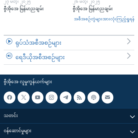
၂၇ မတ္၊ ၂၀၂၅
၂၆ မတ္၊ ၂၀၂၅
ဗွီအိုအေ မြန်မာညချမ်း
ဗွီအိုအေ မြန်မာညချမ်း
အစီအစဉ်တွဲများအားလုံးကြည့်ရှုရန်
ရုပ်သံအစီအစဉ်များ
ရေဒီယိုအစီအစဉ်များ
ဗွီအိုအေ လူမှုကွန်ယက်များ
သတင်း
၀န်ဆောင်မှုများ