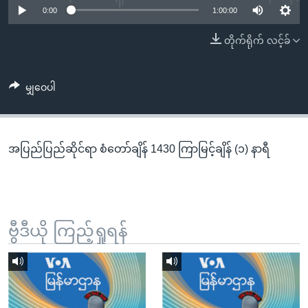
အ
0:00
1:00:00
သုတပဒေသာ အင်္ဂလိပ်စာ
ညွန်း
Learning English
တိုက်ရိုက် လင့်ခ်
စာမျက်နှာ
သို့
ဗွီအိုအေ လူမှုကွန်ယက်များ
ကျော်
မျှဝေပါ
ကြည့်
ရန်
ဘာသာစကားများ
ရှာဖွေ
အပြည်ပြည်ဆိုင်ရာ စံတော်ချိန် 1430 ကြာမြင့်ချိန် (၁) နာရီ
ရန်
နေရာ
သို့
ကျော်
ရန်
ဗွီဒီယို ကြည့်ရှုရန်