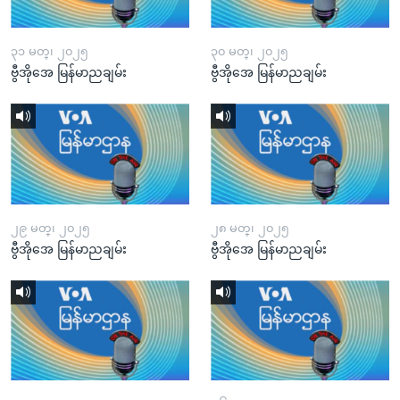
၃၁ မတ္၊ ၂၀၂၅
၃၀ မတ္၊ ၂၀၂၅
ဗွီအိုအေ မြန်မာညချမ်း
ဗွီအိုအေ မြန်မာညချမ်း
၂၉ မတ္၊ ၂၀၂၅
၂၈ မတ္၊ ၂၀၂၅
ဗွီအိုအေ မြန်မာညချမ်း
ဗွီအိုအေ မြန်မာညချမ်း