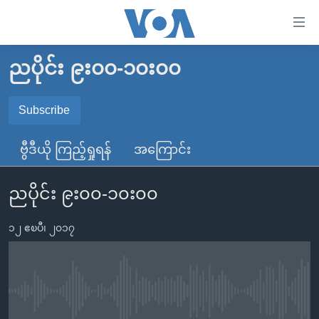
သုံး
ရ
လွယ်ကူ
ညပိုင်း ၉း၀၀-၁၀း၀၀
မူလစာမျက်နှာ
စေ
မြန်မာ
Subscribe
သည့်
SUBSCRIBE
ကမ္ဘာ့သတင်းများ
Link
ဗွီဒီယို ကြည့်ရှုရန်
အကြောင်း
ဗွီဒီယို
နိုင်ငံတကာ
များ
Spotify
သတင်းလွတ်လပ်ခွင့်
အမေရိကန်
ပင်မ
ညပိုင်း ၉း၀၀-၁၀း၀၀
ရပ်ဝန်းတခု လမ်းတခု အလွန်
တရုတ်
အကြောင်းအရာ
ရယူရန်
သို့
၁၂ ဧၿပီ၊ ၂၀၁၇
အင်္ဂလိပ်စာလေ့လာမယ်
အစ္စရေး-ပါလက်စတိုင်း
ကျော်
အပတ်စဉ်ကဏ္ဍများ
အမေရိကန်သုံးအီဒီယံ
ကြည့်
ရေဒီယိုနှင့်ရုပ်သံ အချက်အလက်များ
မကြေးမုံရဲ့ အင်္ဂလိပ်စာ
ရေဒီယို
ရန်
No media source currently available
ပင်မ
ရေဒီယို/တီဗွီအစီအစဉ်
ရုပ်ရှင်ထဲက အင်္ဂလိပ်စာ
တီဗွီ