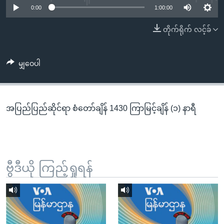
အ
0:00
1:00:00
သုတပဒေသာ အင်္ဂလိပ်စာ
ညွန်း
Learning English
တိုက်ရိုက် လင့်ခ်
စာမျက်နှာ
သို့
ဗွီအိုအေ လူမှုကွန်ယက်များ
ကျော်
မျှဝေပါ
ကြည့်
ရန်
ဘာသာစကားများ
ရှာဖွေ
အပြည်ပြည်ဆိုင်ရာ စံတော်ချိန် 1430 ကြာမြင့်ချိန် (၁) နာရီ
ရန်
နေရာ
သို့
ကျော်
ရန်
ဗွီဒီယို ကြည့်ရှုရန်