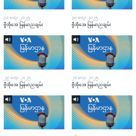
၃၁ မတ္၊ ၂၀၂၅
၃၀ မတ္၊ ၂၀၂၅
ဗွီအိုအေ မြန်မာညချမ်း
ဗွီအိုအေ မြန်မာညချမ်း
၂၉ မတ္၊ ၂၀၂၅
၂၈ မတ္၊ ၂၀၂၅
ဗွီအိုအေ မြန်မာညချမ်း
ဗွီအိုအေ မြန်မာညချမ်း