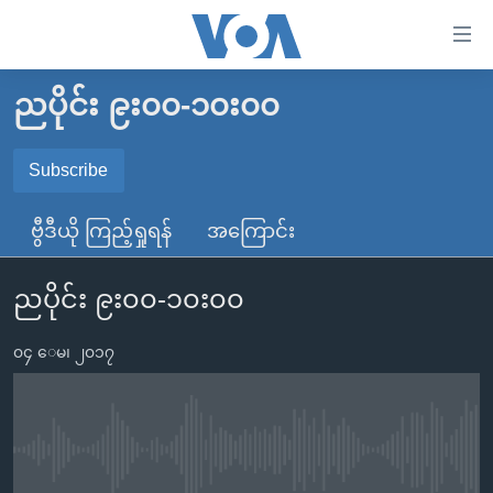
သုံး
ရ
လွယ်ကူ
ညပိုင်း ၉း၀၀-၁၀း၀၀
မူလစာမျက်နှာ
စေ
မြန်မာ
Subscribe
သည့်
SUBSCRIBE
ကမ္ဘာ့သတင်းများ
Link
ဗွီဒီယို ကြည့်ရှုရန်
အကြောင်း
ဗွီဒီယို
နိုင်ငံတကာ
များ
Spotify
သတင်းလွတ်လပ်ခွင့်
အမေရိကန်
ပင်မ
ညပိုင်း ၉း၀၀-၁၀း၀၀
ရပ်ဝန်းတခု လမ်းတခု အလွန်
တရုတ်
အကြောင်းအရာ
ရယူရန်
သို့
၀၄ ေမ၊ ၂၀၁၇
အင်္ဂလိပ်စာလေ့လာမယ်
အစ္စရေး-ပါလက်စတိုင်း
ကျော်
အပတ်စဉ်ကဏ္ဍများ
အမေရိကန်သုံးအီဒီယံ
ကြည့်
ရေဒီယိုနှင့်ရုပ်သံ အချက်အလက်များ
မကြေးမုံရဲ့ အင်္ဂလိပ်စာ
ရေဒီယို
ရန်
No media source currently available
ပင်မ
ရေဒီယို/တီဗွီအစီအစဉ်
ရုပ်ရှင်ထဲက အင်္ဂလိပ်စာ
တီဗွီ