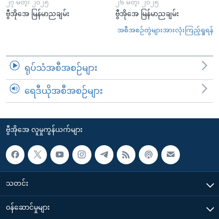
၂၇ မတ္၊ ၂၀၂၅
၂၆ မတ္၊ ၂၀၂၅
ဗွီအိုအေ မြန်မာညချမ်း
ဗွီအိုအေ မြန်မာညချမ်း
အစီအစဉ်တွဲများအားလုံးကြည့်ရှုရန်
ရုပ်သံအစီအစဉ်များ
ရေဒီယိုအစီအစဉ်များ
ဗွီအိုအေ လူမှုကွန်ယက်များ
သတင်း
၀န်ဆောင်မှုများ