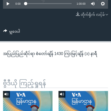
အ
0:00
1:00:00
သုတပဒေသာ အင်္ဂလိပ်စာ
ညွန်း
Learning English
တိုက်ရိုက် လင့်ခ်
စာမျက်နှာ
သို့
ဗွီအိုအေ လူမှုကွန်ယက်များ
ကျော်
မျှဝေပါ
ကြည့်
ရန်
ဘာသာစကားများ
ရှာဖွေ
အပြည်ပြည်ဆိုင်ရာ စံတော်ချိန် 1430 ကြာမြင့်ချိန် (၁) နာရီ
ရန်
နေရာ
သို့
ကျော်
ရန်
ဗွီဒီယို ကြည့်ရှုရန်