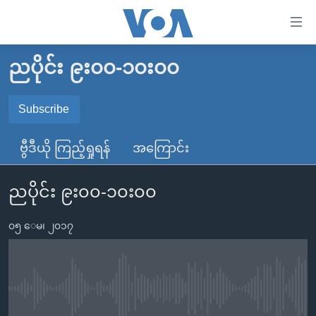
သုံး
ရ
လွယ်ကူ
ညပိုင်း ၉း၀၀-၁၀း၀၀
မူလစာမျက်နှာ
စေ
မြန်မာ
Subscribe
သည့်
SUBSCRIBE
ကမ္ဘာ့သတင်းများ
Link
ဗွီဒီယို ကြည့်ရှုရန်
အကြောင်း
ဗွီဒီယို
နိုင်ငံတကာ
များ
Spotify
သတင်းလွတ်လပ်ခွင့်
အမေရိကန်
ပင်မ
ညပိုင်း ၉း၀၀-၁၀း၀၀
ရပ်ဝန်းတခု လမ်းတခု အလွန်
တရုတ်
အကြောင်းအရာ
ရယူရန်
သို့
၀၅ ေမ၊ ၂၀၁၇
အင်္ဂလိပ်စာလေ့လာမယ်
အစ္စရေး-ပါလက်စတိုင်း
ကျော်
အပတ်စဉ်ကဏ္ဍများ
အမေရိကန်သုံးအီဒီယံ
ကြည့်
ရေဒီယိုနှင့်ရုပ်သံ အချက်အလက်များ
မကြေးမုံရဲ့ အင်္ဂလိပ်စာ
ရေဒီယို
ရန်
No media source currently available
ပင်မ
ရေဒီယို/တီဗွီအစီအစဉ်
ရုပ်ရှင်ထဲက အင်္ဂလိပ်စာ
တီဗွီ