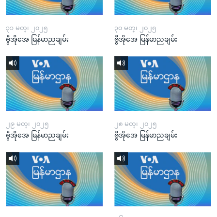
၃၁ မတ္၊ ၂၀၂၅
၃၀ မတ္၊ ၂၀၂၅
ဗွီအိုအေ မြန်မာညချမ်း
ဗွီအိုအေ မြန်မာညချမ်း
၂၉ မတ္၊ ၂၀၂၅
၂၈ မတ္၊ ၂၀၂၅
ဗွီအိုအေ မြန်မာညချမ်း
ဗွီအိုအေ မြန်မာညချမ်း