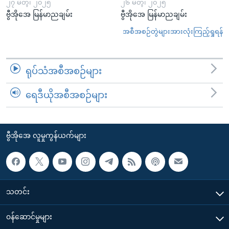
၂၇ မတ္၊ ၂၀၂၅
၂၆ မတ္၊ ၂၀၂၅
ဗွီအိုအေ မြန်မာညချမ်း
ဗွီအိုအေ မြန်မာညချမ်း
အစီအစဉ်တွဲများအားလုံးကြည့်ရှုရန်
ရုပ်သံအစီအစဉ်များ
ရေဒီယိုအစီအစဉ်များ
ဗွီအိုအေ လူမှုကွန်ယက်များ
သတင်း
၀န်ဆောင်မှုများ