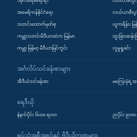
ဒီမိုကရေစီရေးရာ
တပတ်အတွင်
အမေရိကန်နိုင်ငံရေး
လယ်ယာစီးပွ
သတင်းထောက်မှတ်စု
ယူကရိန်း၊ မြန
ကမ္ဘာ့သတင်းမီဒီယာထဲက မြန်မာ
ထူးခြားဆန်း
ကမ္ဘာ့ မြန်မာ့ မီဒီယာမြင်ကွင်း
လူမှုရှုခင်း
အင်္ဂလိပ်သင်ခန်းစာများ
အီဒီယံသင်ခန်းစာ
မကြေးမုံရဲ့အင
ရေဒီယို
နံနက်ပိုင်း ၆း၀၀-ရး၀၀
ညပိုင်း ၉း၀
ရုပ်သံအစီအစဉ်နှင့် ဗွီဒီယိုကဏ္ဍများ