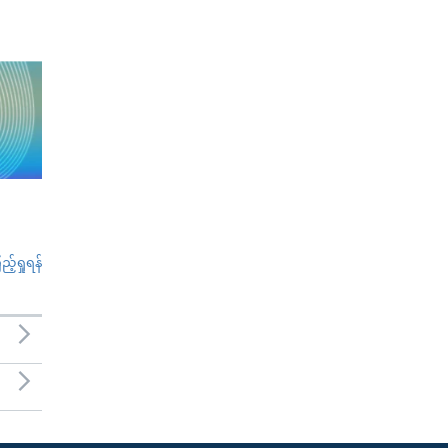
်ရှုရန်