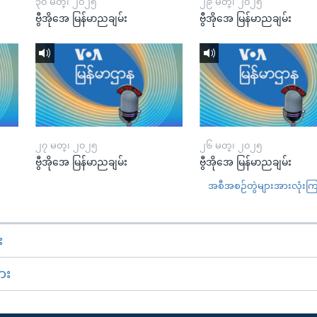
၃၀ မတ္၊ ၂၀၂၅
၂၉ မတ္၊ ၂၀၂၅
ဗွီအိုအေ မြန်မာညချမ်း
ဗွီအိုအေ မြန်မာညချမ်း
၂၇ မတ္၊ ၂၀၂၅
၂၆ မတ္၊ ၂၀၂၅
ဗွီအိုအေ မြန်မာညချမ်း
ဗွီအိုအေ မြန်မာညချမ်း
အစီအစဉ်တွဲများအားလုံးကြည့
း
ား