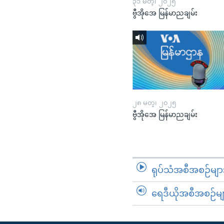
၃၁ မတ္၊ ၂၀၂၅
ဗွီအိုအေ မြန်မာညချမ်း
၂၈ မတ္၊ ၂၀၂၅
ဗွီအိုအေ မြန်မာညချမ်း
ရုပ်သံအစီအစဉ်မျာ
ရေဒီယိုအစီအစဉ်မျ