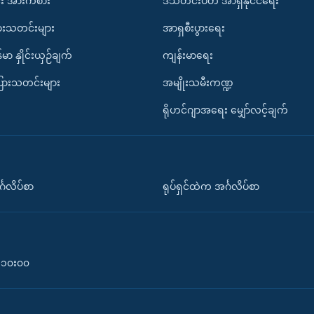
း အားကစား
ဒီသီတင်းပတ် အာရှနိုင်ငံရေး
ားသတင်းများ
အာရှစီးပွားရေး
်မာ နှိုင်းယှဉ်ချက်
ကျန်းမာရေး
ပြားသတင်းများ
အမျိုးသမီးကဏ္ဍ
ရိုဟင်ဂျာအရေး မျှော်လင့်ချက်
်္ဂလိပ်စာ
ရုပ်ရှင်ထဲက အင်္ဂလိပ်စာ
၀-၁၀း၀၀