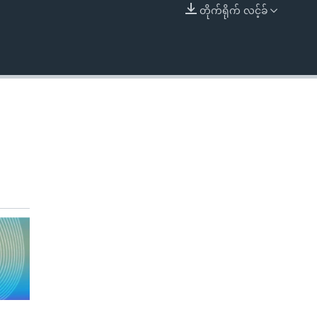
တိုက်ရိုက် လင့်ခ်
EMBED