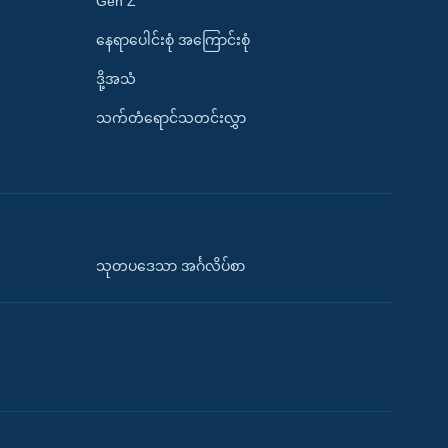
Gen Z
နေရာပေါင်းစုံ အကြောင်းစုံ
ဒို့အသံ
သက်တံရောင်သတင်းလွှာ
သုတပဒေသာ အင်္ဂလိပ်စာ