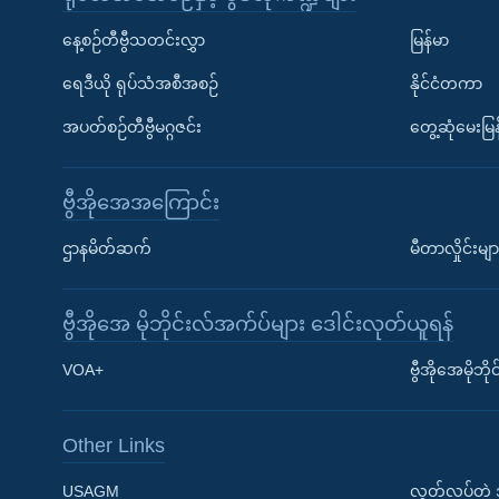
နေ့စဉ်တီဗွီသတင်းလွှာ
မြန်မာ
ရေဒီယို ရုပ်သံအစီအစဉ်
နိုင်ငံတကာ
အပတ်စဉ်တီဗွီမဂ္ဂဇင်း
တွေ့ဆုံမေးမြန
ဗွီအိုအေအကြောင်း
ဌာနမိတ်ဆက်
မီတာလှိုင်းမျာ
ဗွီအိုအေ မိုဘိုင်းလ်အက်ပ်များ ဒေါင်းလုတ်ယူရန်
Learning English
VOA+
ဗွီအိုအေမိုဘ
ဗွီအိုအေ လူမှုကွန်ယက်များ
Other Links
USAGM
လွတ်လပ်တဲ့