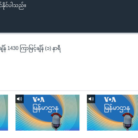
်နိုင်ပါသည်။
န် 1430 ကြာမြင့်ချိန် (၁) နာရီ