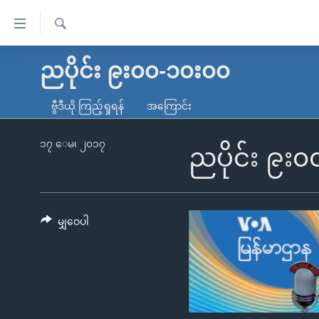
သုံး
ရ
ရှာဖွေ
လွယ်ကူ
မူလစာမျက်နှာ
ညပိုင်း ၉း၀၀-၁၀း၀၀
ရ
စေ
မြန်မာ
လာ
ဗွီဒီယို ကြည့်ရှုရန်
အကြောင်း
သည့်
ဒ်
ကမ္ဘာ့သတင်းများ
Link
ဗွီဒီယို
နိုင်ငံတကာ
၁၇ ေမ၊ ၂၀၁၇
ညပိုင်း ၉း
များ
သတင်းလွတ်လပ်ခွင့်
အမေရိကန်
ပင်မ
ရပ်ဝန်းတခု လမ်းတခု အလွန်
တရုတ်
အကြောင်းအရာ
အင်္ဂလိပ်စာလေ့လာမယ်
အစ္စရေး-ပါလက်စတိုင်း
မျှဝေပါ
သို့
အပတ်စဉ်ကဏ္ဍများ
အမေရိကန်သုံးအီဒီယံ
ကျော်
ကြည့်
ရေဒီယိုနှင့်ရုပ်သံ အချက်အလက်များ
မကြေးမုံရဲ့ အင်္ဂလိပ်စာ
ရေဒီယို
ရန်
ရေဒီယို/တီဗွီအစီအစဉ်
ရုပ်ရှင်ထဲက အင်္ဂလိပ်စာ
တီဗွီ
ပင်မ