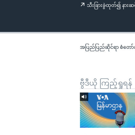
သုတပဒေသာ အင်္ဂလိပ်စာ
အ
သီးခြားခွဲထုတ်၍ နားဆင
ညွန်း
စာမျက်နှာ
သို့
ကျော်
ကြည့်
အပြည်ပြည်ဆိုင်ရာ စံတော်ချိ
ရန်
ရှာဖွေ
ရန်
နေရာ
ဗွီဒီယို ကြည့်ရှုရန်
သို့
ကျော်
ရန်