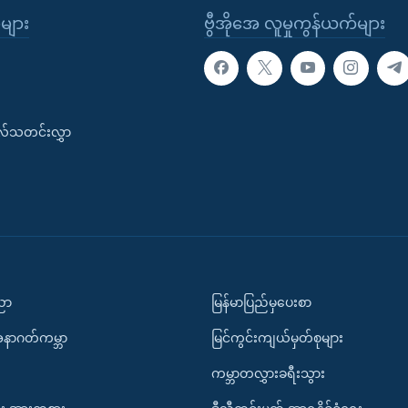
ုများ
ဗွီအိုအေ လူမှုကွန်ယက်များ
းလ်သတင်းလွှာ
ပညာ
မြန်မာပြည်မှပေးစာ
အနာဂတ်ကမ္ဘာ
မြင်ကွင်းကျယ်မှတ်စုများ
ကမ္ဘာတလွှားခရီးသွား