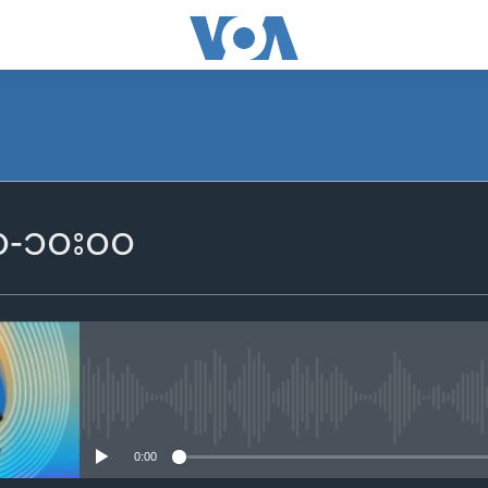
SUBSCRIBE
၀၀-၁၀း၀၀
Apple Podcasts
Spotify
ရယူရန်
No media source currently availa
0:00