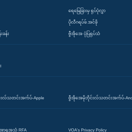
ရေမြေခြားမှ ရုပ်ပုံလွှာ
ပိုလီဂရပ်ဖ်.အင်ဖို
်းခန်း
ဗွီအိုအေ ပုံပြရုပ်သံ
း
ိုင်းလ်သတင်းအက်ပ်-Apple
ဗွီအိုအေမိုဘိုင်းလ်သတင်းအက်ပ်-An
 အာရှအသံ RFA
VOA's Privacy Policy