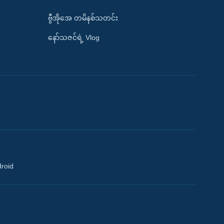
ဗွီအိုအေ တမိနစ်သတင်း
နော်သဇင်ရဲ့ Vlog
droid