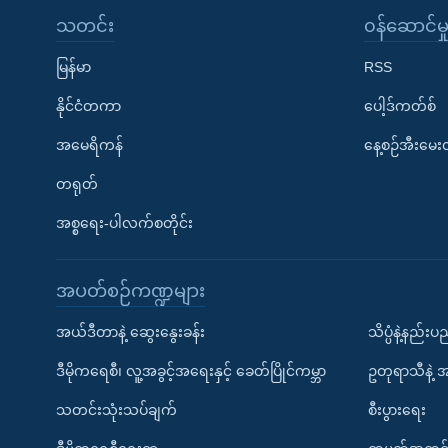
သတင်း
၀န်ဆောင်မှ
မြန်မာ
RSS
နိုင်ငံတကာ
ပေါ့ဒ်ကတ်စ်
အမေရိကန်
နေ့စဉ်အီးမေ
တရုတ်
အစ္စရေး-ပါလက်စတိုင်း
အပတ်စဉ်ကဏ္ဍများ
အယ်ဒီတာနဲ့ ဆွေးနွေးခန်း
သိပ္ပံနဲ့နည်း
ဒီမိုကရေစီ၊ လူ့အခွင့်အရေးနှင့် ခေတ်ပြိုင်ကမ္ဘာ
ဥတုရာသီနဲ့ 
သတင်းသုံးသပ်ချက်
စီးပွားရေး