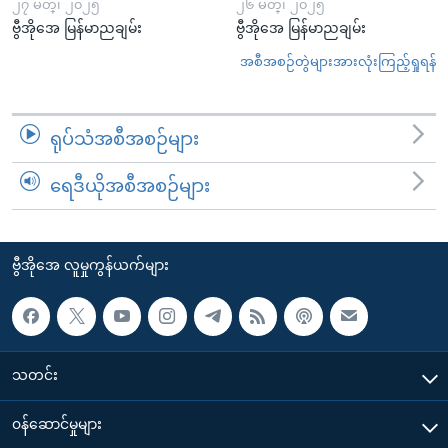
၂၇ မတ္၊ ၂၀၂၅
၂၆ မတ္၊ ၂၀၂၅
ဗွီအိုအေ မြန်မာညချမ်း
ဗွီအိုအေ မြန်မာညချမ်း
အစီအစဉ်တွဲများအားလုံးကြည့်ရှုရန်
ရုပ်သံအစီအစဉ်များ
ရေဒီယိုအစီအစဉ်များ
ဗွီအိုအေ လူမှုကွန်ယက်များ
သတင်း
၀န်ဆောင်မှုများ