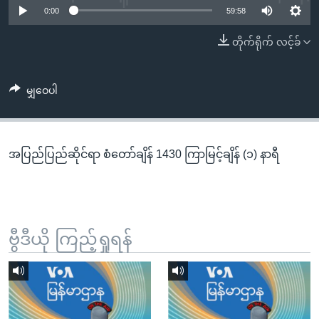
အ
0:00
59:58
သုတပဒေသာ အင်္ဂလိပ်စာ
ညွန်း
Learning English
တိုက်ရိုက် လင့်ခ်
စာမျက်နှာ
သို့
ဗွီအိုအေ လူမှုကွန်ယက်များ
ကျော်
မျှဝေပါ
ကြည့်
ရန်
ဘာသာစကားများ
ရှာဖွေ
အပြည်ပြည်ဆိုင်ရာ စံတော်ချိန် 1430 ကြာမြင့်ချိန် (၁) နာရီ
ရန်
နေရာ
သို့
ကျော်
ရန်
ဗွီဒီယို ကြည့်ရှုရန်