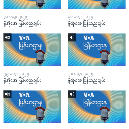
၃၁ မတ္၊ ၂၀၂၅
၃၀ မတ္၊ ၂၀၂၅
ဗွီအိုအေ မြန်မာညချမ်း
ဗွီအိုအေ မြန်မာညချမ်း
၂၉ မတ္၊ ၂၀၂၅
၂၈ မတ္၊ ၂၀၂၅
ဗွီအိုအေ မြန်မာညချမ်း
ဗွီအိုအေ မြန်မာညချမ်း