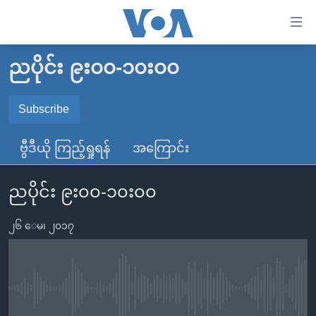
သုံး
ရ
လွယ်ကူ
ညပိုင်း ၉း၀၀-၁၀း၀၀
မူလစာမျက်နှာ
စေ
မြန်မာ
Subscribe
သည့်
SUBSCRIBE
ကမ္ဘာ့သတင်းများ
Link
ဗွီဒီယို ကြည့်ရှုရန်
အကြောင်း
ဗွီဒီယို
နိုင်ငံတကာ
များ
Spotify
သတင်းလွတ်လပ်ခွင့်
အမေရိကန်
ပင်မ
ညပိုင်း ၉း၀၀-၁၀း၀၀
ရပ်ဝန်းတခု လမ်းတခု အလွန်
တရုတ်
အကြောင်းအရာ
ရယူရန်
သို့
၂၆ ေမ၊ ၂၀၁၇
အင်္ဂလိပ်စာလေ့လာမယ်
အစ္စရေး-ပါလက်စတိုင်း
ကျော်
အပတ်စဉ်ကဏ္ဍများ
အမေရိကန်သုံးအီဒီယံ
ကြည့်
ရေဒီယိုနှင့်ရုပ်သံ အချက်အလက်များ
မကြေးမုံရဲ့ အင်္ဂလိပ်စာ
ရေဒီယို
ရန်
No media source currently available
ပင်မ
ရေဒီယို/တီဗွီအစီအစဉ်
ရုပ်ရှင်ထဲက အင်္ဂလိပ်စာ
တီဗွီ