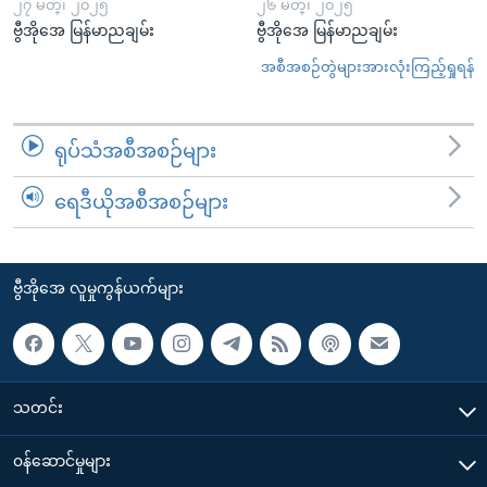
၂၇ မတ္၊ ၂၀၂၅
၂၆ မတ္၊ ၂၀၂၅
ဗွီအိုအေ မြန်မာညချမ်း
ဗွီအိုအေ မြန်မာညချမ်း
အစီအစဉ်တွဲများအားလုံးကြည့်ရှုရန်
ရုပ်သံအစီအစဉ်များ
ရေဒီယိုအစီအစဉ်များ
ဗွီအိုအေ လူမှုကွန်ယက်များ
သတင်း
၀န်ဆောင်မှုများ