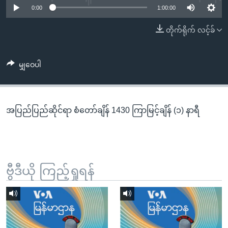
အ
0:00
1:00:00
သုတပဒေသာ အင်္ဂလိပ်စာ
ညွန်း
Learning English
တိုက်ရိုက် လင့်ခ်
စာမျက်နှာ
သို့
ဗွီအိုအေ လူမှုကွန်ယက်များ
ကျော်
မျှဝေပါ
ကြည့်
ရန်
ဘာသာစကားများ
ရှာဖွေ
အပြည်ပြည်ဆိုင်ရာ စံတော်ချိန် 1430 ကြာမြင့်ချိန် (၁) နာရီ
ရန်
နေရာ
သို့
ကျော်
ရန်
ဗွီဒီယို ကြည့်ရှုရန်