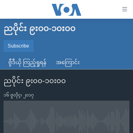
သုံး
ရ
လွယ်ကူ
ညပိုင်း ၉း၀၀-၁၀း၀၀
မူလစာမျက်နှာ
စေ
မြန်မာ
Subscribe
သည့်
SUBSCRIBE
ကမ္ဘာ့သတင်းများ
Link
ဗွီဒီယို ကြည့်ရှုရန်
အကြောင်း
ဗွီဒီယို
နိုင်ငံတကာ
များ
Spotify
သတင်းလွတ်လပ်ခွင့်
အမေရိကန်
ပင်မ
ညပိုင်း ၉း၀၀-၁၀း၀၀
ရပ်ဝန်းတခု လမ်းတခု အလွန်
တရုတ်
အကြောင်းအရာ
ရယူရန်
သို့
၁၆ ဇူလိုင္၊ ၂၀၁၇
အင်္ဂလိပ်စာလေ့လာမယ်
အစ္စရေး-ပါလက်စတိုင်း
ကျော်
အပတ်စဉ်ကဏ္ဍများ
အမေရိကန်သုံးအီဒီယံ
ကြည့်
ရေဒီယိုနှင့်ရုပ်သံ အချက်အလက်များ
မကြေးမုံရဲ့ အင်္ဂလိပ်စာ
ရေဒီယို
ရန်
No media source currently available
ပင်မ
ရေဒီယို/တီဗွီအစီအစဉ်
ရုပ်ရှင်ထဲက အင်္ဂလိပ်စာ
တီဗွီ