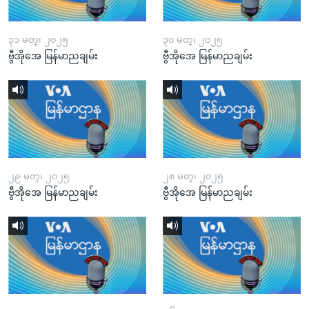
၃၁ မတ္၊ ၂၀၂၅
၃၀ မတ္၊ ၂၀၂၅
ဗွီအိုအေ မြန်မာညချမ်း
ဗွီအိုအေ မြန်မာညချမ်း
၂၉ မတ္၊ ၂၀၂၅
၂၈ မတ္၊ ၂၀၂၅
ဗွီအိုအေ မြန်မာညချမ်း
ဗွီအိုအေ မြန်မာညချမ်း