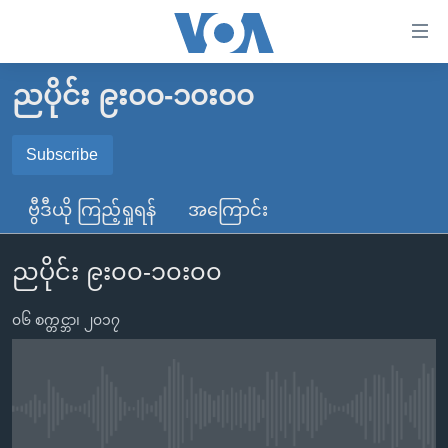
သုံး
ရ
လွယ်ကူ
ညပိုင်း ၉း၀၀-၁၀း၀၀
မူလစာမျက်နှာ
စေ
မြန်မာ
Subscribe
သည့်
SUBSCRIBE
ကမ္ဘာ့သတင်းများ
Link
ဗွီဒီယို ကြည့်ရှုရန်
အကြောင်း
ဗွီဒီယို
နိုင်ငံတကာ
များ
Spotify
သတင်းလွတ်လပ်ခွင့်
အမေရိကန်
ပင်မ
ညပိုင်း ၉း၀၀-၁၀း၀၀
ရပ်ဝန်းတခု လမ်းတခု အလွန်
တရုတ်
အကြောင်းအရာ
ရယူရန်
သို့
၀၆ စက္တင္ဘာ၊ ၂၀၁၇
အင်္ဂလိပ်စာလေ့လာမယ်
အစ္စရေး-ပါလက်စတိုင်း
ကျော်
အပတ်စဉ်ကဏ္ဍများ
အမေရိကန်သုံးအီဒီယံ
ကြည့်
ရေဒီယိုနှင့်ရုပ်သံ အချက်အလက်များ
မကြေးမုံရဲ့ အင်္ဂလိပ်စာ
ရေဒီယို
ရန်
No media source currently available
ပင်မ
ရေဒီယို/တီဗွီအစီအစဉ်
ရုပ်ရှင်ထဲက အင်္ဂလိပ်စာ
တီဗွီ