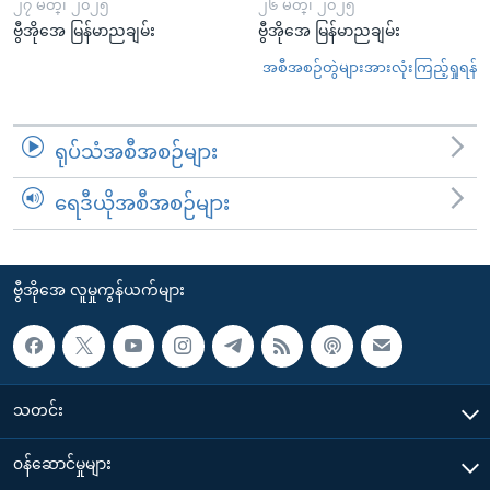
၂၇ မတ္၊ ၂၀၂၅
၂၆ မတ္၊ ၂၀၂၅
ဗွီအိုအေ မြန်မာညချမ်း
ဗွီအိုအေ မြန်မာညချမ်း
အစီအစဉ်တွဲများအားလုံးကြည့်ရှုရန်
ရုပ်သံအစီအစဉ်များ
ရေဒီယိုအစီအစဉ်များ
ဗွီအိုအေ လူမှုကွန်ယက်များ
သတင်း
၀န်ဆောင်မှုများ