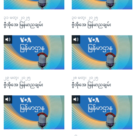
၃၁ မတ္၊ ၂၀၂၅
၃၀ မတ္၊ ၂၀၂၅
ဗွီအိုအေ မြန်မာညချမ်း
ဗွီအိုအေ မြန်မာညချမ်း
၂၉ မတ္၊ ၂၀၂၅
၂၈ မတ္၊ ၂၀၂၅
ဗွီအိုအေ မြန်မာညချမ်း
ဗွီအိုအေ မြန်မာညချမ်း