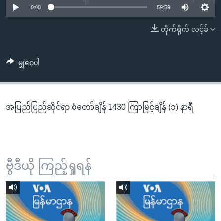
အ
0:00
59:59
သုတပဒေသာ အင်္ဂလိပ်စာ
ညွန်း
Learning English
တိုက်ရိုက် လင့်ခ်
စာမျက်နှာ
သို့
ဗွီအိုအေ လူမှုကွန်ယက်များ
ကျော်
မျှဝေပါ
ကြည့်
ရန်
ဘာသာစကားများ
ရှာဖွေ
အပြည်ပြည်ဆိုင်ရာ စံတော်ချိန် 1430 ကြာမြင့်ချိန် (၁) နာရီ
ရန်
နေရာ
သို့
ကျော်
ရန်
ဗွီဒီယို ကြည့်ရှုရန်