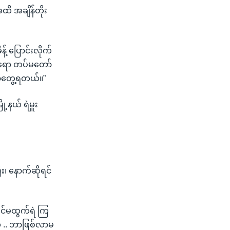
ိ အချိန်တိုး
 ပြောင်းလိုက်
ဲရော တပ်မတော်
တာတွေ့ရတယ်။”
့နယ် ရဲမှူး
း၊ နောက်ဆိုရင်
ြင်မထွက်ရဲ ကြ
ဲ .. ဘာဖြစ်လာမ