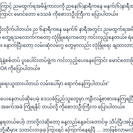
်မှုကြောင့် ညမထွက်ရအမိန့်ကာလကို ညနေ(၆)နာရီကနေ မနက်(၆)နာရီအထ
ြောင်း မောင်တော ဒေသခံ ကိုစောဘဦးကြီးက ပြောပါတယ်။
်တိုးလိုက်ပါတယ်။ ည ၆နာရီကနေ မနက်၆ နာရီအတွင်း ညမထွက်ရအမိန့်
ဲမှာ တွေ့ရသလောက်ကတော့ လုံခြုံရေးကတော့ ကင်းလှည့်နေတယ်။ ရ
နောက်ပြီးတော့ လမ်းဆုံလမ်းဂွ တွေမှာလည်း လုံခြုံရေး ချထား
ဲနဲ့စစ်တပ် ပူးပေါင်းတပ်ဖွဲ့က ကင်းလှည့်ပေးနေကြောင်း မောင်တောမြို
VOA ကိုပြောပါတယ်။
ုံခြုံရေးယူထားပါတယ် လမ်းပေါ်မှာ ရောက်နေကြပါတယ်။"
းယူပေးနေတယ်ဆိုပေမဲ့ ဒေသခံပြည်သူတွေမှာ ကျီးလန့်စာစားနေကြရပြီ
က်အခဲ ကြုံရနိုင် တယ်လို့ ကိုစောဘဦးကြီးက ပြောပါတယ်။
နေရတယ်ပေါ့၊ ဘာလို့လဲဆိုတော့ နေ့လည်နေ့ခင်းတောင်မှ သိပ်ပြီးအပ
တို့ဆီမှာ။ သတင်းတခုခု ကြားရင် ကြောက်နေရပြီ … ဘာဖြစ်လာမလ