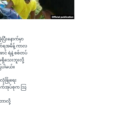
့ပြီးနောက်မှာ
က်ရအမိန့် ကာလ
င် ရဲနဲ့ စစ်တပ်
မရှိသေးဘူးလို့
ြပါမယ်။
ုံခြုံရေး
းဖက်အုပ်စုက သြ
တာလို့