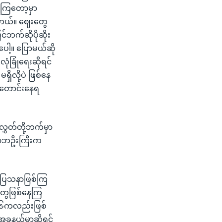
ရဲကြတော့မှာ
ောတယ်။ ဈေးတွေ
င်ဘက်ဆိုပိုဆိုး
ါ့။ ပြောမယ်ဆို
လုံခြုံရေးဆိုရင်
ှိလို့ပဲ ဖြစ်နေ
့်တောင်းနေရ
လွှတ်တို့ဘက်မှာ
ောဘဦးကြီးက
်းပြသနာဖြစ်ကြ
တွေဖြစ်နေကြ
၁၆ကလည်းဖြစ်
ခုနယ်မှာဆိုရင်