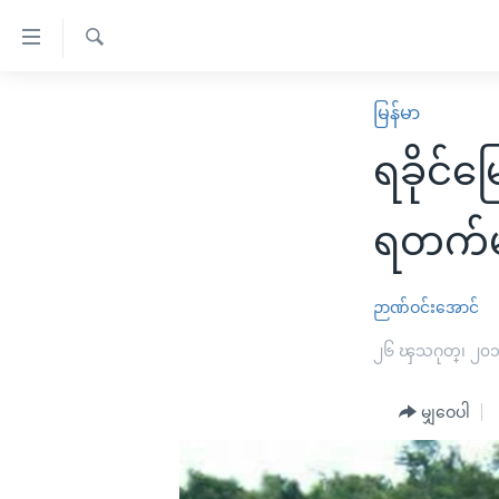
သုံး
ရ
ရှာဖွေ
လွယ်ကူ
မူလစာမျက်နှာ
မြန်မာ
ရ
စေ
မြန်မာ
လာ
ရခိုင်မ
သည့်
ဒ်
ကမ္ဘာ့သတင်းများ
Link
ဗွီဒီယို
နိုင်ငံတကာ
ရတက်
များ
သတင်းလွတ်လပ်ခွင့်
အမေရိကန်
ပင်မ
ရပ်ဝန်းတခု လမ်းတခု အလွန်
တရုတ်
ဉာဏ်ဝင်းအောင်
အကြောင်းအရာ
အင်္ဂလိပ်စာလေ့လာမယ်
အစ္စရေး-ပါလက်စတိုင်း
၂၆ ၾသဂုတ္၊ ၂၀
သို့
အပတ်စဉ်ကဏ္ဍများ
အမေရိကန်သုံးအီဒီယံ
ကျော်
မျှဝေပါ
ကြည့်
ရေဒီယိုနှင့်ရုပ်သံ အချက်အလက်များ
မကြေးမုံရဲ့ အင်္ဂလိပ်စာ
ရေဒီယို
ရန်
ရေဒီယို/တီဗွီအစီအစဉ်
ရုပ်ရှင်ထဲက အင်္ဂလိပ်စာ
တီဗွီ
ပင်မ