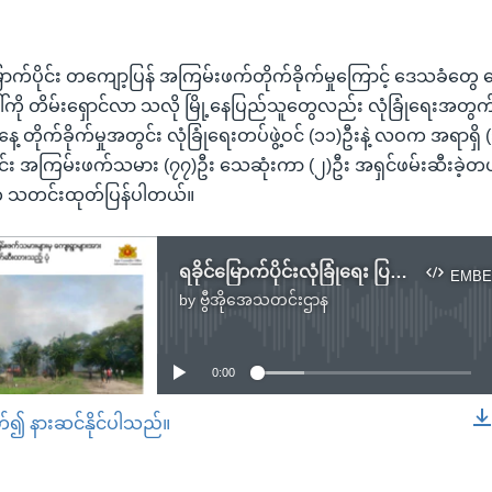
ောက်ပိုင်း တကျော့ပြန် အကြမ်းဖက်တိုက်ခိုက်မှုကြောင့် ဒေသခံတွေ 
ါ်ကို တိမ်းရှောင်လာ သလို မြို့နေပြည်သူတွေလည်း လုံခြုံရေးအတွက် 
တိုက်ခိုက်မှုအတွင်း လုံခြုံရေးတပ်ဖွဲ့ဝင် (၁၁)ဦးနဲ့ လဝက အရာရှိ 
တွင်း အကြမ်းဖက်သမား (၇၇)ဦး သေဆုံးကာ (၂)ဦး အရှင်ဖမ်းဆီးခဲ့တယ်လိ
ံးက သတင်းထုတ်ပြန်ပါတယ်။
ရခိုင်မြောက်ပိုင်းလုံခြုံရေး ပြည်သူတွေ ရတက်မအေး
EMBE
by
ဗွီအိုအေသတင်းဌာန
No media source currently available
0:00
တ်၍ နားဆင်နိုင်ပါသည်။
EMBED