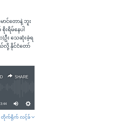
မောင်တောနဲ့ ဘူး
စိုးရိမ်နေပါ
(၁)ဦး သေဆုံးခဲ့ရ
ု့ နိုင်ငံတော်
D
SHARE
3:44
တိုက်ရိုက် လင့်ခ်
SHARE