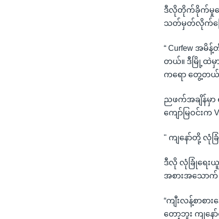
ဒီလိုတိုက်ခိုက
သတ်မှတ်လိုက်က
“ Curfew အမိန့
တယ်။ ဒီမြို့ထ
ကရော တွေ့တယ်။ 
ညဖက်အချိန်မှာ ရ
ကျော်မြဝင်းက 
" ကျနော်တို့ လ
ဒီလို လုံခြုံရေ
အစားအသောက် အခ
“ကျီးလန့်စာစား
တော့ဘူး ကျနော်