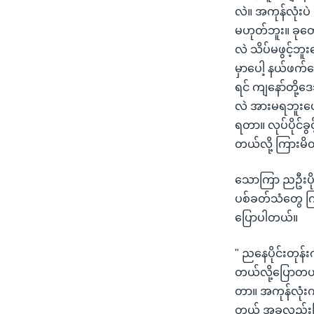
လဲ။ အကုန်လုံးပဲ
မဟုတ်ဘူး။ ခုတေ
လဲ သိပ်မဖွင့်ဘူး
မှာပေါ့ နယ်ဖက
ရင် ကျနော်တို့ဒေ
လဲ အားမရဘူးပေါ့ 
ရတာ။ လုပ်ပိုင်
တယ်လို့ ကြားမိ
သောကြာ ညဦးပိုင်
ပစ်ခတ်သံတွေ 
ပြောပါတယ်။
" ညနေပိုင်းတုန
တယ်လို့ပြောတယ်
တာ။ အကုန်လုံ
တယ် အခုလည်းဖြစ