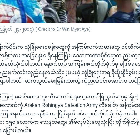
(သြဂုတ် ၂၄-၂၀၁၇) ( Credit to Dr Win Myat Aye)
ောက်ပိုင်းက လုံခြုံရေးစခန်းတွေကို အကြမ်းဖက်သမားတွေ ဝင်တိုက်ခဲ
လန့်စာစား အခြေနေမှာ ရှိနေကြပြီး၊ ဒေသအာဏာပိုင်တွေက ညမထွ
သတ်မှတ်လိုက်ပါတယ်။ နောက်ထပ် အကြမ်းဖက်တိုက်ခိုက်မှု မဖြစ်ရအော
က ညဖက်ကင်းလှည့်နေတယ်ဆိုေ့ပမယ့် လုံခြုံရေးအရ စိုးမိုးနိုင်စွမ်း 
ာပါတယ်။ ဆက်သွယ်မေးမြန်းထားတဲ့ ကိုဉာဏ်ဝင်းအောင်က တင်ပ
ြတဲ့ မောင်တော၊ ဘူးသီးတောင်နဲ့ ရသေ့တောင်မြို့နယ်တွေမှာရှိတဲ့ လ
၀)လောက်ကို Arakan Rohingya Salvation Army လို့ခေါ်တဲ့ အကြမ်
ြာမနက်စော အချိန်မှာ တပြိုင်နက် ဝင်ရောက်တိုက် ခိုက်ခဲ့တာပါ။
၁၅၀ လောက်က သေနတ်တွေ၊ အိမ်လုပ်ဗုံးတွေသုံးပြီး တိုက်ခိုက်ခဲ့
က ပြောပါတယ်။