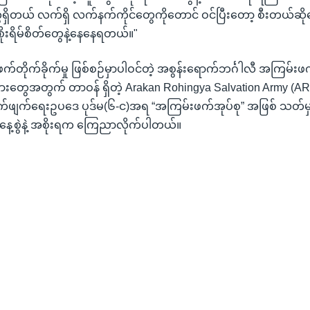
ိတယ် လက်ရှိ လက်နက်ကိုင်တွေကိုတောင် ဝင်ပြီးတော့ စီးတယ်ဆို
စိုးရိမ်စိတ်တွေနဲ့နေနေရတယ်။"
်တိုက်ခိုက်မှု ဖြစ်စဉ်မှာပါဝင်တဲ့ အစွန်းရောက်ဘင်္ဂါလီ အကြမ်းဖက
ွေအတွက် တာဝန် ရှိတဲ့ Arakan Rohingya Salvation Army (ARSA
က်ဖျက်ရေးဥပဒေ ပုဒ်မ(၆-င)အရ “အကြမ်းဖက်အုပ်စု” အဖြစ် သတ်မှ
ေ့စွဲနဲ့ အစိုးရက ကြေညာလိုက်ပါတယ်။