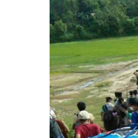
သုတပဒေသာ အင်္ဂလိပ်စာ
အ
ညွန်း
စာမျက်နှာ
သို့
ကျော်
ကြည့်
ရန်
ရှာဖွေ
ရန်
နေရာ
သို့
ကျော်
ရန်