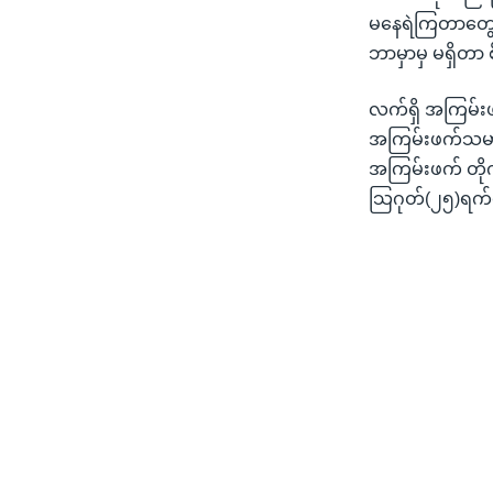
မနေရဲကြတာတွေရှ
ဘာမှာမှ မရှိတာ 
လက်ရှိ အကြမ်းဖက
အကြမ်းဖက်သမားတ
အကြမ်းဖက် တို
သြဂုတ်(၂၅)ရက်န