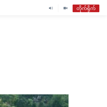
တိုက်ရိုက်
ဗွီအိုအေ မြန်မာညချမ်း
တိုက်ရိုက်ထုတ်လွှင့်မှု
ေ
အစီအစဉ်များ
ဗွီအိုအေ မြန်မာညချမ်း
ရေဒီယိုတိုက်ရိုက်နားဆင်ရန်