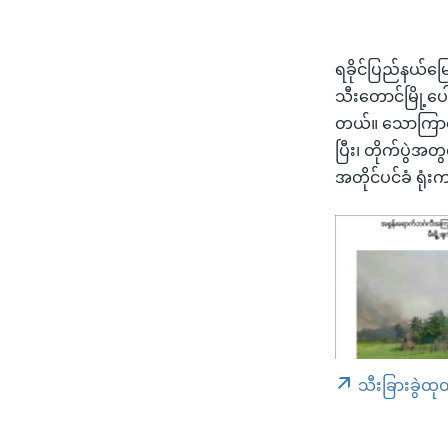
ရခိုင်ပြည်နယ်မြ
သီးတောင်မြို့ပေ
တယ်။ သောကြာနေ့ 
ပြီး၊ တိုက်ပွဲအ
အတိုင်ပင်ခံ ရု
သီးခြားခွဲထု