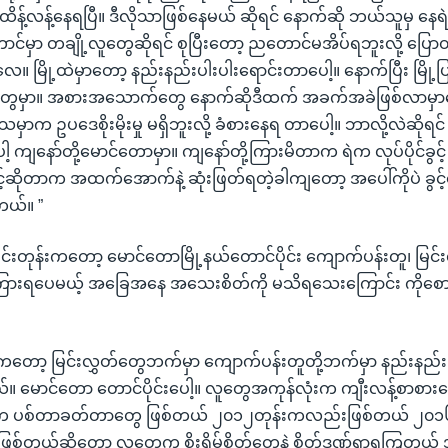
 ထိန့်လန့်နေရပြီ။ ဒီလိုသာဖြစ်နေမယ် ဆိုရင် နောက်ဆို ဘယ်သူမှ နေ
ာင်မှာ တချို့လူတွေဆိုရင် စုပြီးတော့ ညတောင်မအိပ်ရဘူးလို့ ပြ
လေ။ မြို့ထဲမှာတော့ နည်းနည်းပါးပါးရောင်းတာပေါ့။ နောက်ပြီး မြို့ပြ
်တွေမှာ။ အစားအသောက်တွေ နောက်ဆိုဒီထက် အခက်အခဲဖြစ်လာမှာပေ
သမှာက ဥပဒေစိုးမိုးမှု မရှိဘူးလို့ ခံစားနေရ တာပေါ့။ ဘာလို့လဲဆိုရင် 
ကျနော်တို့မောင်တောမှာ။ ကျနော်တို့ကြားမိတာက ရဲက လုပ်ပိုင်ခွင့် မရ
ခွင့်ဆိုတာက အထက်အောက်နဲ့ ဆုံးဖြတ်ရတဲ့ခါကျတော့ အပေါ်ကိုပဲ ခွင
တယ်။ ”
းတုန်းကတော့ မောင်တောမြို့နယ်တောင်ပိုင်း ကျောက်ပန်းတူ၊ မြင်း
ကြားရပေမယ့် အခြေအနေ အသေးစိတ်ကို မသိရသေးကြောင်း ကိုစ
်းကတော့ မြင်းလွှတ်တွေဘက်မှာ ကျောက်ပန်းတူတို့ဘက်မှာ နည်းနည
။ မောင်တော တောင်ပိုင်းပေါ့။ လူတွေအကုန်လုံးက ကျီးလန့်စာစား
းက ပစ်တာခတ်တာတွေ ဖြစ်တယ် ၂၀၁၂တုန်းကလည်းဖြစ်တယ် ၂၀
်တယ်ဆိုတော့ လူတွေက စိုးရိမ်စိတ်တွေနဲ့ စိတ်ဒဏ်ရာရကြတယ် အ