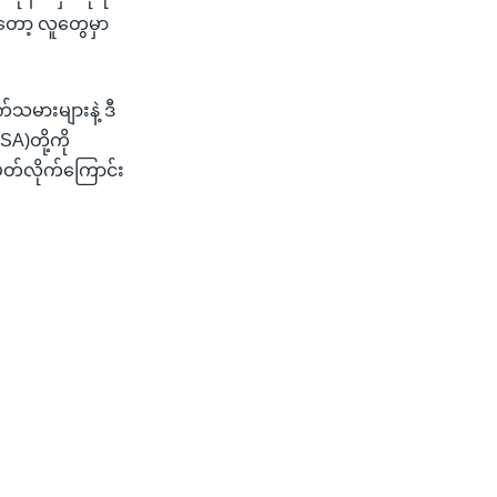
တော့ လူတွေမှာ
်သမားများနဲ့ ဒီ
)တို့ကို
တ်လိုက်ကြောင်း