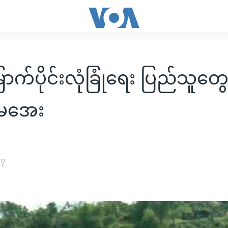
ြောက်ပိုင်းလုံခြုံရေး ပြည်သူတွ
မအေး
၁၇