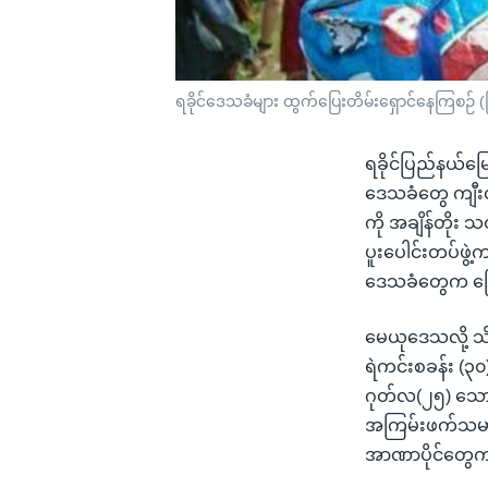
ရခိုင်ဒေသခံများ ထွက်ပြေးတိမ်းရှောင်နေကြစဉ် 
ရခိုင်ပြည်နယ်မြ
ဒေသခံတွေ ကျီး
ကို အချိန်တိုး 
ပူးပေါင်းတပ်ဖွဲ့
ဒေသခံတွေက ပြေ
မေယုဒေသလို့ သိက
ရဲကင်းစခန်း (၃
ဂုတ်လ(၂၅) သောက
အကြမ်းဖက်သမား 
အာဏာပိုင်တွေ