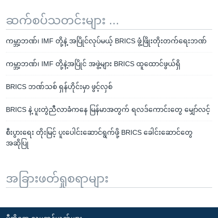
ဆက်စပ်သတင်းများ ...
ကမ္ဘာ့ဘဏ်၊ IMF တို့နဲ့ အပြိုင်လုပ်မယ့် BRICS ဖွံ့ဖြိုးတိုးတက်ရေးဘဏ်
ကမ္ဘာ့ဘဏ်၊ IMF တို့နဲ့အပြိုင် အဖွဲ့များ BRICS ထူထောင်ဖွယ်ရှိ
BRICS ဘဏ်သစ် ရှန်ဟိုင်းမှာ ဖွင့်လှစ်
BRICS နဲ့ ပူးတွဲညီလာခံကနေ မြန်မာအတွက် ရလဒ်ကောင်းတွေ မျှော်လင့်
စီးပွားရေး တိုးမြင့် ပူးပေါင်းဆောင်ရွက်ဖို့ BRICS ခေါင်းဆောင်တွေ
အဆိုပြု
အခြားဖတ်ရှုစရာများ