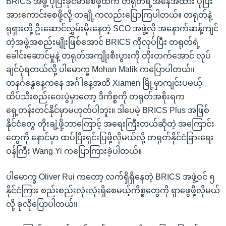
BRICS အဖွဲ့ ပိုပြီးခိုင်မာစေဖို့ထက် တရုတ်ရဲ့အနေအထား ပိုပြီး
အားကောင်းစေဖို့လို့ တချို့ကလည်းပြောကြပါတယ်။ တရုတ်နဲ့
ရုရှားတို့ ဦးဆောင်လွှမ်းမိုးနေတဲ့ SCO အဖွဲ့လို အနောက်ဆန့်ကျင်
တဲ့အဖွဲ့အစည်းမျိုးဖြစ်အောင် BRICS ကိုလုပ်ပြီး တရုတ်ရဲ့
ခေါင်းဆောင်မှုနဲ့ တရုတ်အကျိုးစီးပွားကို တိုးတက်အောင် လုပ်
ချင်ပုံရတယ်လို့ ပါမောက္ခ Mohan Malik ကပြောပါတယ်။
တနင်္ဂနွေနေ့ကနေ အင်္ဂါနေ့အထိ Xiamen မြို့မှာကျင်းပမယ့်
ထိပ်သီးစည်းဝေးပွဲမှာတော့ ဒီကိစ္စကို တရုတ်အစိုးရက
ရှေ့တန်းတင်နိုင်မှာမဟုတ်ပါဘူး။ ဒါပေမဲ့ BRICS Plus အဖြစ်
နိုင်ငံတွေ တိုးချဲ့ဖို့ဘာကြောင့် အရေးကြီးတယ်ဆိုတဲ့ အကြောင်း
တွေကို နောင်မှာ ထပ်ပြီးရှင်းပြဖို့လိုမယ်လို့ တရုတ်နိုင်ငံခြားရေး
ဝန်ကြီး Wang Yi ကပြောကြားခဲ့ပါတယ်။
ပါမောက္ခ Oliver Rui ကတော့ လက်ရှိရှိနေတဲ့ BRICS အဖွဲ့ဝင် ၅
နိုင်ငံကြား စည်းစည်းလုံးလုံးရှိစေမယ့်ကိစ္စတွေကို ရှာဖွေဖို့လိုမယ်
လို့ ခုလိုပြောပါတယ်။