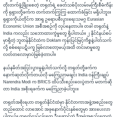
တိုးတက်ဖွံ့ဖြိုးစေတဲ့ တရုတ်ရဲ့ ခေတ်သစ်ပိုးလမ်းမကြီးစီမံကိန်း
ကို ရုရှားတို့ဖက်က တက်တက်ကြွကြွ ထောက်ခံခြင်း မရှိပါဘူး။
ရုရှားကိုယ်တိုင်က အာရှ ဥရောပစီးပွားရေးသမဂ္ဂ Eurasian
Economic Union အစီအစဉ်ကို လုပ်နေတာပါ။ တခါ တရုတ်နဲ့
India ကလည်း သဘောထားကွဲမှုတွေ ရှိပါတယ်။ ၂ နိုင်ငံနယ်စပ်
မှာရှိတဲ့ ဘူတန်နိုင်ငံထဲက Doklam ကုန်းပြင်မြင့်ကိစ္စနဲ့ပါတ်သက်
လို့ စစ်ရေးပဋိပက္ခ ဖြစ်လာတော့မယ့်အထိ တင်းမာမှုတွေ
လတ်တလောမှာပဲဖြစ်ခဲ့တာပါ။
နယ်နမိတ်အငြင်းပွားမှုနဲ့ပါတ်သက်လို့ တရုတ်တို့ဖက်က
နောက်ဆုတ်လိုက်တယ်လို မကြေညာမချင်း India ဝန်ကြီးချုပ်
Narendra Modi က BRICS ထိပ်သီးစည်းဝေးပွဲတက် မတက်ဆို
တာ India အစိုးရဖက်က မကြေညာခဲ့ပါဘူး။
တရုတ်အစိုးရဟာ တရုတ်နိုင်ငံထဲမှာ နိုင်ငံတကာအဖွဲ့အစည်းတွေ
တည်ထောင် လာအောင် အခုနောက်ပိုင်းနှစ်တွေမှာ အားပေးလာ
ပါတယ်။ တရုတ်လုပ်ငန်းတွေ ဦးဆောင်တဲ့ ဒီအဖွဲ့အစည်းတွေထဲ