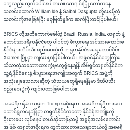
တွေလည်း ထွက်ပေါ်နေပါတယ်။ ဘေဂျင်းမြို့တော်ကနေ
သတင်းထောက် William Ide နဲ့ Saibal Dasgupta တို့ပေးပို့တဲ့
သတင်းကိုအခြေခံပြီး မစုမြတ်မွန်က ဆက်ပြီးတင်ပြပါမယ်။
BRICS လို့အတိုကောက်ခေါ်တဲ့ Brazil, Russia, India, တရုတ် နဲ့
တောင်အာဖရိကနိုင်ငံတွေ ပါဝင်တဲ့ စီးပွားရေးအင်အားကောင်းစ
နိုင်ငံများထိပ်သီး စည်းဝေးပွဲကို တရုတ်နိုင်ငံအရှေ့တောင်ပိုင်း
Xiamen မြို့မှာ ကျင်းပမှာဖြစ်ပါတယ်။ အဖွဲ့ဝင်နိုင်ငံတွေကြား
သိသာတဲ့သဘောာထားကွဲမှုတွေရှိနေချိန် အိမ်ရှင်တရုတ်နိုင်ငံက
သူ့ရဲ့နိုင်ငံရေးနဲ့ စီးပွားရေးအကျိုးအတွက် BRICS အဖွဲ့ကို
အသုံးချနေသလားဆိုတဲ့ သံသယတွေရှိနေချိန်မှာ ဒီထိပ်သီး
စည်းဝေးပွဲကို ကျင်းပတာဖြစ်ပါတယ်။
အမေရိကန်မှာ သမ္မတ Trump အစိုးရက အမေရိကန်ဦးစားပေး
ဆောင်ရွက်နေချိန်မှာ တရုတ်နိုင်ငံကတော့ နိုင်ငံစုံအကျိုးကို
ဦးစားပေး လုပ်နေပါတယ်ဆိုတာပြသဖို့ အခွင့်အလမ်းကောင်း
အဖြစ် တရုတ်အစိုးရက တွက်ထားတာသေချာတယ်လို့ အမေရိ