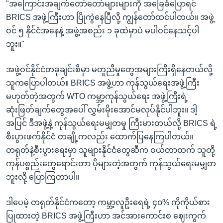
"အကြောင်းအချက်တော်တော်များများကို အခြေခံပြောရင်
BRICS အဖွဲ့ကြီးဟာ ပြိုကွဲနေပြီလို့ ကျွန်တော်ထင်ပါတယ်။ အဖွဲ့
ဝင် ၅ နိုင်ငံအနေနဲ့ အဖွဲ့အစည်း ၁ ခုထဲမှာပဲ မပါဝင်နေသင့်ပါ
ဘူး။"
အဖွဲ့ဝင်နိုင်ငံတခုချင်းစီမှာ မတူညီမှုတွေအများကြီးရှိနေတယ်လို့
သူကပြောပါတယ်။ BRICS အဖွဲ့ဟာ ကုန်သွယ်ရေးအဖွဲ့ကြီး
မဟုတ်တဲ့အတွက် WTO ကမ္ဘာ့ကုန်သွယ်ရေး အဖွဲ့ကြီးရဲ့
ဆုံးဖြတ်ချက်တွေအပေါ် လွှမ်းမိုးအောင်မလုပ်နိုင်ပါဘူး။ ဒါ့
အပြင် ဒီအဖွဲ့နဲ့ ကုန်သွယ်ရေးမမျှတမှု ကြီးမားတယ်လို့ BRICS ရဲ့
စီးပွားဖက်နိုင်ငံ တချို့ကလည်း ထောက်ပြနေကြပါတယ်။
တရုတ်နဲ့စီးပွားရေးမှာ သူများနိုင်ငံတွေဆီက ဝယ်တာထက် သူတို့
ကုန်ပစ္စည်းတွေရောင်းတာ ပိုများတဲ့အတွက် ကုန်သွယ်ရေးမမျှတ
ဘူးလို့ ပြောကြတာပါ။
ဒါပေမဲ့ တရုတ်နိုင်ငံကတော့ ကမ္ဘာ့လူဦးရေရဲ့ ၄၀% ကိုကိုယ်စား
ပြုထားတဲ့ BRICS အဖွဲ့ကြီးဟာ အင်အားကောင်းစ ဈေးကွက်