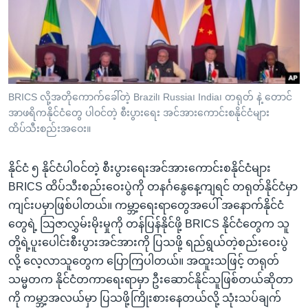
အ
သုတပဒေသာ အင်္ဂလိပ်စာ
ညွန်း
Learning English
စာမျက်နှာ
သို့
ဗွီအိုအေ လူမှုကွန်ယက်များ
ကျော်
ကြည့်
BRICS လို့အတိုကောက်ခေါ်တဲ့ Brazil၊ Russia၊ India၊ တရုတ် နဲ့ တောင်
အာဖရိကနိုင်ငံတွေ ပါဝင်တဲ့ စီးပွားရေး အင်အားကောင်းစနိုင်ငံများ
ရန်
ဘာသာစကားများ
ထိပ်သီးစည်းအဝေး။
ရှာဖွေ
ရန်
နိုင်ငံ ၅ နိုင်ငံပါဝင်တဲ့ စီးပွားရေးအင်အားကောင်းစနိုင်ငံများ
နေရာ
BRICS ထိပ်သီးစည်းဝေးပွဲကို တနင်္ဂနွေနေ့ကျရင် တရုတ်နိုင်ငံမှာ
သို့
ကျင်းပမှာဖြစ်ပါတယ်။ ကမ္ဘာ့ရေးရာတွေအပေါ် အနောက်နိုင်ငံ
ကျော်
တွေရဲ့ သြဇာလွှမ်းမိုးမှုကို တန်ပြန်နိုင်ဖို့ BRICS နိုင်ငံတွေက သူ
ရန်
တို့ရဲ့ပူးပေါင်းစီးပွားအင်အားကို ပြသဖို့ ရည်ရွယ်တဲ့စည်းဝေးပွဲ
လို့ လေ့လာသူတွေက ပြောကြပါတယ်။ အထူးသဖြင့် တရုတ်
သမ္မတက နိုင်ငံတကာရေးရာမှာ ဦးဆောင်နိုင်သူဖြစ်တယ်ဆိုတာ
ကို ကမ္ဘာ့အလယ်မှာ ပြသဖို့ကြိုးစားနေတယ်လို့ သုံးသပ်ချက်