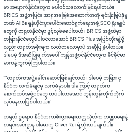
မှာ အနောက်နိုင်ငံတွေက မပါဝင်သလောက်မြင်ရပါတယ်။
BRICS အဖွဲ့အပြင်။ အာရှအခြေခံအဆောက်အအုံ ရင်းနှီးမြှပ်နှံမှု
ဘဏ် AIIB။ ရှန်ဟိုင်းပူးပေါင်းဆောင်ရွက်ရေးအဖွဲ့ SCO ရုံးချုပ်
တွေကို တရုတ်နိုင်ငံမှာ ဖွင့်လှစ်စေပါတယ်။ BRICS အဖွဲ့ထဲမှာ
တခြားနိုင်ငံတွေပိုပါဝင်လာအောင် BRICS Plus အဖြစ်တိုးချဲ့ဖို့
လည်း တရုတ်အစိုးရက လတ်တလောမှာပဲ အဆိုပြုခဲ့ပါတယ်။
ဒါပေမဲ့ ဒီအဆိုပြုချက်အပေါ် ကျန်အဖွဲ့ဝင်နိုင်ငံတွေက ခိုင်ခိုင်မာ
မာကန့်ကွက်ခဲ့ကြပါတယ်။
""တရုတ်ကအဖွဲ့ခေါင်းဆောင်ဖြစ်ချင်တယ်။ ဒါပေမဲ့ တခြား ၄
နိုင်ငံက လက်ခံချင်မှ လက်ခံမှာပါ။ ဒါကြောင့် တရုတ်က
နောက်ထပ်အဖွဲ့ဝင်တွေ ထပ်ပါလာအောင် တွန်းတွန်းတိုက်တိုက်
လုပ်နေတာဖြစ်ပါတယ်။"
တရုတ် ဥရောပ နိုင်ငံတကာစီးပွားရေးတက္ကသိုလ်က ဘဏ္ဍာရေးနဲ့
စာရင်းအင်းဌာန ပါမောက္ခ Oliver Rui ရဲ့သုံးသပ်ချက်ပါ။