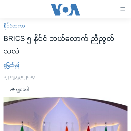
သုံး
ရ
လွယ်ကူ
နိုင်ငံတကာ
မူလစာမျက်နှာ
စေ
BRICS ၅ နိုင်ငံ ဘယ်လောက် ညီညွတ်
မြန်မာ
သည့်
သလဲ
ကမ္ဘာ့သတင်းများ
Link
ဗွီဒီယို
နိုင်ငံတကာ
စုမြတ်မွန်
များ
သတင်းလွတ်လပ်ခွင့်
အမေရိကန်
၀၂ စက္တင္ဘာ၊ ၂၀၁၇
ပင်မ
ရပ်ဝန်းတခု လမ်းတခု အလွန်
တရုတ်
အကြောင်းအရာ
မျှဝေပါ
သို့
အင်္ဂလိပ်စာလေ့လာမယ်
အစ္စရေး-ပါလက်စတိုင်း
ကျော်
အပတ်စဉ်ကဏ္ဍများ
အမေရိကန်သုံးအီဒီယံ
ကြည့်
ရေဒီယိုနှင့်ရုပ်သံ အချက်အလက်များ
မကြေးမုံရဲ့ အင်္ဂလိပ်စာ
ရေဒီယို
ရန်
ပင်မ
ရေဒီယို/တီဗွီအစီအစဉ်
ရုပ်ရှင်ထဲက အင်္ဂလိပ်စာ
တီဗွီ