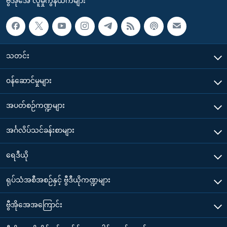
ဗွီအိုအေ လူမှုကွန်ယက်များ
သတင်း
၀န်ဆောင်မှုများ
အပတ်စဉ်ကဏ္ဍများ
အင်္ဂလိပ်သင်ခန်းစာများ
ရေဒီယို
ရုပ်သံအစီအစဉ်နှင့် ဗွီဒီယိုကဏ္ဍများ
ဗွီအိုအေအကြောင်း