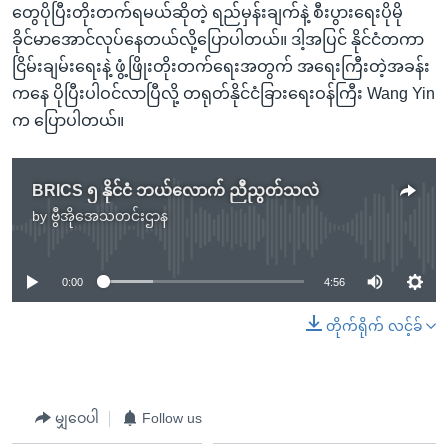
တွေပိုပြီးတိုးတက်ရမယ်ဆိုတဲ့ ရည်မှန်းချက်နဲ့ စီးပွားရေးပိုမို
ခိုင်မာအောင်လုပ်နေတယ်လို့ပြောပါတယ်။ ဒါ့အပြင် နိုင်ငံတကာ
ငြိမ်းချမ်းရေးနဲ့ ဖွံ့ဖြိုးတိုးတက်ရေးအတွက် အရေးကြီးတဲ့အခန်း
ကနေ ပိုပြီးပါဝင်လာပြီလို့ တရုတ်နိုင်ငံခြားရေးဝန်ကြီး Wang Yin
က ပြောပါတယ်။
BRICS ၅ နိုင်ငံ ဘယ်လောက် ညီညွတ်သလဲ
by
ဗွီအိုအေသတင်းဌာန
No media source currently available
0:00
4:56
တိုက်ရိုက် လင့်ခ်
မျှဝေပါ
Follow us