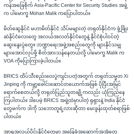
ကန်အခြေစိုက် Asia-Pacific Center for Security Studies အဖွဲ့
က ပါမောက္ခ Mohan Malik ကပြောပါတယ်။
မိတ်ဆွေနိုင်ငံ မဟာမိတ်နိုင်ငံ သိပ်မများတဲ့ တရုတ်နိုင်ငံက ဖွံ့ဖြိုး
ဆဲနိုင်ငံလေးတွေ အလယ်အလတ်နိုင်ငံတွေနဲ့ နိုင်ငံစုံပါဝင်တဲ့
ဆွေးနွေးပွဲတွေ။ ဘဏ္ဍာရေးအဖွဲ့အစည်းတွေကို များနိုင်သမျှ
များအောင်လုပ်ဖို့ စိတ်အားသန်နေတယ်လို့ ပါမောက္ခ Malik က
VOA ကိုပြောကြားခဲ့ပါတယ်။
BRICS ထိပ်သီးစည်းဝေးပွဲကျင်းပတဲ့အတွက် တရုတ်သမ္မတ Xi
Jinping ကို ကမ္ဘာ့ခေါင်းဆောင်တယောက်အဖြစ် ပိုပြီးအမြင်
ရောက်စေတယ်လို့ တရုတ်ပြည်သူတချို့ကလည်း ယုံကြည်နေ
ကြပါတယ်။ ဒါပေမဲ့ BRICS အဖွဲ့ထဲမှာပါတဲ့ ရုရှားနဲ့ India နိုင်ငံ
တွေဖက်က ဒါကို သဘောတူရဲ့လားဆိုတာ မေးခွန်းထုတ်စရာဖြစ်
ပါတယ်။
အာရှအလယ်ပိုင်းနိုင်ငံတွေမှာ အခြေခံအဆောက်အအုံတွေ