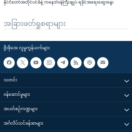
နိုင်ငံတော်အတိုင်ပင်ခံနဲ့ ကနေဒါဝန်ကြီးချုပ် ရခိုင်အရေးဆွေးနွေး
အခြားဖတ်ရှုစရာများ
ဗွီအိုအေ လူမှုကွန်ယက်များ
သတင်း
၀န်ဆောင်မှုများ
အပတ်စဉ်ကဏ္ဍများ
အင်္ဂလိပ်သင်ခန်းစာများ