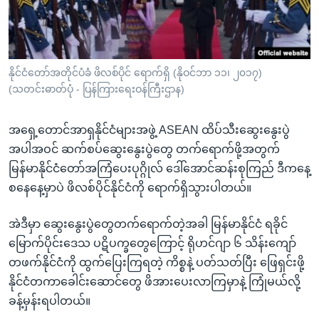
အ
သုတပဒေသာ အင်္ဂလိပ်စာ
ညွန်း
Learning English
စာမျက်နှာ
သို့
ဗွီအိုအေ လူမှုကွန်ယက်များ
နိုင်ငံတော်အတိုင်ပံခံ ဖိလစ်ပိုင် ရောက်ရှိ (နိုဝင်ဘာ ၁၁၊ ၂၀၁၇)
ကျော်
(သတင်းဓာတ်ပုံ - ပြန်ကြားရေးဝန်ကြီးဌာန)
ကြည့်
ရန်
အရှေ့တောင်အာရှနိုင်ငံများအဖွဲ့ ASEAN ထိပ်သီးဆွေးနွေးပွဲ
ဘာသာစကားများ
ရှာဖွေ
အပါအဝင် ဆက်စပ်ဆွေးနွေးပွဲတွေ တက်ရောက်ဖို့အတွက်
ရန်
မြန်မာနိုင်ငံတော်အကြံပေးပုဂ္ဂိုလ် ဒေါ်အောင်ဆန်းစုကြည် ဒီကနေ့
နေရာ
စနေနေ့မှာပဲ ဖိလစ်ပိုင်နိုင်ငံကို ရောက်ရှိသွားပါတယ်။
သို့
ကျော်
အဲဒီမှာ ဆွေးနွေးပွဲတွေတက်ရောက်တဲ့အခါ မြန်မာနိုင်ငံ ရခိုင်
ရန်
မြောက်ပိုင်းဒေသ ပဋိပက္ခတွေကြောင့် ရိုဟင်ဂျာ ၆ သိန်းကျော်
တဖက်နိုင်ငံကို ထွက်ပြေးကြရတဲ့ ကိစ္စနဲ့ ပတ်သတ်ပြီး ဖြေရှင်းဖို့
နိုင်ငံတကာခေါင်းဆောင်တွေ ဖိအားပေးလာကြမှာနဲ့ ကြုံမယ်လို့
ခန့်မှန်းရပါတယ်။