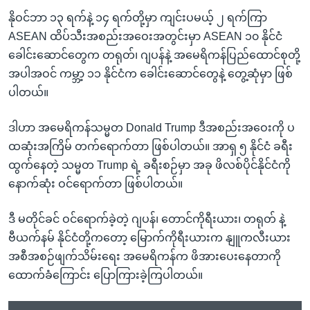
နိုဝင်ဘာ ၁၃ ရက်နဲ့ ၁၄ ရက်တို့မှာ ကျင်းပမယ့် ၂ ရက်ကြာ
ASEAN ထိပ်သီးအစည်းအဝေးအတွင်းမှာ ASEAN ၁၀ နိုင်ငံ
ခေါင်းဆောင်တွေက တရုတ်၊ ဂျပန်နဲ့ အမေရိကန်ပြည်ထောင်စုတို့
အပါအဝင် ကမ္ဘာ့ ၁၁ နိုင်ငံက ခေါင်းဆောင်တွေနဲ့ တွေ့ဆုံမှာ ဖြစ်
ပါတယ်။
ဒါဟာ အမေရိကန်သမ္မတ Donald Trump ဒီအစည်းအဝေးကို ပ
ထဆုံးအကြိမ် တက်ရောက်တာ ဖြစ်ပါတယ်။ အာရှ ၅ နိုင်ငံ ခရီး
ထွက်နေတဲ့ သမ္မတ Trump ရဲ့ ခရီးစဉ်မှာ အခု ဖိလစ်ပိုင်နိုင်ငံကို
နောက်ဆုံး ဝင်ရောက်တာ ဖြစ်ပါတယ်။
ဒီ မတိုင်ခင် ဝင်ရောက်ခဲ့တဲ့ ဂျပန်၊ တောင်ကိုရီးယား၊ တရုတ် နဲ့
ဗီယက်နမ် နိုင်ငံတို့ကတော့ မြောက်ကိုရီးယားက နျူကလီးယား
အစီအစဉ်ဖျက်သိမ်းရေး အမေရိကန်က ဖိအားပေးနေတာကို
ထောက်ခံကြောင်း ပြောကြားခဲ့ကြပါတယ်။