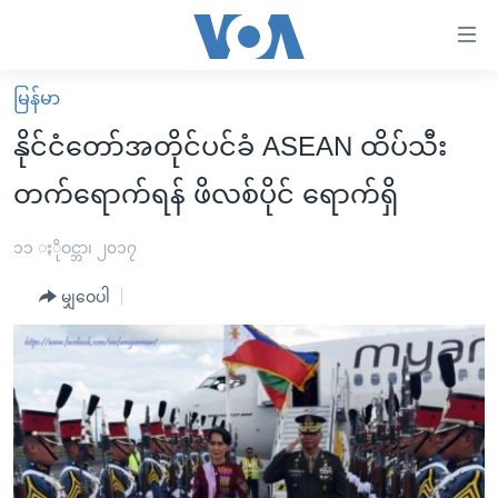
သုံး
ရ
လွယ်ကူ
မြန်မာ
မူလစာမျက်နှာ
စေ
နိုင်ငံတော်အတိုင်ပင်ခံ ASEAN ထိပ်သီး
မြန်မာ
သည့်
တက်ရောက်ရန် ဖိလစ်ပိုင် ရောက်ရှိ
ကမ္ဘာ့သတင်းများ
Link
ဗွီဒီယို
နိုင်ငံတကာ
၁၁ ႏိုဝင္ဘာ၊ ၂၀၁၇
များ
သတင်းလွတ်လပ်ခွင့်
အမေရိကန်
ပင်မ
မျှဝေပါ
ရပ်ဝန်းတခု လမ်းတခု အလွန်
တရုတ်
အကြောင်းအရာ
သို့
အင်္ဂလိပ်စာလေ့လာမယ်
အစ္စရေး-ပါလက်စတိုင်း
ကျော်
အပတ်စဉ်ကဏ္ဍများ
အမေရိကန်သုံးအီဒီယံ
ကြည့်
ရေဒီယိုနှင့်ရုပ်သံ အချက်အလက်များ
မကြေးမုံရဲ့ အင်္ဂလိပ်စာ
ရေဒီယို
ရန်
ပင်မ
ရေဒီယို/တီဗွီအစီအစဉ်
ရုပ်ရှင်ထဲက အင်္ဂလိပ်စာ
တီဗွီ