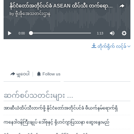
နိုင်ငံတော်အတိုင်ပင်ခံ ASEAN ထိပ်သီး တက်ရောက်ရန် ဖိလစ်ပိုင် ရောက်ရှိ
by
ဗွီအိုအေသတင်းဌာန
No media source currently available
0:00
1:13
တိုက်ရိုက် လင့်ခ်
မျှဝေပါ
Follow us
ဆက်စပ်သတင်းများ ...
အာဆီယံထိပ်သီးတက်ဖို့ နိုင်ငံတော်အတိုင်ပင်ခံ ဗီယက်နမ်ရောက်ရှိ
ကနေဒါဝန်ကြီးချုပ် ဒေါ်စုနှင့် ရိုဟင်ဂျာပြဿနာ ဆွေးနွေးမည်