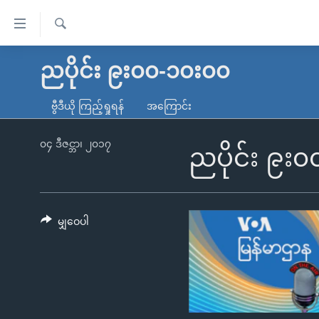
သုံး
ရ
ရှာဖွေ
လွယ်ကူ
မူလစာမျက်နှာ
ညပိုင်း ၉း၀၀-၁၀း၀၀
ရ
စေ
မြန်မာ
လာ
ဗွီဒီယို ကြည့်ရှုရန်
အကြောင်း
သည့်
ဒ်
ကမ္ဘာ့သတင်းများ
Link
ဗွီဒီယို
နိုင်ငံတကာ
၀၄ ဒီဇင္ဘာ၊ ၂၀၁၇
ညပိုင်း ၉း
များ
သတင်းလွတ်လပ်ခွင့်
အမေရိကန်
ပင်မ
ရပ်ဝန်းတခု လမ်းတခု အလွန်
တရုတ်
အကြောင်းအရာ
အင်္ဂလိပ်စာလေ့လာမယ်
အစ္စရေး-ပါလက်စတိုင်း
မျှဝေပါ
သို့
အပတ်စဉ်ကဏ္ဍများ
အမေရိကန်သုံးအီဒီယံ
ကျော်
ကြည့်
ရေဒီယိုနှင့်ရုပ်သံ အချက်အလက်များ
မကြေးမုံရဲ့ အင်္ဂလိပ်စာ
ရေဒီယို
ရန်
ရေဒီယို/တီဗွီအစီအစဉ်
ရုပ်ရှင်ထဲက အင်္ဂလိပ်စာ
တီဗွီ
ပင်မ