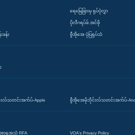
ရေမြေခြားမှ ရုပ်ပုံလွှာ
ပိုလီဂရပ်ဖ်.အင်ဖို
်းခန်း
ဗွီအိုအေ ပုံပြရုပ်သံ
း
ိုင်းလ်သတင်းအက်ပ်-Apple
ဗွီအိုအေမိုဘိုင်းလ်သတင်းအက်ပ်-An
 အာရှအသံ RFA
VOA's Privacy Policy