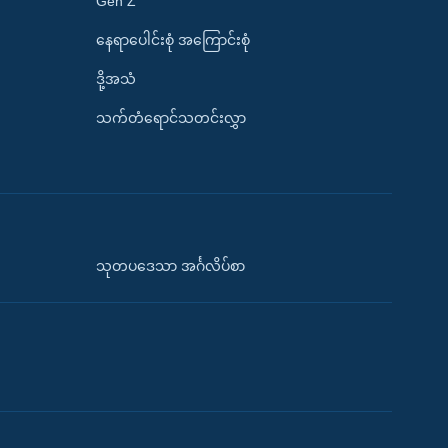
Gen Z
နေရာပေါင်းစုံ အကြောင်းစုံ
ဒို့အသံ
သက်တံရောင်သတင်းလွှာ
သုတပဒေသာ အင်္ဂလိပ်စာ