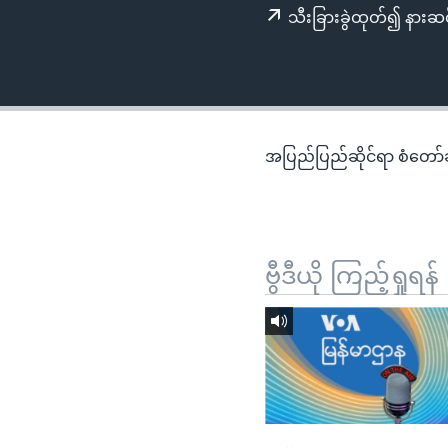
သုတပဒေသာ အင်္ဂလိပ်စာ
အ
သီးခြားခွဲထုတ်၍ နားဆင
ညွန်း
စာမျက်နှာ
သို့
ကျော်
ကြည့်
အပြည်ပြည်ဆိုင်ရာ စံတော်ချိ
ရန်
ရှာဖွေ
ရန်
နေရာ
ဗွီဒီယို ကြည့်ရှုရန်
သို့
ကျော်
ရန်