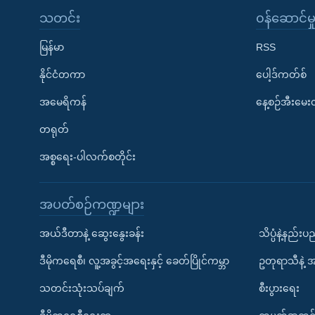
သတင်း
၀န်ဆောင်မှ
မြန်မာ
RSS
နိုင်ငံတကာ
ပေါ့ဒ်ကတ်စ်
အမေရိကန်
နေ့စဉ်အီးမေ
တရုတ်
အစ္စရေး-ပါလက်စတိုင်း
အပတ်စဉ်ကဏ္ဍများ
အယ်ဒီတာနဲ့ ဆွေးနွေးခန်း
သိပ္ပံနဲ့နည်း
ဒီမိုကရေစီ၊ လူ့အခွင့်အရေးနှင့် ခေတ်ပြိုင်ကမ္ဘာ
ဥတုရာသီနဲ့ 
သတင်းသုံးသပ်ချက်
စီးပွားရေး