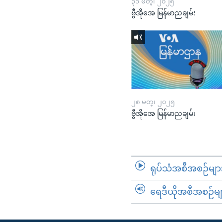
၃၁ မတ္၊ ၂၀၂၅
ဗွီအိုအေ မြန်မာညချမ်း
၂၈ မတ္၊ ၂၀၂၅
ဗွီအိုအေ မြန်မာညချမ်း
ရုပ်သံအစီအစဉ်မျာ
ရေဒီယိုအစီအစဉ်မျ