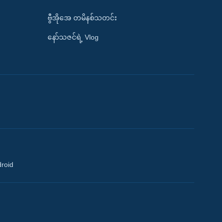
ဗွီအိုအေ တမိနစ်သတင်း
နော်သဇင်ရဲ့ Vlog
droid