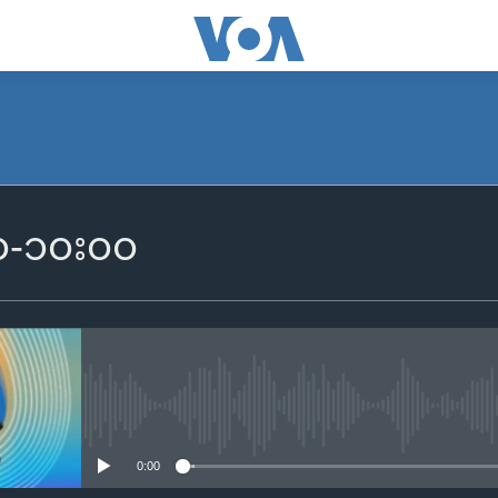
SUBSCRIBE
၀၀-၁၀း၀၀
Apple Podcasts
Spotify
ရယူရန်
No media source currently availa
0:00