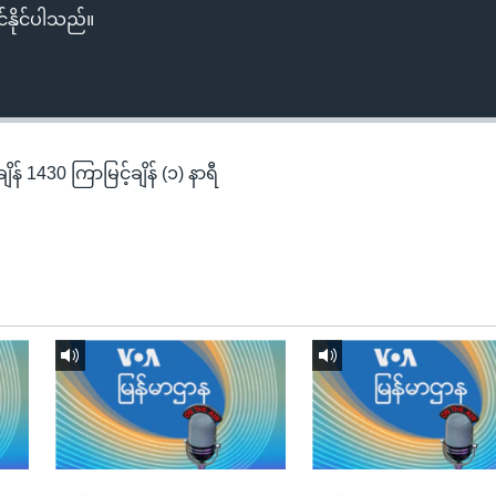
်နိုင်ပါသည်။
န် 1430 ကြာမြင့်ချိန် (၁) နာရီ