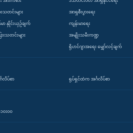
း အားကစား
ဒီသီတင်းပတ် အာရှနိုင်ငံရေး
ားသတင်းများ
အာရှစီးပွားရေး
်မာ နှိုင်းယှဉ်ချက်
ကျန်းမာရေး
ပြားသတင်းများ
အမျိုးသမီးကဏ္ဍ
ရိုဟင်ဂျာအရေး မျှော်လင့်ချက်
်္ဂလိပ်စာ
ရုပ်ရှင်ထဲက အင်္ဂလိပ်စာ
၀-၁၀း၀၀