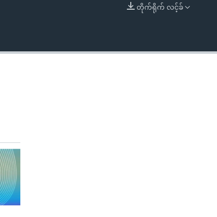
တိုက်ရိုက် လင့်ခ်
EMBED