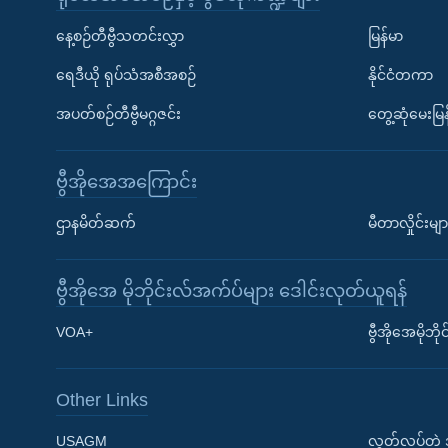
နေ့စဉ်တီဗွီသတင်းလွှာ
မြန်မာ
ရေဒီယို ရုပ်သံအစီအစဉ်
နိုင်ငံတကာ
အပတ်စဉ်တီဗွီမဂ္ဂဇင်း
တွေ့ဆုံမေးမြန
ဗွီအိုအေအကြောင်း
ဌာနမိတ်ဆက်
မီတာလှိုင်းမျာ
ဗွီအိုအေ မိုဘိုင်းလ်အက်ပ်များ ဒေါင်းလုတ်ယူရန်
Learning English
VOA+
ဗွီအိုအေမိုဘ
ဗွီအိုအေ လူမှုကွန်ယက်များ
Other Links
USAGM
လွတ်လပ်တဲ့