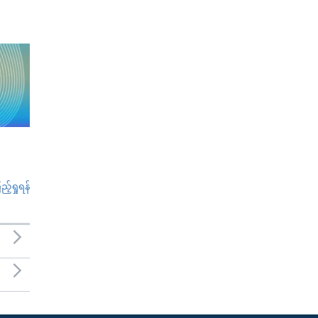
်ရှုရန်