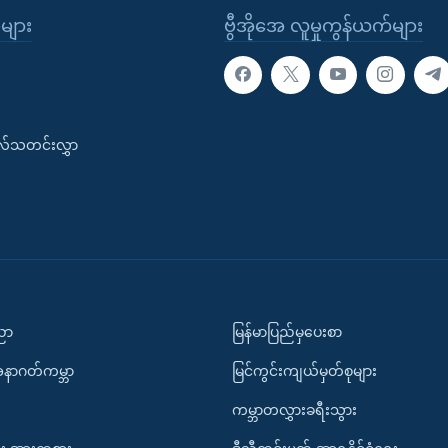
ုများ
ဗွီအိုအေ လူမှုကွန်ယက်များ
းလ်သတင်းလွှာ
ပညာ
မြန်မာပြည်မှပေးစာ
အနာဂတ်ကမ္ဘာ
မြင်ကွင်းကျယ်မှတ်စုများ
ကမ္ဘာတလွှားခရီးသွား