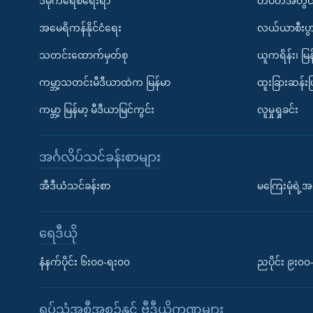
ဒီမိုကရေစီရေးရာ
တပတ်အတွင်
အမေရိကန်နိုင်ငံရေး
လယ်ယာစီးပွ
သတင်းထောက်မှတ်စု
ယူကရိန်း၊ မြန
ကမ္ဘာ့သတင်းမီဒီယာထဲက မြန်မာ
ထူးခြားဆန်း
ကမ္ဘာ့ မြန်မာ့ မီဒီယာမြင်ကွင်း
လူမှုရှုခင်း
အင်္ဂလိပ်သင်ခန်းစာများ
အီဒီယံသင်ခန်းစာ
မကြေးမုံရဲ့အင
ရေဒီယို
နံနက်ပိုင်း ၆း၀၀-ရး၀၀
ညပိုင်း ၉း၀
ရုပ်သံအစီအစဉ်နှင့် ဗွီဒီယိုကဏ္ဍများ