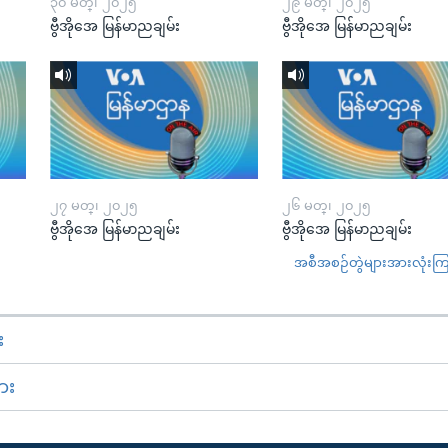
၃၀ မတ္၊ ၂၀၂၅
၂၉ မတ္၊ ၂၀၂၅
ဗွီအိုအေ မြန်မာညချမ်း
ဗွီအိုအေ မြန်မာညချမ်း
၂၇ မတ္၊ ၂၀၂၅
၂၆ မတ္၊ ၂၀၂၅
ဗွီအိုအေ မြန်မာညချမ်း
ဗွီအိုအေ မြန်မာညချမ်း
အစီအစဉ်တွဲများအားလုံးကြည့
း
ား