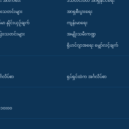
း အားကစား
ဒီသီတင်းပတ် အာရှနိုင်ငံရေး
ားသတင်းများ
အာရှစီးပွားရေး
်မာ နှိုင်းယှဉ်ချက်
ကျန်းမာရေး
ပြားသတင်းများ
အမျိုးသမီးကဏ္ဍ
ရိုဟင်ဂျာအရေး မျှော်လင့်ချက်
်္ဂလိပ်စာ
ရုပ်ရှင်ထဲက အင်္ဂလိပ်စာ
၀-၁၀း၀၀