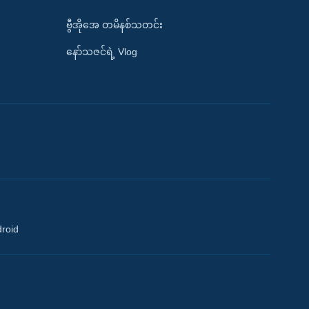
ဗွီအိုအေ တမိနစ်သတင်း
နော်သဇင်ရဲ့ Vlog
droid