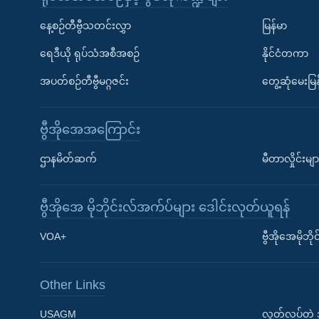
နေ့စဉ်တီဗွီသတင်းလွှာ
မြန်မာ
ရေဒီယို ရုပ်သံအစီအစဉ်
နိုင်ငံတကာ
အပတ်စဉ်တီဗွီမဂ္ဂဇင်း
တွေ့ဆုံမေးမြန
ဗွီအိုအေအကြောင်း
ဌာနမိတ်ဆက်
မီတာလှိုင်းမျာ
ဗွီအိုအေ မိုဘိုင်းလ်အက်ပ်များ ဒေါင်းလုတ်ယူရန်
Learning English
VOA+
ဗွီအိုအေမိုဘ
ဗွီအိုအေ လူမှုကွန်ယက်များ
Other Links
USAGM
လွတ်လပ်တဲ့