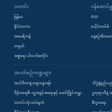
သတင်း
၀န်ဆောင်မှ
မြန်မာ
RSS
နိုင်ငံတကာ
ပေါ့ဒ်ကတ်စ်
အမေရိကန်
နေ့စဉ်အီးမေ
တရုတ်
အစ္စရေး-ပါလက်စတိုင်း
အပတ်စဉ်ကဏ္ဍများ
အယ်ဒီတာနဲ့ ဆွေးနွေးခန်း
သိပ္ပံနဲ့နည်း
ဒီမိုကရေစီ၊ လူ့အခွင့်အရေးနှင့် ခေတ်ပြိုင်ကမ္ဘာ
ဥတုရာသီနဲ့ 
သတင်းသုံးသပ်ချက်
စီးပွားရေး