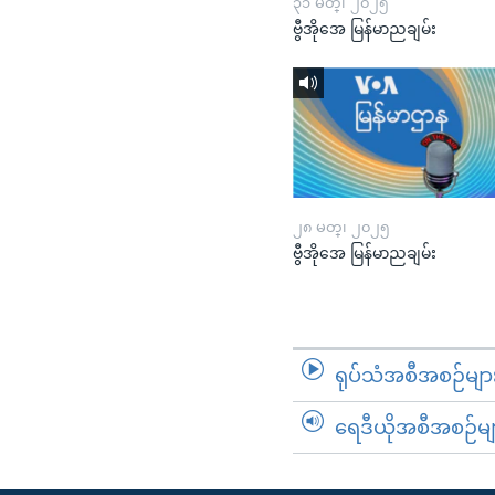
၃၁ မတ္၊ ၂၀၂၅
ဗွီအိုအေ မြန်မာညချမ်း
၂၈ မတ္၊ ၂၀၂၅
ဗွီအိုအေ မြန်မာညချမ်း
ရုပ်သံအစီအစဉ်မျာ
ရေဒီယိုအစီအစဉ်မျ