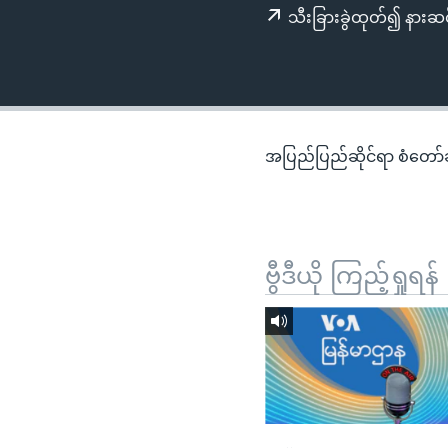
သုတပဒေသာ အင်္ဂလိပ်စာ
အ
သီးခြားခွဲထုတ်၍ နားဆင
ညွန်း
စာမျက်နှာ
သို့
ကျော်
ကြည့်
အပြည်ပြည်ဆိုင်ရာ စံတော်ချိ
ရန်
ရှာဖွေ
ရန်
နေရာ
ဗွီဒီယို ကြည့်ရှုရန်
သို့
ကျော်
ရန်