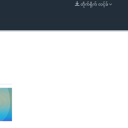
တိုက်ရိုက် လင့်ခ်
EMBED