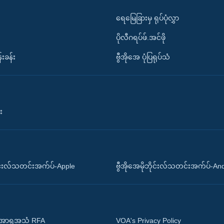
ရေမြေခြားမှ ရုပ်ပုံလွှာ
ပိုလီဂရပ်ဖ်.အင်ဖို
်းခန်း
ဗွီအိုအေ ပုံပြရုပ်သံ
း
ိုင်းလ်သတင်းအက်ပ်-Apple
ဗွီအိုအေမိုဘိုင်းလ်သတင်းအက်ပ်-An
 အာရှအသံ RFA
VOA's Privacy Policy