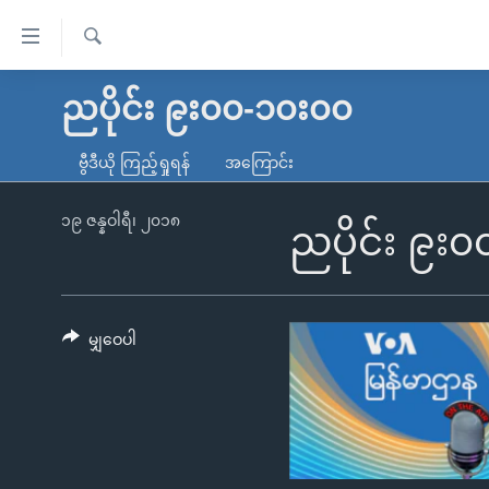
သုံး
ရ
ရှာဖွေ
လွယ်ကူ
မူလစာမျက်နှာ
ညပိုင်း ၉း၀၀-၁၀း၀၀
ရ
စေ
မြန်မာ
လာ
ဗွီဒီယို ကြည့်ရှုရန်
အကြောင်း
သည့်
ဒ်
ကမ္ဘာ့သတင်းများ
Link
ဗွီဒီယို
နိုင်ငံတကာ
၁၉ ဇန္နဝါရီ၊ ၂၀၁၈
ညပိုင်း ၉း
များ
သတင်းလွတ်လပ်ခွင့်
အမေရိကန်
ပင်မ
ရပ်ဝန်းတခု လမ်းတခု အလွန်
တရုတ်
အကြောင်းအရာ
အင်္ဂလိပ်စာလေ့လာမယ်
အစ္စရေး-ပါလက်စတိုင်း
မျှဝေပါ
သို့
အပတ်စဉ်ကဏ္ဍများ
အမေရိကန်သုံးအီဒီယံ
ကျော်
ကြည့်
ရေဒီယိုနှင့်ရုပ်သံ အချက်အလက်များ
မကြေးမုံရဲ့ အင်္ဂလိပ်စာ
ရေဒီယို
ရန်
ရေဒီယို/တီဗွီအစီအစဉ်
ရုပ်ရှင်ထဲက အင်္ဂလိပ်စာ
တီဗွီ
ပင်မ