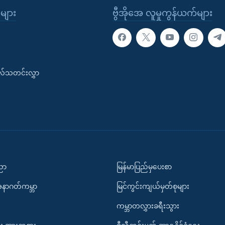
ုများ
ဗွီအိုအေ လူမှုကွန်ယက်များ
းလ်သတင်းလွှာ
ပညာ
မြန်မာပြည်မှပေးစာ
အနာဂတ်ကမ္ဘာ
မြင်ကွင်းကျယ်မှတ်စုများ
ကမ္ဘာတလွှားခရီးသွား