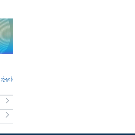
်ရှုရန်