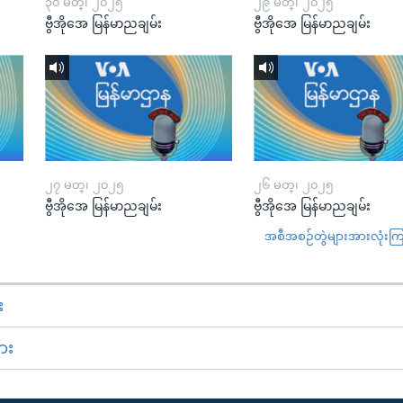
၃၀ မတ္၊ ၂၀၂၅
၂၉ မတ္၊ ၂၀၂၅
ဗွီအိုအေ မြန်မာညချမ်း
ဗွီအိုအေ မြန်မာညချမ်း
၂၇ မတ္၊ ၂၀၂၅
၂၆ မတ္၊ ၂၀၂၅
ဗွီအိုအေ မြန်မာညချမ်း
ဗွီအိုအေ မြန်မာညချမ်း
အစီအစဉ်တွဲများအားလုံးကြည့
း
ား