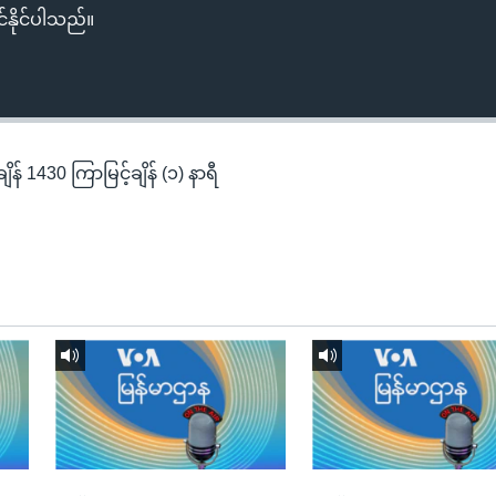
်နိုင်ပါသည်။
န် 1430 ကြာမြင့်ချိန် (၁) နာရီ