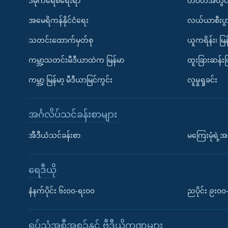
ဒီမိုကရေစီရေးရာ
တပတ်အတွင်
အမေရိကန်နိုင်ငံရေး
လယ်ယာစီးပွ
သတင်းထောက်မှတ်စု
ယူကရိန်း၊ မြန
ကမ္ဘာ့သတင်းမီဒီယာထဲက မြန်မာ
ထူးခြားဆန်း
ကမ္ဘာ့ မြန်မာ့ မီဒီယာမြင်ကွင်း
လူမှုရှုခင်း
အင်္ဂလိပ်သင်ခန်းစာများ
အီဒီယံသင်ခန်းစာ
မကြေးမုံရဲ့အင
ရေဒီယို
နံနက်ပိုင်း ၆း၀၀-ရး၀၀
ညပိုင်း ၉း၀
ရုပ်သံအစီအစဉ်နှင့် ဗွီဒီယိုကဏ္ဍများ