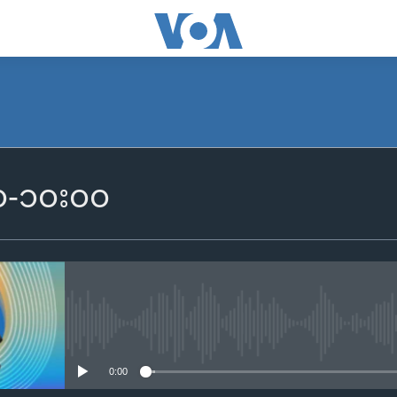
SUBSCRIBE
၀၀-၁၀း၀၀
Apple Podcasts
Spotify
ရယူရန်
No media source currently availa
0:00