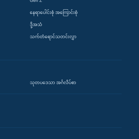
Gen Z
နေရာပေါင်းစုံ အကြောင်းစုံ
ဒို့အသံ
သက်တံရောင်သတင်းလွှာ
သုတပဒေသာ အင်္ဂလိပ်စာ