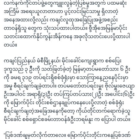
လက်နက်ကိုင်တပ်ဖွဲ့တွေကျူးလွန်တဲ့ပြစ်မှုအတွက် ပထမဆုံး
အကြိမ် အရေးယူလာတာဟာ ပွင့်လင်းမြင်သာမှု ရှိလာတဲ့
အနေအထားလို့လည်း ကချင်လူထုအခြေပြုအဖွဲ့အစည်း
တာဝန်ရှိသူ တွေက သုံးသပ်ထားပါတယ်။ ဗွီအိုအေမြန်မာပိုင်း
သတင်းထောက်နိုင်ကွန်းအိန်ကနေ အခုလိုသတင်းပေးပို့ထားပါ
တယ်။
ကချင်ပြည်နယ် မံစီမြို့နယ်၊ မိုင်းခေါင်ကျေးရွာက စစ်ပြေး
ဒုက္ခသည် ၃ ဦိးကို သတ်ဖြတ်ခဲ့တဲ့ မြန်မာ့တပ်မတော်သား ၆ ဦး
ကို ခမရ ၃၁၉ တပ်ရင်းရှိစစ်ခုံရုံးမှာ သောကြာနေ့ညနေပိုင်းမှာ
အမှု စီရင်ချက်ချခဲ့တာပါ။ တပ်မတော်တပ်ရင်းမှူး ဗိုလ်မှူးဇေယျာ
ဦးအပါဝင် အရာရှိ(၃)ဦး တပ်ကြပ်တပ်သား(၂)ဦး အပေါင်း(၆)ဦး
ကို မြောက်ပိုင်း တိုင်းစစ်ဌာနချုပ်ကနေပေးပို့လာတဲ့ စစ်ခုံရုံး
စီရင်ချက်ချတဲ့အခြေအနေကိုတော့ ကိုယ်တိုင်တက်ရောက်ခဲ့သူ
မိုင်ခေါင် စစ်ရှောင်စခမ်းတာဝန်ခံဦးဘရမ်နူး က ပြောပါ တယ်။
“ပြစ်ဒဏ်ချမှတ်လိုက်တာလေ။ မြောက်ပိုင်းတိုင်းကနေပြစ်ဒဏ်