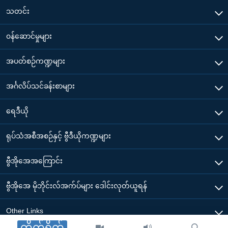
သတင်း
၀န်ဆောင်မှုများ
အပတ်စဉ်ကဏ္ဍများ
အင်္ဂလိပ်သင်ခန်းစာများ
ရေဒီယို
ရုပ်သံအစီအစဉ်နှင့် ဗွီဒီယိုကဏ္ဍများ
ဗွီအိုအေအကြောင်း
ဗွီအိုအေ မိုဘိုင်းလ်အက်ပ်များ ဒေါင်းလုတ်ယူရန်
Other Links
တိုက်ရိုက်