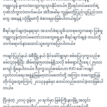
ကျူးလွန် မှုကလဲလျော့ကျသွားနိုင်တယ်။ ပြီးရင်တပ်မတော်ရဲ့
ဂုဏ်သိက္ခာလဲတက်မယ်။ အဲဒီအခါမှ ကျွန်မတို့ပြည်သူပြည်သား
တွေ အနေနဲ့ လုံခြုံမIကို ခံစားရမှာဖြစ်ပါတယ်ရှင့်။”
စီရင်ချက်ချတဲ့နေရာမှာ အသတ်ခံရသူမိသားစုတွေကရော ပြစ်မှု
ကျူးလွန်တဲ့တပ်မတော်သားတွေရှေ့မှာ စီရင်ချက်ချခဲ့ တယ်လို့
တက်ရောက်နားထောင်သူတွေကပြောပါတယ်။
ကချင်ပြည်နယ် မံစီမြို့နယ် မိုင်ခေါင်ရွာမှာ စစ်ပြေးဒုက္ခသည်စ
ခမ်း(၃)ခုရှိပြီး အိမ်ခြေ(၅၀၀)ခန့်ရှိသလို စစ်ရှောင်ဦးရေ (၂၅၀၀)
ကျော် ရှိနေပါတယ်။ ဒီဒုက္ခသည်စခမ်းဟာ KIO ခေါ် ကချင်
လွတ်လပ်ရေးအဖွဲ့နဲ့မြန်မာ့တပ်မတော်တို့ အကြား တကျော့ပြန်
တိုက်ပွဲတွေကြောင့် ၂၀၁၃ခုနှစ်မှာ စတင်တည်ထောင်ခဲ့တာဖြစ်ပါ
တယ်။
ပြီးခဲ့တဲ့ ၂၀၁၇ ဇွန်လ ၂၀ ရက်မှာ မြစ်ကြီးနားမြို့အတွင်း
ကွန်ပျူတာတက္ကသိုလ် ကျောင်းသား ဂွမ်ဆိုင်းအောင်ကို