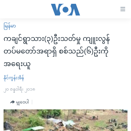
သုံး
ရ
လွယ်ကူ
မြန်မာ
မူလစာမျက်နှာ
စေ
ကချင်ရွာသား(၃)ဦးသတ်မှု ကျူးလွန်
မြန်မာ
သည့်
တပ်မတော်အရာရှိ စစ်သည်(၆)ဦးကို
ကမ္ဘာ့သတင်းများ
Link
အရေးယူ
ဗွီဒီယို
နိုင်ငံတကာ
များ
သတင်းလွတ်လပ်ခွင့်
အမေရိကန်
ပင်မ
နိုင်ကွန်းအိန်
ရပ်ဝန်းတခု လမ်းတခု အလွန်
တရုတ်
အကြောင်းအရာ
၂၀ ဇန္နဝါရီ၊ ၂၀၁၈
သို့
အင်္ဂလိပ်စာလေ့လာမယ်
အစ္စရေး-ပါလက်စတိုင်း
ကျော်
မျှဝေပါ
အပတ်စဉ်ကဏ္ဍများ
အမေရိကန်သုံးအီဒီယံ
ကြည့်
ရေဒီယိုနှင့်ရုပ်သံ အချက်အလက်များ
မကြေးမုံရဲ့ အင်္ဂလိပ်စာ
ရေဒီယို
ရန်
ပင်မ
ရေဒီယို/တီဗွီအစီအစဉ်
ရုပ်ရှင်ထဲက အင်္ဂလိပ်စာ
တီဗွီ