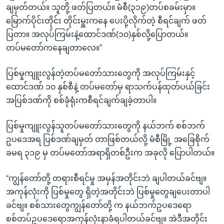
ချမှတ်တယ်။ သူတို့ ဖတ်ပြတယ်။ မံစီ(၃၁၉)တပ်စခမ်းမှာ။
မြောက်ပိုင်းတိုင်း တိုင်းမှူးကနေ ပေးပို့လိုက်တဲ့ စီရင်ချက် ဖတ်
ပြတာ။ အလုပ်ကြမ်းနဲ့ထောင်ဒဏ်(၁၀)နှစ်လို့ပြောတယ်။
တပ်မတော်ကနေချတာလေ။”
ပြစ်မှုကျူးလွန်တဲ့တပ်မတော်သားတွေကို အလုပ်ကြမ်းနှင့်
ထောင်ဒဏ် ၁၀ နှစ်စီနဲ့ တပ်မတော်မှ ရာသက်ပန်ထုတ်ပယ်ခြင်း
အပြစ်ဒဏ်ကို စစ်ခုံရုံးကစီရင်ချက်ချခဲ့တာပါ။
ပြစ်မှုကျူးလွန်သူတပ်မတော်သားတွေကို နယ်ဘက် စစ်ဘက်
ဥပဒေအရ ပြစ်ဒဏ်ချမှတ် တာဖြစ်တယ်လို့ မံစီမြို့ အခြေစိုက်
ခမရ ၃၁၉ မှ တပ်မတော်အရာရှိတစ်ဦးက အခုလို ပြောပါတယ်။
“ကျွန်တော်တို့ တရားစီရင်မှု အမှန်အတိုင်းဘဲ ချပါတယ်ခင်ဗျ။
အကုန်လုံးကို ပြစ်မှုတွေ ရှိတဲ့အတိုင်းဘဲ ပြစ်မှုတွေချပေးတာပါ
ခင်ဗျ။ စစ်သားတွေကျွန်တော်တို့ က နယ်ဘက်ဥပဒေရော
စစ်တပ်ဥပဒေရောအကုန်လုံးနာခံရပါတယ်ခင်ဗျ။ အဲဒီအတိုင်း