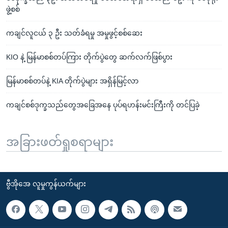
ဖွဲ့စစ်
ကချင်လူငယ် ၃ ဦး သတ်ခံရမှု အမှုဖွင့်စစ်ဆေး
KIO နဲ့ မြန်မာစစ်တပ်ကြား တိုက်ပွဲတွေ ဆက်လက်ဖြစ်ပွား
မြန်မာစစ်တပ်နဲ့ KIA တိုက်ပွဲများ အရှိန်မြင့်လာ
ကချင်စစ်ဒုက္ခသည်တွေအခြေအနေ ပုပ်ရဟန်းမင်းကြီးကို တင်ပြခဲ့
အခြားဖတ်ရှုစရာများ
ဗွီအိုအေ လူမှုကွန်ယက်များ