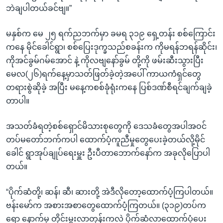
ဘဲချပါတယ်ခင်ဗျ။”
မနှစ်က မေ ၂၅ ရက်ညဘက်မှာ ခမရ ၃၁၉ ရှေ့တန်း စစ်ကြောင်း
ကနေ မိုင်ခေါင်ရွာ၊ စစ်ပြေးဒုက္ခသည်စခန်းက ကိုမရန်ဘရန်ဆိုင်း၊
ကိုအင်ခွမ်ဂမ်အောင် နဲ့ ကိုလဗျနော်ခွမ် တို့ကို ဖမ်းဆီးသွားပြီး
မေလ(၂၆)ရက်နေ့မှာသတ်ဖြတ်ခဲ့တဲ့အပေါ် ကာယကံရှင်တွေ
တရားစွဲဆိုခဲ့ အပြီး မနေ့ကစစ်ခုံရုံးကနေ ပြစ်ဒဏ်စီရင်ချက်ချခဲ့
တာပါ။
အသတ်ခံရတဲ့စစ်ရှောင်မိသားစုတွေကို ဒေသခံတွေအပါအဝင်
တပ်မတော်ဘက်ကပါ ထောက်ပံ့ကူညီမှုတွေပေးခဲ့တယ်လို့မိုင်
ခေါင် ရွာအုပ်ချုပ်ရေးမှူး ဦးပီတာဘောက်နော်က အခုလိုပြောပါ
တယ်။
“ပိုက်ဆံတို့၊ ဆန်၊ ဆီ၊ ဆားတို့ အဲဒီလိုတော့ထောက်ပံ့ကြပါတယ်။
ဗန်းမော်က အစားအစာတွေထောက်ပံ့ကြတယ်။ (၃၁၉)တပ်က
ရော နောက်မှ တိုင်းမှူးလာတုန်းကလဲ ပိုက်ဆံလာထောက်ပံ့ပေး