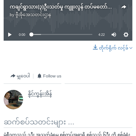
ကချင်ရွာသား(၃)ဦးသတ်မှု ကျူးလွန် တပ်မတော်အရာရှိ စစ်သည်(၆)ဦးကို အရေးယူ
by
ဗွီအိုအေသတင်းဌာန
No media source currently available
0:00
4:22
တိုက်ရိုက် လင့်ခ်
မျှဝေပါ
Follow us
နိုင်ကွန်းအိန်
ဆက်စပ်သတင်းများ ...
မံစီဒုက္ခသည် ၃ဦး အသတ်ခံရမှု စစ်တပ်အရာရှိ စစ်သည် ၆ဦး ကို စစ်ခုံရုံး