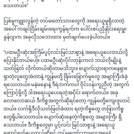
သေးတယ်။”
ပြစ်မှုကျူးလွန်တဲ့ တပ်မတော်သားတွေကို အရေးယူမှုရှိလာတဲ့
အပေါ် ကချင်ငြိမ်းချမ်းရေးကွန်ရက်က ပေါင်းစပ်ညှိနှိုင်းရေးမှူး
ခွန်ဂျာက အခုလိုသဘောထား မှတ်ချက်ပေးခဲ့ပါတယ်။
“ပထမဦးဆုံးအကြိမ်ပွင့်လင်းမြင်သာစွာနဲ့ အရေးယူပေးတယ်လို့
ပြောနိုင်တယ်ပေါ့။ ပထမဦးဆုံးပိုင်းတုန်းကလဲ ဘယ်လိုမျိုးနဲ့
သတ်ဖြတ် လိုက်တယ်ဆိုတာမသိဘူး။ ပျောက်သွားရာကနေရှာ။
ရှာတဲ့လူတွေအဲတာနဲ့ ကျွန်မတို့ ခြိမ်းခြောက်မှုတွေ အမျာကြီးခံခဲ့
ရသေးတယ်။ မနဲမနောနဲ့ ဒီရဲဘက်ကပါ ဝိုင်းဝန်းကူညီတဲ့ အတွက်
ကြောင့်မို့လို့ ဒါအရေးယူပေးရတဲ့အပိုင်း ရောက်တယ်။ အခု
လောလောဆယ် ဒီကိစ္စအတွက်ဆိုရင်တော့ ကျွန်မတို့ကျေးဇူးတင်
တယ်။ လက်ရှိဒီလိုသတ်ဖြတ်ခံထား ရတဲ့ကိစ္စတွေ တခြားကိစ္စ
တွေရှိပါသေးတယ်။ ပျောက်ဆုံးနေတဲ့ကိစ္စတွေ အများကြီး ရှိ
သေးတယ်။ ဒီကိစ္စတွေမှာ ပွင့်လင်း မြင်သာစွာနဲ့ အရေးယူ
ဆောင်ရွက်ပေးတယ်ဆိုရင် တပ်မတော်သားများအနေနဲ့