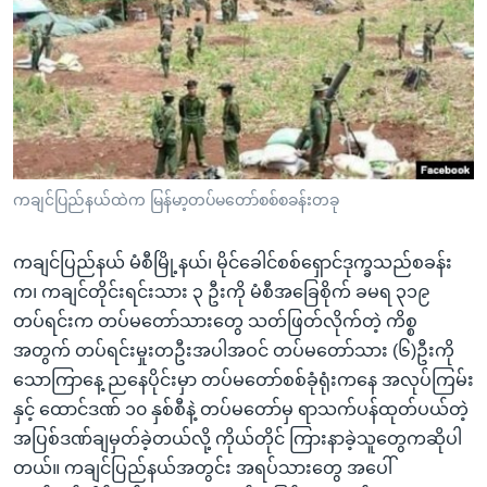
အ
သုတပဒေသာ အင်္ဂလိပ်စာ
ညွန်း
Learning English
စာမျက်နှာ
သို့
ဗွီအိုအေ လူမှုကွန်ယက်များ
ကျော်
ကြည့်
ရန်
ဘာသာစကားများ
ကချင်ပြည်နယ်ထဲက မြန်မာ့တပ်မတော်စစ်စခန်းတခု
ရှာဖွေ
ရန်
ကချင်ပြည်နယ် မံစီမြို့နယ်၊ မိုင်ခေါင်စစ်ရှောင်ဒုက္ခသည်စခန်း
နေရာ
က၊ ကချင်တိုင်းရင်းသား ၃ ဦးကို မံစီအခြေစိုက် ခမရ ၃၁၉
သို့
တပ်ရင်းက တပ်မတော်သားတွေ သတ်ဖြတ်လိုက်တဲ့ ကိစ္စ
ကျော်
အတွက် တပ်ရင်းမှုးတဦးအပါအဝင် တပ်မတော်သား (၆)ဦးကို
ရန်
သောကြာနေ့ ညနေပိုင်းမှာ တပ်မတော်စစ်ခုံရုံးကနေ အလုပ်ကြမ်း
နှင့် ထောင်ဒဏ် ၁၀ နှစ်စီနဲ့ တပ်မတော်မှ ရာသက်ပန်ထုတ်ပယ်တဲ့
အပြစ်ဒဏ်ချမှတ်ခဲ့တယ်လို့ ကိုယ်တိုင် ကြားနာခဲ့သူတွေကဆိုပါ
တယ်။ ကချင်ပြည်နယ်အတွင်း အရပ်သားတွေ အပေါ်