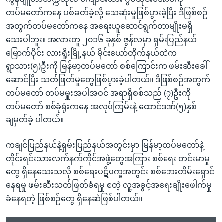
တပ်မတော်ကနေ ပစ်ခတ်ခဲ့လို့ သေဆုံးမှုဖြစ်ပွားခဲ့ပြီး ဒီဖြစ်စဉ်
အတွက်တပ်မတော်ကနေ အရေးယူဆောင်ရွက်တာမျိုးမရှိ
သေးပါဘူး။ အလားတူ ၂၀၁၆ ခုနှစ် ဇွန်လမှာ ရှမ်းပြည်နယ်
မြောက်ပိုင်း လားရှိုးမြို့နယ် မိုင်းယော်တိုက်နယ်ထဲက
ရွာသား(၅)ဦးကို မြန်မာ့တပ်မတော် စစ်ကြောင်းက ဖမ်းဆီးခေါ်
ဆောင်ပြီး သတ်ဖြတ်မှုတွေဖြစ်ပွားခဲ့ပါတယ်။ ဒီဖြစ်စဉ်အတွက်
တပ်မတော် တပ်မမှူးအပါအဝင် အရာရှိစစ်သည် (၇)ဦးကို
တပ်မတော် စစ်ခုံရုံးကနေ အလုပ်ကြမ်းနဲ့ ထောင်ဒဏ်(၅)နှစ်
ချမှတ်ခဲ့ ပါတယ်။
ကချင်ပြည်နယ်နဲ့ရှမ်းပြည်နယ်အတွင်းမှာ မြန်မာ့တပ်မတော်နဲ့
တိုင်းရင်းသားလက်နက်ကိုင်အဖွဲ့တွေအကြား စစ်ရေး တင်းမာမှု
တွေ ရှိနေသေးသလို စစ်ရေးပဋိပက္ခအတွင်း စစ်ဘေးတိမ်းရှောင်
နေရမှု ဖမ်းဆီးသတ်ဖြတ်ခံရမှု စတဲ့ လူ့အခွင့်အရေးချိုးဖေါက်မှု
ခံနေရတဲ့ ဖြစ်စဉ်တွေ ရှိနေဆဲဖြစ်ပါတယ်။